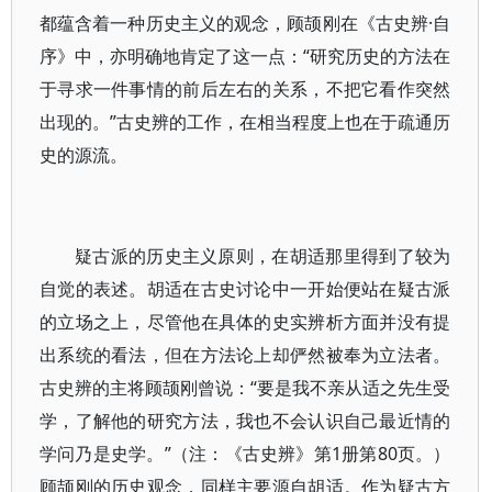
都蕴含着一种历史主义的观念，顾颉刚在《古史辨·自
序》中，亦明确地肯定了这一点：“研究历史的方法在
于寻求一件事情的前后左右的关系，不把它看作突然
出现的。”古史辨的工作，在相当程度上也在于疏通历
史的源流。
疑古派的历史主义原则，在胡适那里得到了较为
自觉的表述。胡适在古史讨论中一开始便站在疑古派
的立场之上，尽管他在具体的史实辨析方面并没有提
出系统的看法，但在方法论上却俨然被奉为立法者。
古史辨的主将顾颉刚曾说：“要是我不亲从适之先生受
学，了解他的研究方法，我也不会认识自己最近情的
学问乃是史学。”（注：《古史辨》第1册第80页。）
顾颉刚的历史观念，同样主要源自胡适。作为疑古方