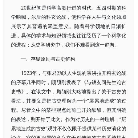
20世纪初是科学高歌行进的时代。五四时期的科
学呐喊，尔后的科玄论战，使科学在人生与文化领域
展示了其普遍的涵盖意义。随着科学领地的日渐扩
进，具体的学术与知识领域也往往经历了一个科学化
的进程；从史学研究中，我们不难看到这一趋向。
一、存疑原则与古史解构
1923年，与张君劢以人生观的演讲拉开科玄论战
的序幕几乎同时，顾颉刚发表了《与钱玄同先生论古
史书》。在该文中，顾颉刚大略地提出了关于古史的
看法，其要义是把古史理解为一个“层累地造成”的过
程。尽管文中的某些观点此前已开始酝酿，但其明确
的表述，则开始于此文。作为对历史的一种理解，“层
累地造成的古史”观并不仅仅限于提供某种历史演化的
论点，它的更深层的意义在于对传统的古史系统提出