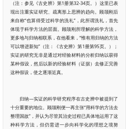
（注：参见《古史辨》第1册第32-34页。）这里已表
现出注重实证研究、疏离形上思辨的趋向。顾颉刚后
来自称“也算得受过科学的洗礼”，此所谓洗礼，首先
体现于科学方法的层面。顾颉刚所理解的科学方法，
更多地与归纳相联系，在他看来，“惟有用归纳的方法
可以增进新知”（注：《古史辨》第1册第95页。）；
实证的研究无非是通过对经验材料的分析归纳以获得
某种假设，然后以新的经验材料（证据）去修正完善
这种假设，使之逐渐近真。
归纳—实证的科学研究程序在古史辨中被提到了
十分重要的地位。顾颉刚便一再主张“用科学的方法去
整理国故”，并认为尽管其治史过程已具体地运用了这
种科学方法，但仍需进一步向科学化的理想之境努