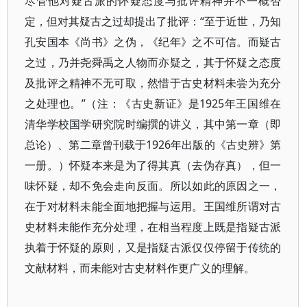
尽管他对疑古派的怀疑态度与批评精神并不一概否
定，但对其疑古之过却提出了批评：“至于近世，乃知
孔安国本《尚书》之伪，《纪年》之不可信。而疑古
之过，乃并尧舜禹之人物而亦疑之，其于怀疑之态度
及批评之精神不无可取，然惜于古史材料未尝为充分
之处理也。”（注：《古史新证》是1925年王国维在
清华学校国学研究院时编撰的讲义，其中第一章（即
总论）、第二章曾刊载于1926年出版的《古史辨》第
一册。）怀疑本来是为了得其真（去伪存真），但一
味怀疑，却不免会走向反面。所以如此的原因之一，
在于对材料未能全面地把握与运用。王国维所谓对古
史材料未能作充分处理，在相当程度上既是指疑古派
执着于怀疑的原则，又是指疑古派仅仅停留于传统的
文献材料，而未能对古史材料作更广义的理解。