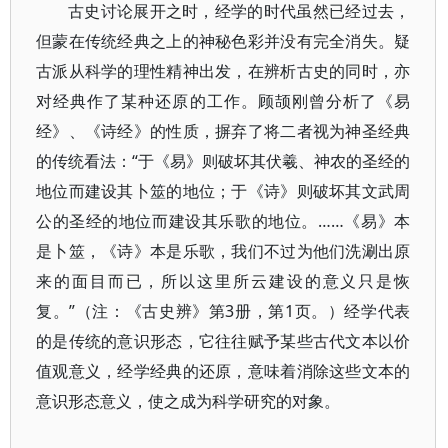
古史讨论展开之时，经学的时代虽然已经过去，
但蒙在传统经典之上的神秘色彩并没有完全消失。疑
古派从科学的理性精神出发，在辨析古史的同时，亦
对经典作了某种还原的工作。顾颉刚曾分析了《易
经》、《诗经》的性质，摒弃了将二者视为神圣经典
的传统看法：“于《易》则破坏其伏羲、神农的圣经的
地位而建设其卜筮的地位；于《诗》则破坏其文武周
公的圣经的地位而建设其乐歌的地位。……《易》本
是卜筮，《诗》本是乐歌，我们不过为他们洗涮出原
来的面目而已，所以这里所云建设的意义只是恢
复。”（注：《古史辨》第3册，第1页。）经学代表
的是传统的意识形态，它往往赋予某些古代文本以价
值观意义，经学经典的还原，意味着消除这些文本的
意识形态意义，使之成为科学研究的对象。