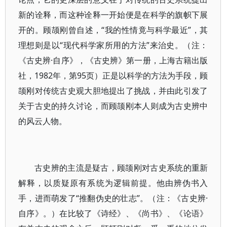
新的诠释，而这种诠释一开始便是在科学的旗帜下展
开的。顾颉刚曾自述，“我的性情竟与科学最近”，其
理想则是以“现代科学家所用的方法”来治史。（注：
《古史辨·自序》，《古史辨》第一册，上海古籍出版
社，1982年，第95页）正是以科学的方法为手段，顾
颉刚对传统古史观大胆地提出了挑战，并由此引发了
关于古史的持久讨论，而顾颉刚本人则成为古史辨中
的风云人物。
古史辨的主流是疑古，顾颉刚对古史系统的重新
解释，以质疑原有系统为逻辑前提。他由辨伪书入
手，进而萌发了“推翻伪史的壮志”。（注：《古史辨·
自序》。）在比较了《诗经》、《尚书》、《论语》