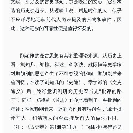
文献，所涉及的古史越短；越是晚出的文献，它所构
造的历史便越长。从逻辑上说，后起时代的人，似乎
不应详尽地记叙前代人尚未提及的人物和事件，因
此，这种记叙的可靠性便是值得怀疑的。
顾颉刚的疑古思想有其多重理论来源。从历史上
看，刘知几、郑樵、崔述、章学诚、姚际恒等史学家
对顾颉刚的思想产生了不可忽视的影响。顾颉刚后来
曾回忆，在读了刘知几的《史通》、章学诚的《文史
通义》后，逐渐意识到研究历史应当走“批评的路
子”。同样，郑樵的《通志》也使他看到了一种批判的
精神；在顾颉刚看来，这部著作具有独创性，“敢于批
评前人，和清朝人的全盘接受前人的做法不同。
（注：《古史辨》第1册第11页。）”姚际恒与崔述是