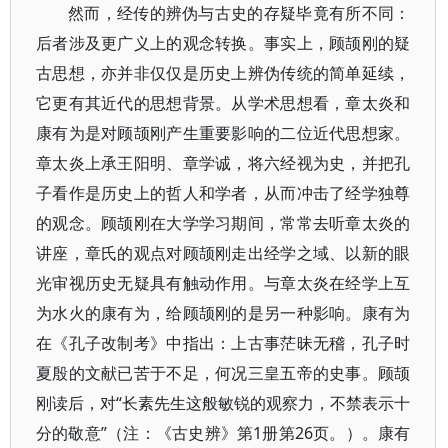
然而，经传的辨伪与古史的存疑毕竟有所不同：
后者涉及更广义上的观念转换。事实上，顾颉刚的疑
古思想，亦并非仅仅是历史上辨伪传统的简单延续，
它更有其近代的思想背景。从学术思想看，章太炎和
康有为是对顾颉刚产生重要影响的二位近代思想家。
章太炎上承王阳明、章学诚，将六经视为史，并把孔
子看作是历史上的哲人和学者，从而冲击了经学独尊
的观念。顾颉刚在大学学习期间，常常去听章太炎的
讲座，章氏的观点对顾颉刚走出经学之域、以新的眼
光审视历史无疑具有触动作用。与章太炎在经学上互
为水火的康有为，给顾颉刚的是另一种影响。康有为
在《孔子改制考》中指出：上古事茫昧无稽，孔子时
夏殷的文献已苦于不足，何况三皇五帝的史事。顾颉
刚读后，对“长素先生这般敏锐的观察力，不禁表示十
分的敬意”（注：《古史辨》第1册第26页。）。康有