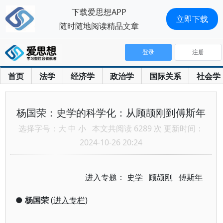
下载爱思想APP
立即下载
随时随地阅读精品文章
登录
注册
首页
法学
经济学
政治学
国际关系
社会学
杨国荣：史学的科学化：从顾颉刚到傅斯年
选择字号：
大
中
小
本文共阅读 6289 次 更新时间：
2024-10-26 20:24
进入专题：
史学
顾颉刚
傅斯年
●
杨国荣
(
进入专栏
)