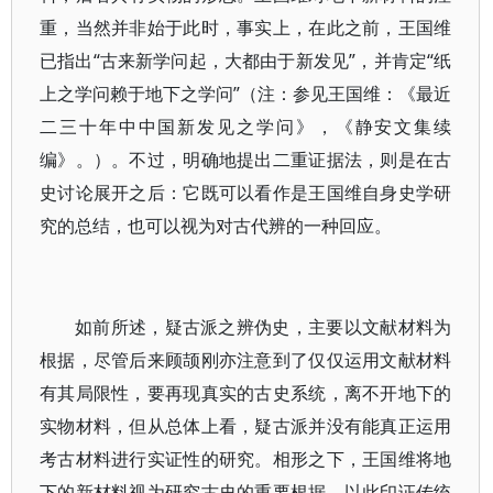
重，当然并非始于此时，事实上，在此之前，王国维
已指出“古来新学问起，大都由于新发见”，并肯定“纸
上之学问赖于地下之学问”（注：参见王国维：《最近
二三十年中中国新发见之学问》，《静安文集续
编》。）。不过，明确地提出二重证据法，则是在古
史讨论展开之后：它既可以看作是王国维自身史学研
究的总结，也可以视为对古代辨的一种回应。
如前所述，疑古派之辨伪史，主要以文献材料为
根据，尽管后来顾颉刚亦注意到了仅仅运用文献材料
有其局限性，要再现真实的古史系统，离不开地下的
实物材料，但从总体上看，疑古派并没有能真正运用
考古材料进行实证性的研究。相形之下，王国维将地
下的新材料视为研究古史的重要根据，以此印证传统