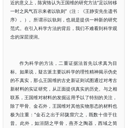
近的意义上，陈寅恪认为王国维的研究方法“足以转移
一时之风气百示来者以轨则”（注：《王静安先生遗书
序》。）。所谓示以轨则，也就是提供一种新的研究
范式。在引入科学方法的背后，我们不难看到科学观
念的深层浸润。
作为科学的方法，二重证据法首先以求真为目
标。如果说，疑古派主要以科学的理性精神揭示伪史
的不真实，那么王国维的古史新证则试图通过对考古
新材料的实证研究，从正面提供真实的历史。与之相
联系，王国维对材料的发掘运用予以了特别的关注，
除了甲骨、金石外，王国维对其他实物形态的材料也
极为注重：“金石之出于邱陇窟穴之，既数十倍于往
昔。此外，如洹阴之甲骨，燕齐之陶器，西域之简