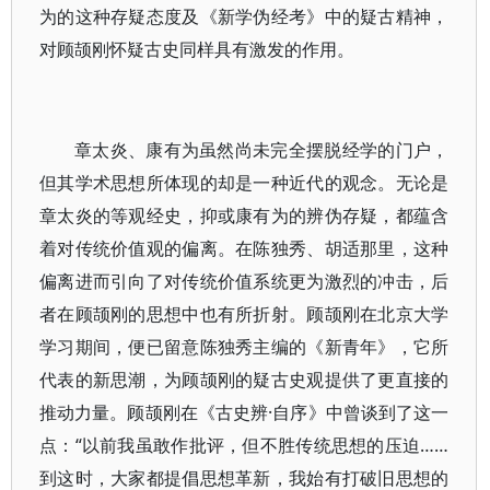
为的这种存疑态度及《新学伪经考》中的疑古精神，
对顾颉刚怀疑古史同样具有激发的作用。
章太炎、康有为虽然尚未完全摆脱经学的门户，
但其学术思想所体现的却是一种近代的观念。无论是
章太炎的等观经史，抑或康有为的辨伪存疑，都蕴含
着对传统价值观的偏离。在陈独秀、胡适那里，这种
偏离进而引向了对传统价值系统更为激烈的冲击，后
者在顾颉刚的思想中也有所折射。顾颉刚在北京大学
学习期间，便已留意陈独秀主编的《新青年》，它所
代表的新思潮，为顾颉刚的疑古史观提供了更直接的
推动力量。顾颉刚在《古史辨·自序》中曾谈到了这一
点：“以前我虽敢作批评，但不胜传统思想的压迫……
到这时，大家都提倡思想革新，我始有打破旧思想的