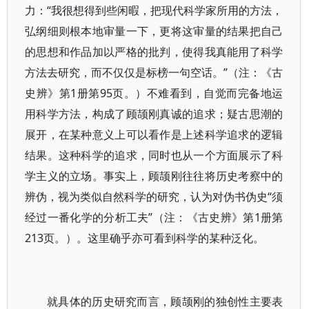
力：“我很想得到些闲暇，把现代科学家所用的方法，
弘纲细则根本地审量一下，更将这审量的结果把自己
的思想和作品加以严格的批判，使得我真能用了科学
方法去研究，而不仅仅是标榜一句空话。”（注：《古
史辨》第1册第95页。）不难看到，自觉而完备地运
用科学方法，构成了顾颉刚真诚的追求；疑古思潮的
展开，在某种意义上可以看作是上述科学追求的逻辑
结果。这种科学的追求，同时也从一个方面展示了科
学主义的立场。事实上，顾颉刚往往将历史考察中的
辨伪，视为类似自然科学的研究，认为对伪书伪史“须
经过一番化学的分析工夫”（注：《古史辨》第1册第
213页。）。这里确乎亦可看到科学的某种泛化。
就具体的历史研究而言，顾颉刚的独创性主要表