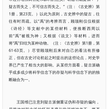
疑古而失之，不可信古而失之。”（注：《古史辨》第
1册，第23页。）以此为原则，古史辨中的疑古，往
往有时而疏。以“禹”的考辨而言，顾颉刚仅仅根据
《诗经》等文献中的某些材料，便推断西周以
前“禹”被视为神；又根据《说文》等材料，进而
将“禹”归结为某种动物。（注：《古史辨》第1册，第
61-63页。）尽管顾颉刚后来对自己的看法有所修
正，但在古史讨论初起之时提出的这些论点，对史学
界已产生了相当大的影响。从某些方面看，疑古派确
乎或多或少将科学信念下的存疑与科学信念下的的独
断融合为一。
王国维已注意到疑古派侧重证伪和存疑的偏向，