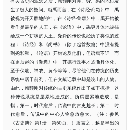
有关古史的观念之后，顾颉刚对尧、舜、禹的地位发
生了极大的疑问。就禹而言，在《诗经·商颂》中，禹
被视为开天辟地的神，在《诗经·鲁颂》中，禹开始被
看作是最早的人王，在《论语》中，禹更具体地被描
绘成一个耕稼的人王。尧舜的传说也经历了类似的过
程：《诗经》和《尚书》（除了起首数篇）中没有提
到尧和舜，《论语》开始论及他们，但语焉不详；而
在更后起的《尧典》中，其德行政事才逐渐具体化。
至于伏羲、神农、黄帝等等，尽管他们在传统的历史
系统中居于前列，但在文献记载中却是晚出的人物。
由此，顾颉刚对传统的古史系统作出了如下概括：这
种传说系统是层累地造成的。所谓层累地造成，是
指，第一，时代愈后，传说中的古史越长；第二，时
代愈后，传说中的中心人物愈放愈大。（注：参见
《古史辨》第1册，第60页。）质言之，越是早出的