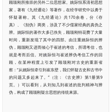
顾颉刚所推崇的另外二位思想家。姚际恒系清初思想
家，著有《九经通论》等著作，在经学研究中以勇于
怀疑著称。其《九经通论》共170余卷，分《存
真》、《别伪》两类，涉及了不少儒家经典的真伪之
辨。姚际恒的著作大多已佚失，顾颉刚特花费了大量
时间，重新发现了其中的四部。由注重姚际恒的辨
伪，顾颉刚又进而倾心于崔述的考信，所谓考信，也
就是考而后信。对姚际恒与崔述辨伪考信工作的回
顾，在某种程度上引发了顾颉刚对古史的重新省
察：“从姚际恒牵引到崔东壁，我们怀疑古史和古书中
的问题又多起来了。”（注：《古史辨》第1册第9
页。）可以看到，从刘知几到崔述的批判精神与辨
伪，构成了顾颉刚疑古思想的传统来源。