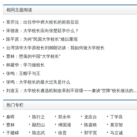
相同主题阅读
章开沅：出任华中师大校长的前前后后
宋德发：大学校长应向张楚廷学什么？
陈平原：为何“民国大学校长”难以重现
台湾清华大学原校长刘炯朗访谈：我如何做大学校长
曹林：堕落的中国“大学校长”
林建华：学习做校长
张鸣：王帽子与王
张鸣：大学校长的最大过失是什么
刘道玉：大学校长遴选机制改革刻不容缓——兼谈“空降”校长做法的弊端
热门专栏
秦晖
陈行之
郑永年
龙应台
丁学良
曹林
鄢烈山
傅国涌
陈嘉映
黄宗智
于建嵘
陈志武
徐贲
郭宇宽
马立诚