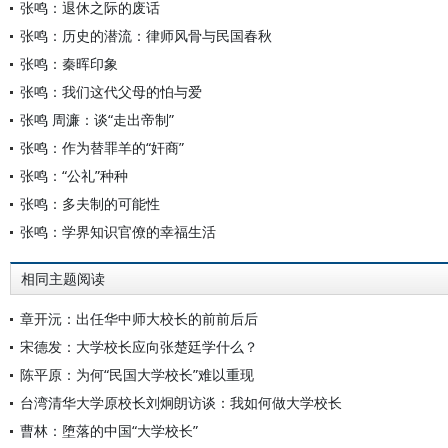
张鸣：退休之际的废话
张鸣：历史的潜流：律师风骨与民国春秋
张鸣：秦晖印象
张鸣：我们这代父母的怕与爱
张鸣 周濂：谈“走出帝制”
张鸣：作为替罪羊的“奸商”
张鸣：“公礼”种种
张鸣：多夫制的可能性
张鸣：学界知识官僚的幸福生活
相同主题阅读
章开沅：出任华中师大校长的前前后后
宋德发：大学校长应向张楚廷学什么？
陈平原：为何“民国大学校长”难以重现
台湾清华大学原校长刘炯朗访谈：我如何做大学校长
曹林：堕落的中国“大学校长”