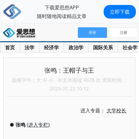
下载爱思想APP
立即下载
随时随地阅读精品文章
登录
注册
首页
法学
经济学
政治学
国际关系
社会学
张鸣：王帽子与王
选择字号：
大
中
小
本文共阅读 4678 次 更新时间：
2025-01-23 10:12
进入专题：
大学校长
●
张鸣
(
进入专栏
)