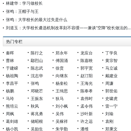
林建华：学习做校长
张鸣：王帽子与王
张鸣：大学校长的最大过失是什么
刘道玉：大学校长遴选机制改革刻不容缓——兼谈“空降”校长做法的弊端
热门专栏
秦晖
陈行之
郑永年
龙应台
丁学良
曹林
鄢烈山
傅国涌
陈嘉映
黄宗智
于建嵘
陈志武
徐贲
郭宇宽
马立诚
杨祖陶
沈志华
向继东
赵汀阳
戴建业
李昌平
张鸣
杨奎松
王海光
周濂
杨鹏
邓晓芒
王缉思
陈奉孝
郭世佑
马玲
王振东
狄马
袁伟时
史啸虎
熊培云
秋风
刘小枫
孟令伟
雷一宁
周枫
蒋兆勇
吴伟
沙叶新
刘瑜
葛剑雄
储昭根
吴稼祥
许之远
袁刚
杨小凯
吴励生
朱学勤
潘维
郑秉文