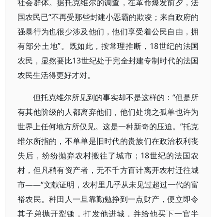
社会群体。据托克维尔的调查，在革命爆发前夕，法
国农民已“不再受那些封建小恶霸的欺凌；来自政府的
强暴行为也很少涉及他们，他们享受着公民自由，拥
有部分土地”。既如此，按常理推断，18世纪的法国
农民，显然要比13世纪处于完全封建专制时代的法国
农民生活得更好才对。
但托克维尔所见到的事实却不是这样的：“但是所
有其他阶级的人都离弃他们，他们处境之孤单也许为
世界上任何地方所仅见。这是一种新奇的压迫。”托克
维尔所指的，不单单是旧时代的贵族们在政治权利丧
失后，纷纷抛弃农村搬往了城市；18世纪的法国农
村，但凡稍有资产者，无不千方百计离开农村迁往城
市——“文献证明，农村里几乎从未见过超过一代的富
裕农民。种田人一旦靠勤勉挣到一点财产，便立即令
其子弟抛开犁锄，打发他进城，并给他买下一官半