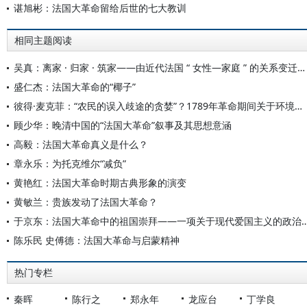
谌旭彬：法国大革命留给后世的七大教训
相同主题阅读
吴真：离家 · 归家 · 筑家——由近代法国 “ 女性—家庭 ” 的关系变迁史论 “ 家 ” 的三重化身
盛仁杰：法国大革命的“椰子”
彼得·麦克菲：“农民的误入歧途的贪婪”？1789年革命期间关于环境的流行态度
顾少华：晚清中国的“法国大革命”叙事及其思想意涵
高毅：法国大革命真义是什么？
章永乐：为托克维尔“减负”
黄艳红：法国大革命时期古典形象的演变
黄敏兰：贵族发动了法国大革命？
于京东：法国大革命中的祖国崇拜——一项关于现代爱国
陈乐民 史傅德：法国大革命与启蒙精神
热门专栏
秦晖
陈行之
郑永年
龙应台
丁学良