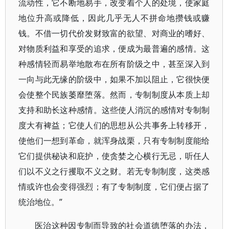
流动性，它不断地易手，改变着个人的处境，使家庭
地位升高或降低，因此几乎无人不拼命地攒钱或赚
钱。不借一切代价发财致富的欲望、对商业的嗜好、
对物质利益和享受的追求，便成为最普遍的感情。这
种感情轻而易举地散布在所有阶级之中，甚至深入到
一向与此无缘的阶级中，如果不加以阻止，它很快便
会使整个民族萎靡堕落。然而，专制制度从本质上却
支持和助长这种感情。这些使人消沉的感情对专制制
度大有裨益；它使人们的思想从公共事务上转移开，
使他们一想到革命，就浑身战栗，只有专制制度能给
它们提供秘诀和庇护，使贪婪之心横行无忌，听任人
们以不义之行攫取不义之财。若无专制制度，这类感
情或许也会变得强烈；有了专制制度，它们便占据了
统治地位。”
医治这种因专制而导致的社会道德堕落的办法，