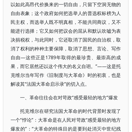
以如此高昂代价换来的一切自由，只留下空洞无物的
自由表象；这个政府如何把选举人的普选权标榜为人
民主权，而选举人既不明真相，不能共同商议，又不
能进行选择；它又如何把议会的屈从和默认吹嘘为表
决捐税权，与此同时，它还取消了国民的自治权，取
消了权利的种种主要保障，取消了思想、言论、写作
自由—这些正是1789年取得的最珍贵、最崇高的成
果，而它居然还以这个伟大的名义自诩。”——这是托
克维尔当年写作《旧制度与大革命》时的初衷，也是
解读其“法国大革命启示录”的切入点。
一、革命往往会在对苛政“感受最轻的地方”爆发
托克维尔在研究法国大革命的时代背景时发现了
一个“悖论”：大革命是在人民对苛政“感受最轻的地方
爆发的”：“大革命的特殊目的是要到处消灭中世纪残