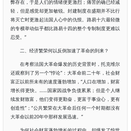
弊存在，于是人们的情绪便更激烈；痛苦的确已经减
轻，但是感觉却更加敏锐。封建制度在盛期并不比行
将灭亡时更激起法国人心中的仇恨。路易十六最轻微
的专横举动似乎都比路易十四的整个专制制度更难以
忍受。”
二、经济繁荣何以反倒加速了革命的到来？
在考察法国大革命爆发的历史背景时，托克维尔
还观察到了另一个“悖论”：大革命前二十年，社会财
富正以前所未有的速度蓬勃增加，“人口在增加，财富
增长得更快。……国家因战争负债累累；但是个人继
续发财致富，他们变得更勤奋，更富于事业心，更有
创造性”；“公共繁荣在大革命后任何一个时期都没有
大革命以前20年中那样发展迅速。”
为何社会财富蓬勃增长的过程中，却爆发了惊世