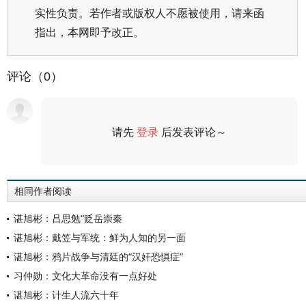
实性负责。若作者或版权人不愿被使用，请来函
指出，本网即予改正。
评论（0）
请先
登录
后发表评论～
评论
相同作者阅读
谌旭彬：吕思勉“贬岳崇秦
谌旭彬：戴笠与军统：鲜为人知的另一面
谌旭彬：鸦片战争与清廷的“汉奸恐惧症”
习仲勋：文化大革命没有一点好处
谌旭彬：计生人流六十年