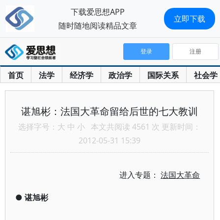
下载爱思想APP
立即下载
随时随地阅读精品文章
登录
注册
首页
法学
经济学
政治学
国际关系
社会学
谌旭彬：法国大革命留给后世的七大教训
选择字号：
大
中
小
本文共阅读 4561 次 更新时间：
2012-05-31 15:39
进入专题：
法国大革命
●
谌旭彬