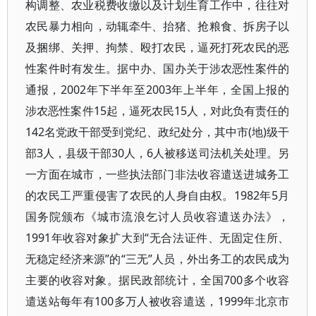
构调整、农业税费收缴以及计划生育工作中，往往对
农民暴力相向，动辄牵牛、抬猪、抢粮食、拆房子以
及捆绑、关押、拘禁、殴打农民，逼死打死农民的恶
性案件时有发生。据中办、国办关于涉农恶性案件的
通报，2002年下半年至2003年上半年，全国上报的
涉农恶性案件15起，逼死农民15人，对此负有责任的
142名党政干部受到党纪、政纪处分，其中市(地)级干
部3人，县级干部30人，6人被移送司法机关处理。另
一方面在城市，一些执法部门非法收容遣送进城务工
的农民工严重侵害了农民的人身自由权。1982年5月
国务院颁布《城市流浪乞讨人员收容遣送办法》，
1991年收容对象扩大到“无合法证件、无固定住所、
无稳定经济来源”的“三无”人员，外出务工的农民成为
主要的收容对象。据民政部统计，全国700多个收容
遣送站每年有100多万人被收容遣送，1999年北京市