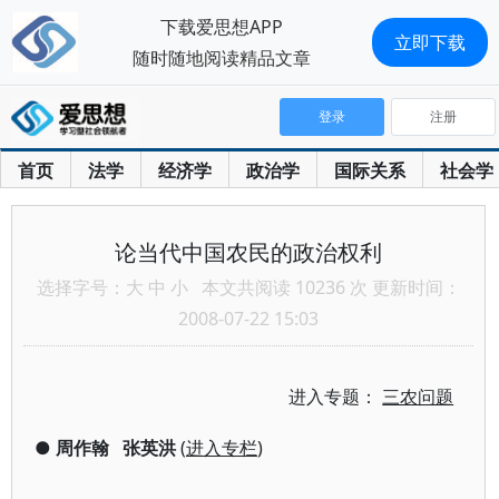
下载爱思想APP
立即下载
随时随地阅读精品文章
登录
注册
首页
法学
经济学
政治学
国际关系
社会学
论当代中国农民的政治权利
选择字号：
大
中
小
本文共阅读 10236 次 更新时间：
2008-07-22 15:03
进入专题：
三农问题
●
周作翰
张英洪
(
进入专栏
)