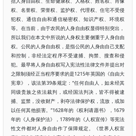
括人身自由权、生命健康权、人格权、姓名权、肖像
权、名誉权、荣誉权、监护权、代理权、住宅不受侵
犯权、通信自由和通信秘密权、知识产权、环境权
等。在当前，由于农民的人身自由权显得特别突出，
所以我们在本文中所说的人身权主要侧重于人身自由
权。公民的人身自由权，是指公民的人身由自己支配
和控制，非经法定程序不受逮捕、拘禁、搜查和侵
犯。最早将人身自由权写入宪法性法律文件并提出对
之限制须经正当程序要求的是1215年英国的《自由大
宪章》，该法第39条规定：“任何自由人，如未经其
同级贵族之依法裁判，或经国法判决，皆不得被逮
捕、监禁，没收财产，剥夺法律保护权，流放，或加
以任何其他损害。”1628年的《权利请愿书》，1679
年的《人身保护法》，1789年的《人权宣传》等宪法
性文件都对人身自由作了保障规定。《世界人权宣