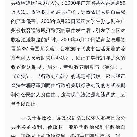
共收容遣送14.9万人次；2000年广东省共收容遣送58
万人次。收容权力的肆忌扩张，导致农民人身自由权
的严重侵害。2003年3月20日武汉大学生孙志刚在广
州被收容遣送殴打致死的事件发生后，引发了全国对
收容遣送制度的声讨。2003年6月20日温家宝总理签
署第381号国务院会，公布施行《城市生活无着的流
浪乞讨人员救助管理办法》，废止了实行21年之久的
收容遣送制度。另外，劳动教养制度与《宪法》、
《立法》、《行政处罚法》的规定相抵触，它未经正
当法律程序审判而由行政机关以行政处罚的方式长期
剥夺公民的人身自由，这与现代法治是相违背的，应
当予以废止。
----关于参政权。参政权是指公民依法参与国家公
共事务的权利。参政权一般称为政治权利和政治自
由，即狭义上的政治权利。根据中国宪法第16、34、