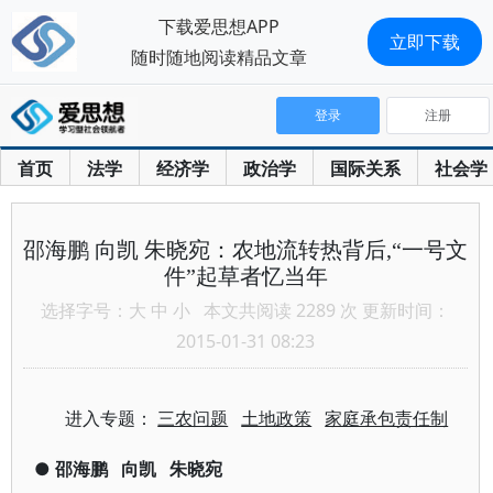
下载爱思想APP
立即下载
随时随地阅读精品文章
登录
注册
首页
法学
经济学
政治学
国际关系
社会学
邵海鹏 向凯 朱晓宛：农地流转热背后,“一号文
件”起草者忆当年
选择字号：
大
中
小
本文共阅读 2289 次 更新时间：
2015-01-31 08:23
进入专题：
三农问题
土地政策
家庭承包责任制
●
邵海鹏
向凯
朱晓宛