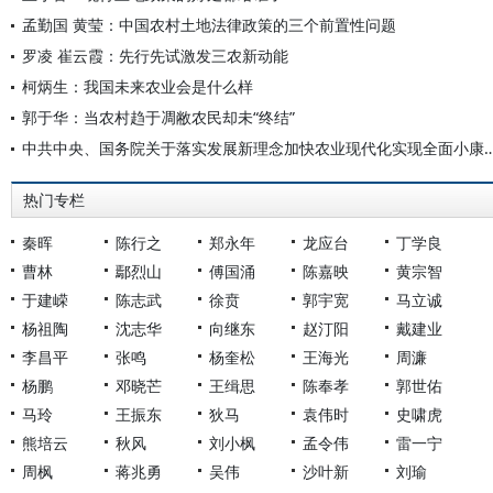
孟勤国 黄莹：中国农村土地法律政策的三个前置性问题
罗凌 崔云霞：先行先试激发三农新动能
柯炳生：我国未来农业会是什么样
郭于华：当农村趋于凋敝农民却未“终结”
中共中央、国务院关于落实发展新理念加快农业现代化实现
热门专栏
秦晖
陈行之
郑永年
龙应台
丁学良
曹林
鄢烈山
傅国涌
陈嘉映
黄宗智
于建嵘
陈志武
徐贲
郭宇宽
马立诚
杨祖陶
沈志华
向继东
赵汀阳
戴建业
李昌平
张鸣
杨奎松
王海光
周濂
杨鹏
邓晓芒
王缉思
陈奉孝
郭世佑
马玲
王振东
狄马
袁伟时
史啸虎
熊培云
秋风
刘小枫
孟令伟
雷一宁
周枫
蒋兆勇
吴伟
沙叶新
刘瑜