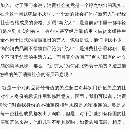
的加入。对于我们来说，消费社会究竟是一个呼之欲出的现实，
为这一问题犹疑不决时，一个新的社会群体--"新穷人"--已经
社会合格成员的资格。所谓"新穷人"，是当前都市里一群年轻
们是名副其实的穷人，有些人甚至经常靠信用卡借贷来维持生
完全不同于旧式的拮据度日的穷人。也就是说，他们挣钱不少，
尚的消费品而不惜将自己沦为"穷人"，是消费社会最称职、最
完全不同于父辈的生活方式，而且完全改写了"穷人"旧有的社会
感的美学意味。那么，"新穷人"为何如此热衷于消费？透过他
怎样的关于消费社会的深层讯息呢？
，就是一个对商品符号价值的关注超过对其实用价值关注的社
品对个人身份的标识作用和修辞意义。因而，我们可以说，消费
与他们对自我身份的不确定感和焦虑感是紧密相连的。职是之
向每一位社会成员都发出了询唤，但是，对于那些拥有稳固的社
阶层和群体来说，他们几乎不受其影响，如贵族和底层。相反，