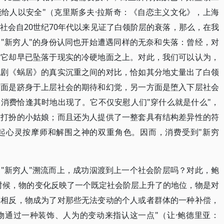
给人以安全"（克里斯多夫·拉斯奇：《自恋主义文化》，上海
西方社会自20世纪70年代以来见证了白领阶层的衰落，那么，在我
"新穷人"的身份认同也开始遭遇同样的无奈和失落：曾经，对
，它却早已坠落于现实的冷硬地面之上。对此，我们可以认为，
视剧《蜗居》的真实沉重之间的对比，恰如其分地丈量出了白领
方面是跻身于上层社会的期待和幻觉，另一方面是堕入下层社会
消费恰逢其时地出现了。它不仅安慰人们"穿什么就是什么"，
意打扮的小姑娘；而且还为人提供了一整套具有结构差异性的符
起心灵按摩师和解围之神的双重角色。因而，消费受到"新穷
"新穷人"溯流而上，成功泅渡到上一个社会阶层吗？对此，鲍
时候，物的变化反映了一个既定社会阶层上升了的地位，物是对
则相反，物成为了对那些无法变动的个人或者群体的一种补偿，
物通过一种装饰、人为的变动来指认这一点"（让·鲍德里亚：