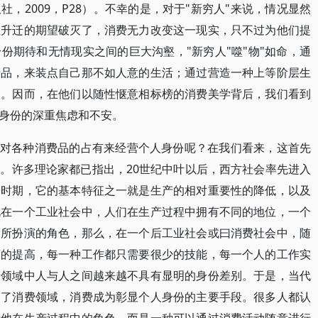
，2009，P28）。不幸的是，对于"新穷人"来说，情况显然
位升迁的期望破灭了，消费无力改变这一现实，只不过为他们提
份期待和无情现实之间的巨大沟壑，"新穷人"噬"物"如命，通
费品，来装点自己那不如人意的生活；通过营造一种上等阶层生
傲。因而，在他们以随性惬意相标榜的消费美学背后，我们看到
身份的深重焦虑和不安。
过对各种消费品的占有来经营个人身份呢？在我们看来，这首先
。许多理论家都已指出，20世纪中叶以后，西方社会率先进入
一时期，它的基本特征之一就是生产的相对重要性的降低，以及
说在一个工业社会中，人们在生产过程中拥有不同的地位，一个
中所扮演的角色，那么，在一个后工业社会或曰消费社会中，随
度的提高，每一种工作都只需要很少的技能，每一个人的工作实
产领域中人与人之间越来越不具有显明的身份差别。于是，当代
向了消费领域，消费成为彰显个人身份的主要手段。很多人都认