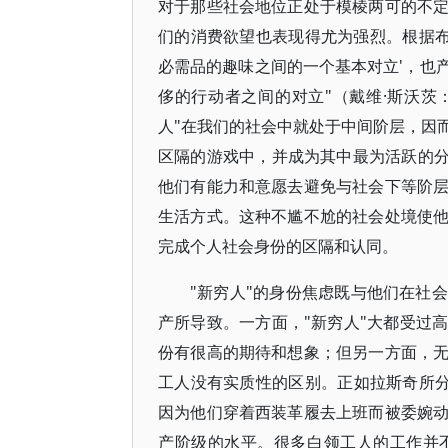
对于那些社会地位正处于模棱两可的不
们的消费欲望也表现得尤为强烈。根据布
必需品的趣味之间的一个基本对立'，也
侈的行动者之间的对立"（戴维·斯沃茨：
人"在我们的社会中就处于中间阶层，因
区隔的游戏中，并成为其中最为活跃的分
他们有能力和意愿去避免与社会下等阶
生活方式。这种不尴不尬的社会处境使
完成个人社会身份的区隔和认同。
"新穷人"的身份焦虑既与他们在社
产所导致。一方面，"新穷人"大都受过
份有很高的期待和想象；但另一方面，
工人没有实质性的区别。正如拉斯奇所分
因为他们穿着西装革履去上班而被委婉
产阶级的水平。很多白领工人的工作并