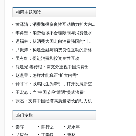
相同主题阅读
黄泽清：消费和投资良性互动助力扩大内需
李勇坚：消费领域不合理限制与消费低水平均衡陷阱：表现、成因与政策建议
迟福林：从消费大国走向消费强国的“十五五”
尹振涛：构建金融与消费良性互动的新格局
吴有红：促进消费和投资良性互动
沈建光 姜传钺：需充分重视中国消费出现的七大结构性分化
赵燕菁：怎样才能真正“扩大内需”
钟才平：以惠民生为牵引，打开发展新空间
王宏淼：当“中国节俭”遭遇“美式浪费”
张杰：支撑中国经济高质量增长的动力机制 —— 基于“投资—消费”融合理论框架
热门专栏
秦晖
陈行之
郑永年
龙应台
丁学良
曹林