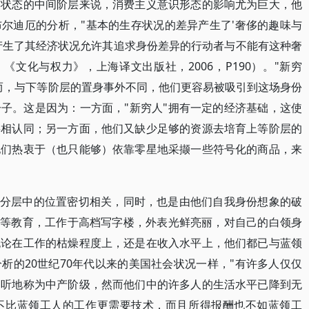
定状态的中间阶层来说，消费主义意识形态的影响尤为巨大，他
尔迪厄的分析，"基本的生存状况的差异产生了'奢侈的趣味与
产生了其经济状况允许其追求身份差异的行动者与不能有这种奢
《文化与权力》，上海译文出版社，2006，P190）。"新穷
而，与下等阶层的置身事外不同，他们更容易被吸引到这场身份
子。这是因为：一方面，"新穷人"拥有一定的经济基础，这使
层相认同；另一方面，他们又缺少足够的资源去培育上等阶层的
他们热衷于（也只能够）依靠零星地采撷一些符号化的商品，来
会分层中的位置密切相关，同时，也是由他们自我身份想象的破
高等教育，工作于高档写字楼，外表光鲜亮丽，对自己的白领身
无论在工作的枯燥程度上，还是在收入水平上，他们都已与蓝领
析的20世纪70年代以来的美国社会状况一样，"有许多人仅仅
动听地称为中产阶级，然而他们中的许多人的生活水平已降到无
不比蓝领工人的工作更需要技术，而且所得报酬也不如蓝领工