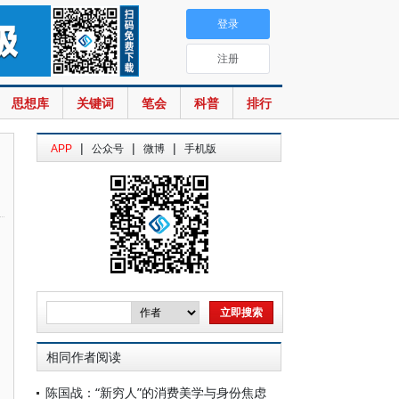
登录
注册
思想库
关键词
笔会
科普
排行
|
|
|
APP
公众号
微博
手机版
相同作者阅读
陈国战：“新穷人”的消费美学与身份焦虑