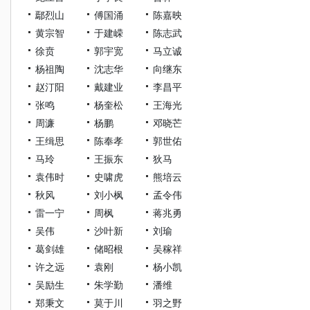
鄢烈山
傅国涌
陈嘉映
黄宗智
于建嵘
陈志武
徐贲
郭宇宽
马立诚
杨祖陶
沈志华
向继东
赵汀阳
戴建业
李昌平
张鸣
杨奎松
王海光
周濂
杨鹏
邓晓芒
王缉思
陈奉孝
郭世佑
马玲
王振东
狄马
袁伟时
史啸虎
熊培云
秋风
刘小枫
孟令伟
雷一宁
周枫
蒋兆勇
吴伟
沙叶新
刘瑜
葛剑雄
储昭根
吴稼祥
许之远
袁刚
杨小凯
吴励生
朱学勤
潘维
郑秉文
莫于川
羽之野