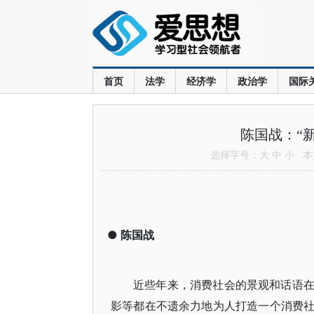
首页
法学
经济学
政治学
国际
陈国战：“
选择字号：
大
中
小
本文
●
陈国战
近些年来，消费社会的景观和话语
影等都在不遗余力地为人打造一个消费