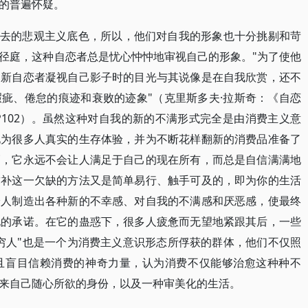
的普遍怀疑。
不去的悲观主义底色，所以，他们对自我的形象也十分挑剔和苛
径庭，这种自恋者总是忧心忡忡地审视自己的形象。"为了使他
，新自恋者凝视自己影子时的目光与其说像是在自我欣赏，还不
疵、倦怠的痕迹和衰败的迹象"（克里斯多夫·拉斯奇：《自恋
P102）。虽然这种对自我的新的不满形式完全是由消费主义意
化为很多人真实的生存体验，并为不断花样翻新的消费品准备了
巧，它永远不会让人满足于自己的现在所有，而总是自信满满地
弥补这一欠缺的方法又是简单易行、触手可及的，即为你的生活
给人制造出各种新的不幸感、对自我的不满感和厌恶感，使最终
现的承诺。在它的蛊惑下，很多人疲惫而无望地紧跟其后，一些
穷人"也是一个为消费主义意识形态所俘获的群体，他们不仅照
且盲目信赖消费的神奇力量，认为消费不仅能够治愈这种种不
来自己随心所欲的身份，以及一种审美化的生活。