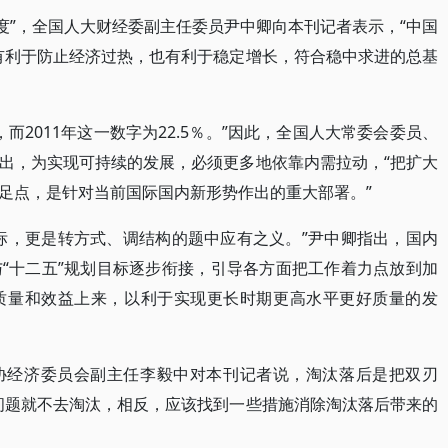
速度”，全国人大财经委副主任委员尹中卿向本刊记者表示，“中国
既有利于防止经济过热，也有利于稳定增长，符合稳中求进的总基
而2011年这一数字为22.5％。”因此，全国人大常委会委员、
出，为实现可持续的发展，必须更多地依靠内需拉动，“把扩大
足点，是针对当前国际国内新形势作出的重大部署。”
标，更是转方式、调结构的题中应有之义。”尹中卿指出，国内
“十二五”规划目标逐步衔接，引导各方面把工作着力点放到加
质量和效益上来，以利于实现更长时期更高水平更好质量的发
协经济委员会副主任李毅中对本刊记者说，淘汰落后是把双刃
问题就不去淘汰，相反，应该找到一些措施消除淘汰落后带来的