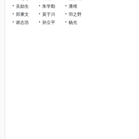
吴励生
朱学勤
潘维
郑秉文
莫于川
羽之野
谢志浩
孙立平
杨光