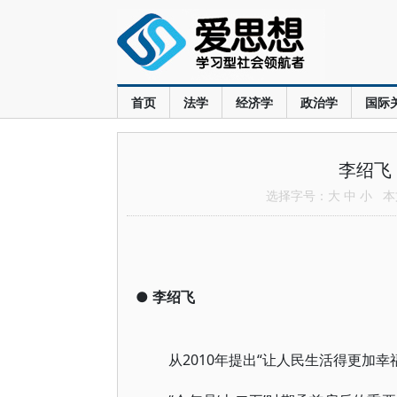
首页
法学
经济学
政治学
国际
李绍飞
选择字号：
大
中
小
本文
●
李绍飞
从2010年提出“让人民生活得更加