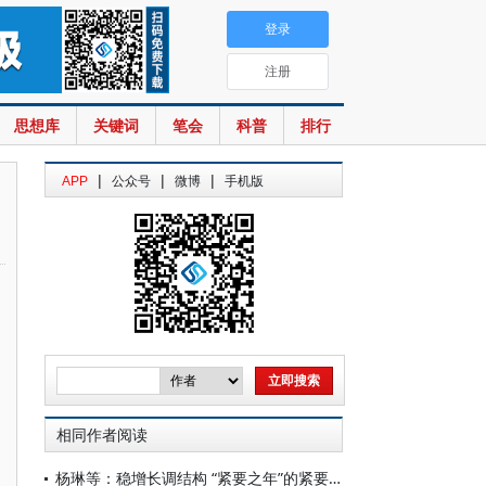
登录
注册
思想库
关键词
笔会
科普
排行
|
|
|
APP
公众号
微博
手机版
相同作者阅读
杨琳等：稳增长调结构 “紧要之年”的紧要之事