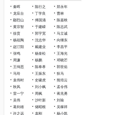
秦晖
陈行之
郑永年
龙应台
丁学良
曹林
鄢烈山
傅国涌
陈嘉映
黄宗智
于建嵘
陈志武
徐贲
郭宇宽
马立诚
杨祖陶
沈志华
向继东
赵汀阳
戴建业
李昌平
张鸣
杨奎松
王海光
周濂
杨鹏
邓晓芒
王缉思
陈奉孝
郭世佑
马玲
王振东
狄马
袁伟时
史啸虎
熊培云
秋风
刘小枫
孟令伟
雷一宁
周枫
蒋兆勇
吴伟
沙叶新
刘瑜
葛剑雄
储昭根
吴稼祥
许之远
袁刚
杨小凯