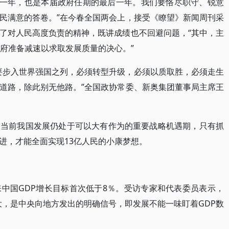
重要一年，也是本届政府任期的最后一年。我们要恪尽职守、锐意
民满意的答卷。”在今春全国两会上，接受《瞭望》新闻周刊采
了对人民高度负责的精神，既讲成绩也不回避问题，“其中，主
政府准备减速以求取发展质量的决心。”
要步入世界强国之列，必须转型升级，必须以质取胜，必须走生
道路，除此别无他路。”全国政协常委、新奥集团董事局主席王
，当前我国发展仍处于可以大有作为的重要战略机遇期，只有抓
进，才能全面实现13亿人民的小康梦想。
年来中国GDP增长目标首次低于8％。受访专家和代表委员表示，
大，是中央向地方发出的明确信号，即发展不能一味盯着GDP数