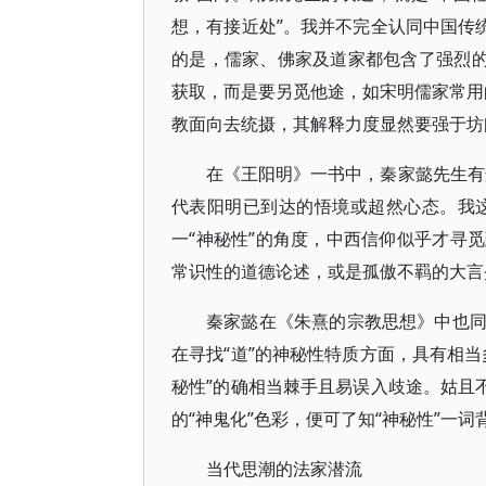
想，有接近处”。我并不完全认同中国传
的是，儒家、佛家及道家都包含了强烈的
获取，而是要另觅他途，如宋明儒家常用的
教面向去统摄，其解释力度显然要强于坊
在《王阳明》一书中，秦家懿先生有
代表阳明已到达的悟境或超然心态。我这里
一“神秘性”的角度，中西信仰似乎才寻
常识性的道德论述，或是孤傲不羁的大言
秦家懿在《朱熹的宗教思想》中也
在寻找“道”的神秘性特质方面，具有相
秘性”的确相当棘手且易误入歧途。姑且
的“神鬼化”色彩，便可了知“神秘性”一
当代思潮的法家潜流