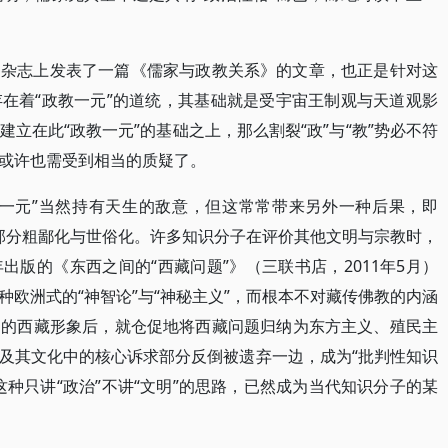
》杂志上发表了一篇《儒家与政教关系》的文章，也正是针对这
在着“政教一元”的道统，其基础就是受宇宙王制观与天道观影
立在此“政教一元”的基础之上，那么割裂“政”与“教”势必不符
或许也需受到相当的质疑了。
教一元”当然持有天生的敌意，但这常常带来另外一种后果，即
的部分粗鄙化与世俗化。许多知识分子在评价其他文明与宗教时，
版的《东西之间的“西藏问题”》（三联书店，2011年5月）
欧洲式的“神智论”与“神秘主义”，而根本不对藏传佛教的内涵
中的西藏形象后，就仓促地将西藏问题归纳为东方主义、殖民主
及其文化中的核心诉求部分反倒被遗弃一边，成为“批判性知识
种只讲“政治”不讲“文明”的思路，已然成为当代知识分子的某