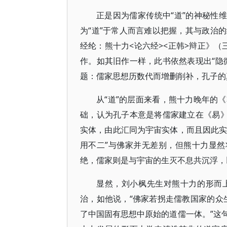
正是因为儒家传统中“道”的神秘性
为“道”于常人而言难以把握，其与政治
经纶：熊十力<论六经><正韩>辩正》（
作。如其旧作一样，此书依然表现出“隐
题：儒家思想历数代而增删削补，孔子的
从“道”的层面来看，熊十力晚年的
础，认为孔子本意是将儒家建立在《易》
实体，由此汇同为宇宙实体，而且因此实
用不二”与佛家并无差别，但熊十力显然
绝，儒家则是与宇宙的生灭不息共沉浮，
显然，刘小枫先生对熊十力的形而
治，如他说，“佛家若拐走儒教国家的众
了中国固有思想中原始的道儒一体。”这