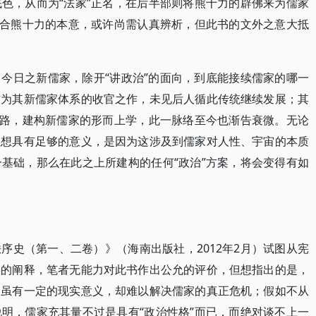
色，从而为“法家”正名，在后半部则将熊十力的辟佛来为儒家
符合熊十力的本意，或许尚需认真辨析，但此书的文外之意大抵
今日之新儒家，除开“讲政治”的面向，到底能接续儒家的哪一
作为其新儒家体系的收官之作，未见后人循此传统继续发展；其
理路，建构新儒家的形而上学，此一脉络至今也渐告衰微。无论
思想具有足够的意义，是因为这涉及到儒家对人性、宇宙的本质
基础，那么在此之上所建构的任何“政治”方案，将会变得有如
序史（第一、二卷）》（海南出版社，2012年2月）试图从宪
实的阐释，笔者无能力对此书作出公允的评价，但想指出的是，
，虽有一定的现实意义，却难以解决儒家的真正危机；假如不从
明，儒家充其量不过是具有“政治性格”而已，而绝对谈不上一