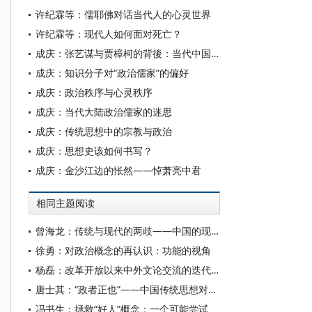
许纪霖等：儒耶佛对话当代人的心灵世界
许纪霖等：现代人如何面对死亡？
成庆：张艺谋与贾樟柯的背後：当代中国文化生产的第三只手
成庆：知识分子对“政治儒家”的偏好
成庆：政治秩序与心灵秩序
成庆：当代大陆政治儒家的迷思
成庆：传统思想中的宗教与政治
成庆：思想史该如何书写？
成庆：金沙江边的怅然——悼萧亮中君
相同主题阅读
曾海龙：传统与现代的两歧——中国的现代性
徐勇：对政治概念的再认识：功能的视角
杨磊：改革开放以来中外文论交流的迭代和递归
唐士其：“政者正也”——中国传统思想对政治的融贯性理解
冯书生：拯救“好人”概念：一个可能尝试