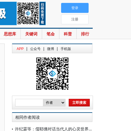
登录
注册
思想库
关键词
笔会
科普
排行
|
|
|
APP
公众号
微博
手机版
相同作者阅读
许纪霖等：儒耶佛对话当代人的心灵世界（下）