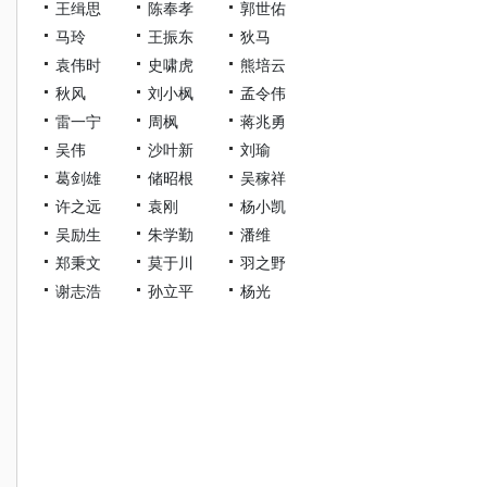
王缉思
陈奉孝
郭世佑
马玲
王振东
狄马
袁伟时
史啸虎
熊培云
秋风
刘小枫
孟令伟
雷一宁
周枫
蒋兆勇
吴伟
沙叶新
刘瑜
葛剑雄
储昭根
吴稼祥
许之远
袁刚
杨小凯
吴励生
朱学勤
潘维
郑秉文
莫于川
羽之野
谢志浩
孙立平
杨光