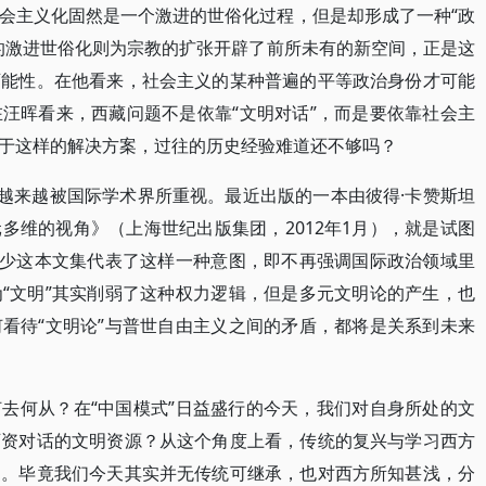
会主义化固然是一个激进的世俗化过程，但是却形成了一种“政
的激进世俗化则为宗教的扩张开辟了前所未有的新空间，正是这
可能性。在他看来，社会主义的某种普遍的平等政治身份才可能
汪晖看来，西藏问题不是依靠“文明对话”，而是要依靠社会主
于这样的解决方案，过往的历史经验难道还不够吗？
今越来越被国际学术界所重视。最近出版的一本由彼得·卡赞斯坦
多维的视角》（上海世纪出版集团，2012年1月），就是试图
至少这本文集代表了这样一种意图，即不再强调国际政治领域里
“文明”其实削弱了这种权力逻辑，但是多元文明论的产生，也
看待“文明论”与普世自由主义之间的矛盾，都将是关系到未来
去何从？在“中国模式”日益盛行的今天，我们对自身所处的文
可资对话的文明资源？从这个角度上看，传统的复兴与学习西方
废。毕竟我们今天其实并无传统可继承，也对西方所知甚浅，分