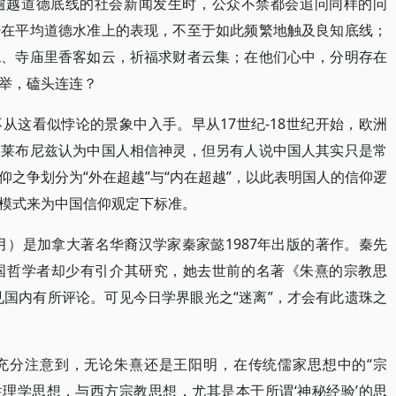
逾越道德底线的社会新闻发生时，公众不禁都会追问同样的问
少在平均道德水准上的表现，不至于如此频繁地触及良知底线；
观、寺庙里香客如云，祈福求财者云集；在他们心中，分明存在
举，磕头连连？
从这看似悖论的景象中入手。早从17世纪-18世纪开始，欧洲
，莱布尼兹认为中国人相信神灵，但另有人说中国人其实只是常
之争划分为“外在超越”与“内在超越”，以此表明国人的信仰逻
模式来为中国信仰观定下标准。
2月）是加拿大著名华裔汉学家秦家懿1987年出版的著作。秦先
国哲学者却少有引介其研究，她去世前的名著《朱熹的宗教思
见国内有所评论。可见今日学界眼光之“迷离”，才会有此遗珠之
充分注意到，无论朱熹还是王阳明，在传统儒家思想中的“宗
性理学思想，与西方宗教思想，尤其是本于所谓‘神秘经验’的思