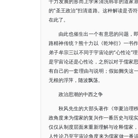
十力发展的形而上学来清洗韩非的道家底
的“圣王政治”扫清道路。这种解读是否
在此了。
由此也催生出一个有意思的问题，即
路精神传统？熊十力以《乾坤衍》一书
弟子牟宗三以不同于宇宙论的“心性论”
是宇宙论还是心性论，之所以对于儒家
有自己的一套理由与说明；假如阙失这一
无根的浮萍，随波飘荡。
政治思潮的中西之争
秋风先生的大部头著作《华夏治理秩
政角度来为儒家的复兴作一番历史与现
仅仅从制度层面来重新理解与诠释儒家
人性论乃至宇宙论角度来为儒家做一番说