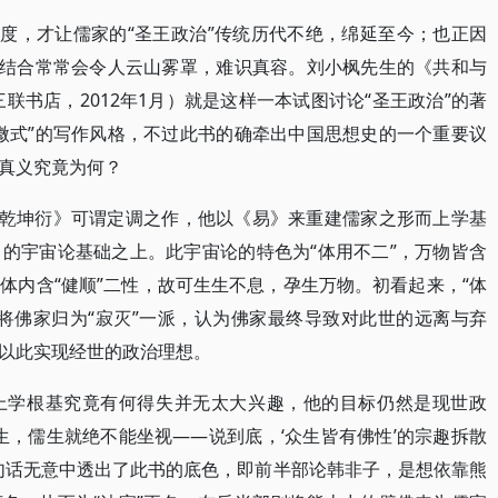
维度，才让儒家的“圣王政治”传统历代不绝，绵延至今；也正因
的结合常常会令人云山雾罩，难识真容。刘小枫先生的《共和与
三联书店，2012年1月）就是这样一本试图讨论“圣王政治”的著
微式”的写作风格，不过此书的确牵出中国思想史的一个重要议
真义究竟为何？
《乾坤衍》可谓定调之作，他以《易》来重建儒家之形而上学基
的宇宙论基础之上。此宇宙论的特色为“体用不二”，万物皆含
体内含“健顺”二性，故可生生不息，孕生万物。初看起来，“体
将佛家归为“寂灭”一派，认为佛家最终导致对此世的远离与弃
以此实现经世的政治理想。
上学根基究竟有何得失并无太大兴趣，他的目标仍然是现世政
生，儒生就绝不能坐视——说到底，‘众生皆有佛性’的宗趣拆散
句话无意中透出了此书的底色，即前半部论韩非子，是想依靠熊