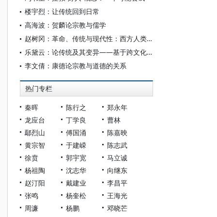
楼宇烈：让传统回到日常
高海波：贺麟论宗教与儒学
赵树冈：革命、传统与现代性：西方人类学中国研究的向度
乐黛云：论传统及其变异——基于跨文化对话的视角
李文倩：康德论宗教与道德的关系
热门专栏
秦晖
陈行之
郑永年
龙应台
丁学良
曹林
鄢烈山
傅国涌
陈嘉映
黄宗智
于建嵘
陈志武
徐贲
郭宇宽
马立诚
杨祖陶
沈志华
向继东
赵汀阳
戴建业
李昌平
张鸣
杨奎松
王海光
周濂
杨鹏
邓晓芒