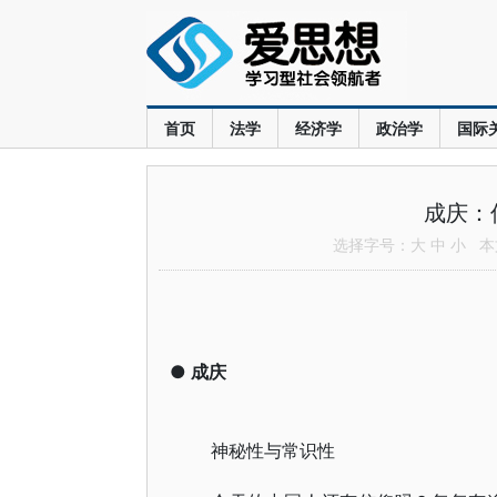
首页
法学
经济学
政治学
国际
成庆：
选择字号：
大
中
小
本文
●
成庆
神秘性与常识性