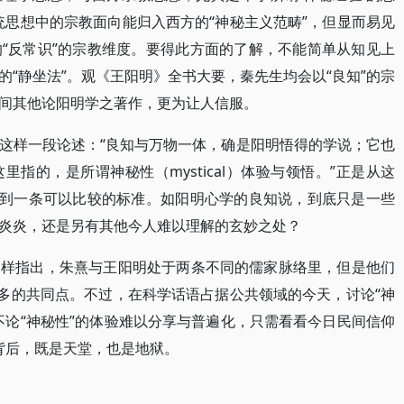
统思想中的宗教面向能归入西方的“神秘主义范畴”，但显而易见
“反常识”的宗教维度。要得此方面的了解，不能简单从知见上
“静坐法”。观《王阳明》全书大要，秦先生均会以“良知”的宗
间其他论阳明学之著作，更为让人信服。
这样一段论述：“良知与万物一体，确是阳明悟得的学说；它也
指的，是所谓神秘性（mystical）体验与领悟。”正是从这
觅到一条可以比较的标准。如阳明心学的良知说，到底只是一些
炎炎，还是另有其他今人难以理解的玄妙之处？
同样指出，朱熹与王阳明处于两条不同的儒家脉络里，但是他们
当多的共同点。不过，在科学话语占据公共领域的今天，讨论“神
不论“神秘性”的体验难以分享与普遍化，只需看看今日民间信仰
词背后，既是天堂，也是地狱。