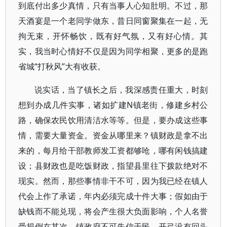
到底付出多少真情，只有当事人心知肚明。不过，那
天酒宴是一个老同学做东，昔日同窗聚集在一起，无
拘无束，开怀畅饮，既有好气氛，又有好心情。其
实，我当时心情好不仅是因为同学相聚，更多的是跑
省城“打秋风”大有收获。
说实话，当了镇长之后，我深感责任重大，时刻
想到办成几件实事，诸如扩建N镇老街，修建乡村公
路，确保农民饮用清洁水等等。但是，要办成这些事
情，需要大量资金。资金从哪里来？镇财政是拿不出
来的，每月给干部教师发工资都够呛，哪有闲钱搞建
设；县财政也是吃饭财政，指望县里往下拨款绝对不
现实。然而，那些事情非干不可，因为我已经在镇人
代会上作了承诺，年内必须完成十件大事；假如由于
缺钱而不能兑现，将会产生很大负面影响，个人名誉
受损倒在其次，镇政府不可失信于民。开弓没有回头