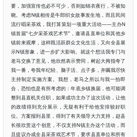
要，加强宣传也必不可少，否则如锦衣夜行，不被知
晓。考虑N镇相传是牛郎织女故事发生地，而且民间
流行唱采茶戏，我打算策划一项重大活动——主办N
镇首届“七夕采茶戏艺术节”，邀请县直单位和其他乡
镇前来观摩，这样既活跃群众文化生活，又向全县展
示N镇形象，进一步扩大影响。就这个想法我专门与
老马交换了意见，他欣然表示赞同，树起大拇指夸了
我一番，夸我年纪轻、脑子活、点子多，并嘱我尽快
主持制定实施方案。我想，老马之所以与我一拍即
合，恐怕也是有所考虑的：年底乡镇换届，他可能调
整到县直机关任职，如果成功主办了这次活动，让他
的政绩得到充分展示，无疑有利于给他安排较好职
位。方案报到县里，得到了有关领导大力支持，赵县
长很欣赏这个创意，不仅支持N镇主办这个活动，而
且提议办成全县采茶戏艺术节，要求县直单位和所有