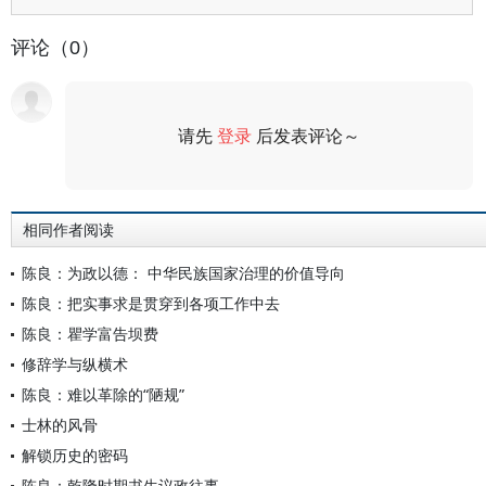
评论（0）
请先
登录
后发表评论～
评论
相同作者阅读
陈良：为政以德： 中华民族国家治理的价值导向
陈良：把实事求是贯穿到各项工作中去
陈良：瞿学富告坝费
修辞学与纵横术
陈良：难以革除的“陋规”
士林的风骨
解锁历史的密码
陈良：乾隆时期书生议政往事