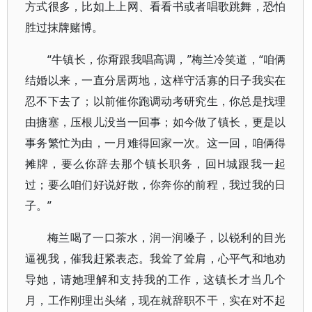
方式很多，比如上上网、看看书或者唱歌跳舞，恐怕
胜过抹牌赌博。
“牛镇长，你甭跟我唱高调，”梅兰冷笑道，“咱俩
结婚以来，一直分居两地，这样守活寡的日子我实在
忍不下去了；以前催你跑调动考研究生，你总是找理
由搪塞，压根儿没当一回事；如今做了镇长，更是以
事务繁忙为由，一月难得回家一次。这一回，咱俩得
摊牌，要么你辞去那个镇长职务，回H城跟我一起
过；要么咱们好说好散，你奔你的前程，我过我的日
子。”
梅兰喝了一口茶水，润一润嗓子，以锐利的目光
逼视我，催我赶紧表态。我耸了耸肩，心平气和地劝
导她，请她理解和支持我的工作，这镇长才当几个
月，工作刚理出头绪，现在就辞职不干，实在对不起