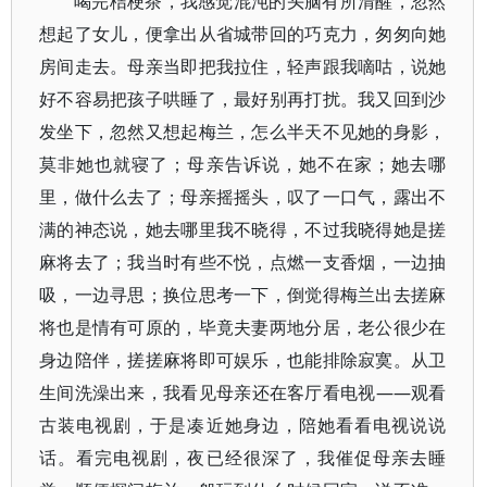
喝完桔梗茶，我感觉混沌的头脑有所清醒，忽然
想起了女儿，便拿出从省城带回的巧克力，匆匆向她
房间走去。母亲当即把我拉住，轻声跟我嘀咕，说她
好不容易把孩子哄睡了，最好别再打扰。我又回到沙
发坐下，忽然又想起梅兰，怎么半天不见她的身影，
莫非她也就寝了；母亲告诉说，她不在家；她去哪
里，做什么去了；母亲摇摇头，叹了一口气，露出不
满的神态说，她去哪里我不晓得，不过我晓得她是搓
麻将去了；我当时有些不悦，点燃一支香烟，一边抽
吸，一边寻思；换位思考一下，倒觉得梅兰出去搓麻
将也是情有可原的，毕竟夫妻两地分居，老公很少在
身边陪伴，搓搓麻将即可娱乐，也能排除寂寞。从卫
生间洗澡出来，我看见母亲还在客厅看电视——观看
古装电视剧，于是凑近她身边，陪她看看电视说说
话。看完电视剧，夜已经很深了，我催促母亲去睡