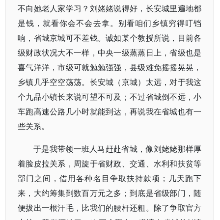
不向她老人家学习？刘姥姥说得好，长安城里遍地都
是钱，就看你会不会去拿。别看咱们乡镇穷得叮铛
响，省城京城可不差钱。诚如某个教授所说，目前各
级财政状况大不一样，中央一级蒸蒸日上，省级也是
喜气洋洋，市级可就勉勉强强，县级难免摇摇晃晃，
乡镇几乎空空荡荡。长安城（京城）太远，对于我这
个九品小镇长来说可望不可及；不过省城倒不远，小
车跑高速公路几小时就能到达，再说我在省城也有一
些关系。
于是我带领一班人马赶赴省城，像刘姥姥那样厚
着脸皮拉关系，周旋于省财政、交通、水利和扶贫等
部门之间，借用各种名目争取扶持款项；几天跑下
来，大约筹集到数百万元之多；到底是省级部门，随
便拔出一根汗毛，比我们的腰杆还粗。除了争取官方