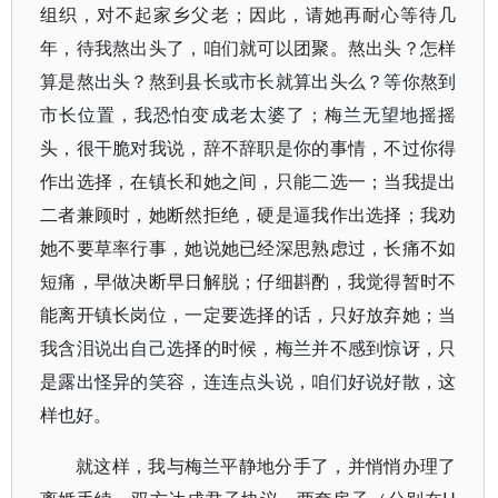
组织，对不起家乡父老；因此，请她再耐心等待几
年，待我熬出头了，咱们就可以团聚。熬出头？怎样
算是熬出头？熬到县长或市长就算出头么？等你熬到
市长位置，我恐怕变成老太婆了；梅兰无望地摇摇
头，很干脆对我说，辞不辞职是你的事情，不过你得
作出选择，在镇长和她之间，只能二选一；当我提出
二者兼顾时，她断然拒绝，硬是逼我作出选择；我劝
她不要草率行事，她说她已经深思熟虑过，长痛不如
短痛，早做决断早日解脱；仔细斟酌，我觉得暂时不
能离开镇长岗位，一定要选择的话，只好放弃她；当
我含泪说出自己选择的时候，梅兰并不感到惊讶，只
是露出怪异的笑容，连连点头说，咱们好说好散，这
样也好。
就这样，我与梅兰平静地分手了，并悄悄办理了