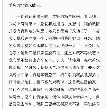
羊焦急地踱来踱去。
一直踱到凌辰三时，才等到梅兰回来。看见她，
我马上有所感应，急切将她拥抱。没想到，我的激情
并没有得到她的响应，她只是无精打采地打了一个哈
欠，屁股往沙发一坐，随即吩咐我给她倒一杯水；她
的冷淡，犹如冷水将我的欲火泼熄一大半，不免叫人
心寒；她到底是打牌疲惫不堪，还是对我不再依恋？
我心里不禁冒出这个疑问。夫人，请慢用，在把茶水
递给梅兰的时候，我仿照丫环的语气调侃道，夫人这
么晚才回家，真是辛苦您了；梅兰以为我故意揶揄，
顿时板起脸孔，很不客气对我说，这是我自己的家，
想什么时候回来就什么时候回来，你管得着么？我有
些窝火，忍不住告诫她，偶尔抹牌娱乐未尚不可，但
是要适当节制，玩到三更半夜回家就不妥，再说娱乐