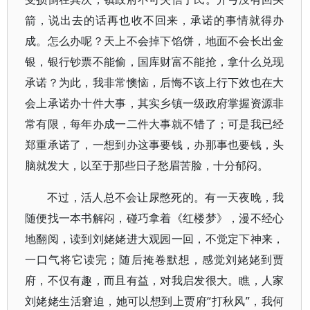
箭，说出去的话再也收不回来，承诺的事情就得办
成。怎么办呢？天上不会掉下馅饼，地面不会长出金
银，银行钞票不能偷，国库财富不能抢，拿什么兑现
承诺？为此，我非常懊恼，后悔不该上行下效也在大
会上承诺办十件大事，其实乡镇一级政府掌握资源非
常有限，每年办成一二件大事就不错了；可是我已经
郑重承诺了，一想到办这事要钱，办那事也要钱，头
脑就发大，以至于那些日子愁眉苦脸，十分郁闷。
不过，活人总不会让尿憋死的。有一天夜晚，我
随便找一本书解闷，碰巧拿着《红楼梦》，漫不经心
地翻阅，读到刘姥姥进大观园一回，不觉定下神来，
一口气将它读完；随后掩卷默想，感觉刘姥姥到贾
府，不仅有趣，而且有益，对我启发很大。瞧，人家
刘姥姥生活窘迫，她可以想到上贾府“打秋风”，我何