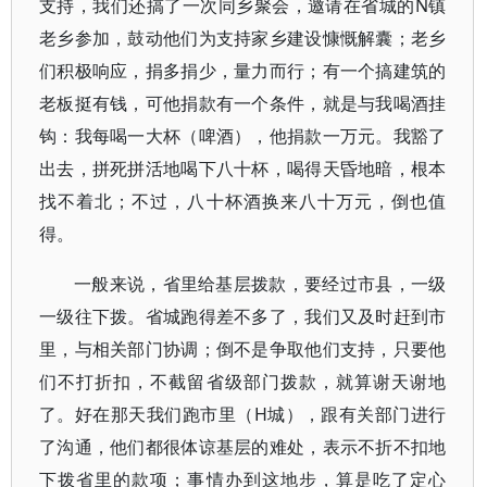
支持，我们还搞了一次同乡聚会，邀请在省城的N镇
老乡参加，鼓动他们为支持家乡建设慷慨解囊；老乡
们积极响应，捐多捐少，量力而行；有一个搞建筑的
老板挺有钱，可他捐款有一个条件，就是与我喝酒挂
钩：我每喝一大杯（啤酒），他捐款一万元。我豁了
出去，拼死拼活地喝下八十杯，喝得天昏地暗，根本
找不着北；不过，八十杯酒换来八十万元，倒也值
得。
一般来说，省里给基层拨款，要经过市县，一级
一级往下拨。省城跑得差不多了，我们又及时赶到市
里，与相关部门协调；倒不是争取他们支持，只要他
们不打折扣，不截留省级部门拨款，就算谢天谢地
了。好在那天我们跑市里（H城），跟有关部门进行
了沟通，他们都很体谅基层的难处，表示不折不扣地
下拨省里的款项；事情办到这地步，算是吃了定心