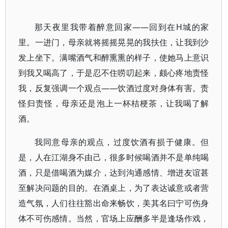
那天夜里我带着醉意回家——回到在H城的家
里。一进门，母亲就将摇摇晃晃的我扶住，让我到沙
发上坐下。满嘴酒气和醉熏熏的样子，使她马上意识
到我又喝高了，于是忍不住唠叨起来，颇心疼地责怪
我，反复强调一个观点——饮酒过度对身体有害。责
怪归责怪，母亲还是泡上一杯桔梗茶，让我喝了解
酒。
我同意母亲的观点，过度饮酒有损于健康。但
是，人在江湖身不由己，很多时候喝酒并不是单纯喝
酒，只是借喝酒为媒介，达到沟通感情、增进友谊甚
至解决问题的目的。在酒桌上，为了表达诚意或者营
造气氛，人们往往豁出命来畅饮，美其名曰宁可伤身
体不可伤感情。当然，官场上应酬多半是逢场作戏，