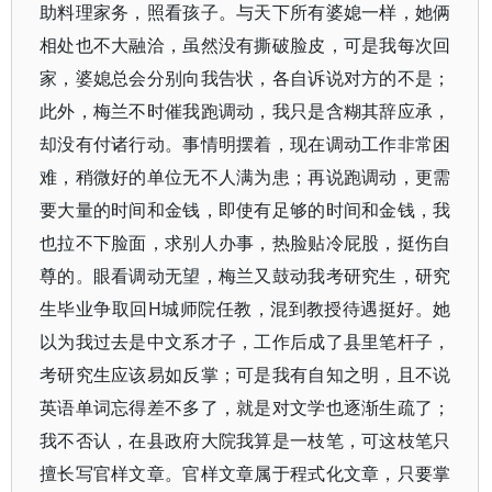
助料理家务，照看孩子。与天下所有婆媳一样，她俩
相处也不大融洽，虽然没有撕破脸皮，可是我每次回
家，婆媳总会分别向我告状，各自诉说对方的不是；
此外，梅兰不时催我跑调动，我只是含糊其辞应承，
却没有付诸行动。事情明摆着，现在调动工作非常困
难，稍微好的单位无不人满为患；再说跑调动，更需
要大量的时间和金钱，即使有足够的时间和金钱，我
也拉不下脸面，求别人办事，热脸贴冷屁股，挺伤自
尊的。眼看调动无望，梅兰又鼓动我考研究生，研究
生毕业争取回H城师院任教，混到教授待遇挺好。她
以为我过去是中文系才子，工作后成了县里笔杆子，
考研究生应该易如反掌；可是我有自知之明，且不说
英语单词忘得差不多了，就是对文学也逐渐生疏了；
我不否认，在县政府大院我算是一枝笔，可这枝笔只
擅长写官样文章。官样文章属于程式化文章，只要掌