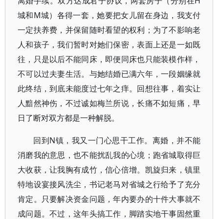
离婚手续。双方达成君子协议，两套房子（分别在H
城和M城）各得一套，她要把女儿留在身边，我支付
一定扶养费，并保留随时看望的权利；为了不影响老
人和孩子，我们暂时对她们保密，表面上还是一如既
往，只是以后不能同床，即便同床也只能装模作样，
不可以过夫妻生活。与她结婚已满六年，一段姻缘就
此终结，到底未能度过七年之痒。回想往事，着实让
人黯然神伤，不过诚如梅兰所说，长痛不如短痛，早
日了断对双方都是一种解脱。
回到N镇，我又一门心思干工作。离婚，并不能
消磨我的意思，也不能扰乱我的心境；跑省城取得巨
大收获，让我胸有成竹，信心倍增。凯旋归来，镇里
特地设宴接风洗尘，书记老马对省城之行给予了充分
肯定。只要解决资金问题，年内要办的十件大事就不
成问题。不过，这年头搞工作，脚踏实地干事固然重