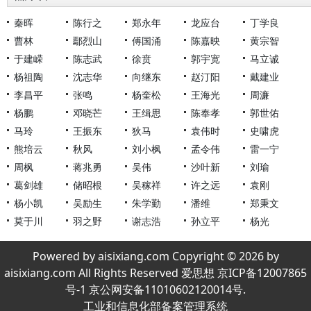
秦晖
陈行之
郑永年
龙应台
丁学良
曹林
鄢烈山
傅国涌
陈嘉映
黄宗智
于建嵘
陈志武
徐贲
郭宇宽
马立诚
杨祖陶
沈志华
向继东
赵汀阳
戴建业
李昌平
张鸣
杨奎松
王海光
周濂
杨鹏
邓晓芒
王缉思
陈奉孝
郭世佑
马玲
王振东
狄马
袁伟时
史啸虎
熊培云
秋风
刘小枫
孟令伟
雷一宁
周枫
蒋兆勇
吴伟
沙叶新
刘瑜
葛剑雄
储昭根
吴稼祥
许之远
袁刚
杨小凯
吴励生
朱学勤
潘维
郑秉文
莫于川
羽之野
谢志浩
孙立平
杨光
Powered by aisixiang.com Copyright © 2026 by
aisixiang.com All Rights Reserved 爱思想 京ICP备12007865
号-1 京公网安备11010602120014号.
工业和信息化部备案管理系统