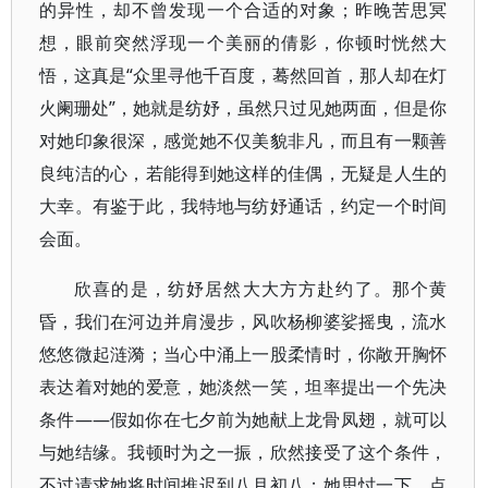
的异性，却不曾发现一个合适的对象；昨晚苦思冥
想，眼前突然浮现一个美丽的倩影，你顿时恍然大
悟，这真是“众里寻他千百度，蓦然回首，那人却在灯
火阑珊处”，她就是纺妤，虽然只过见她两面，但是你
对她印象很深，感觉她不仅美貌非凡，而且有一颗善
良纯洁的心，若能得到她这样的佳偶，无疑是人生的
大幸。有鉴于此，我特地与纺妤通话，约定一个时间
会面。
欣喜的是，纺妤居然大大方方赴约了。那个黄
昏，我们在河边并肩漫步，风吹杨柳婆娑摇曳，流水
悠悠微起涟漪；当心中涌上一股柔情时，你敞开胸怀
表达着对她的爱意，她淡然一笑，坦率提出一个先决
条件——假如你在七夕前为她献上龙骨凤翅，就可以
与她结缘。我顿时为之一振，欣然接受了这个条件，
不过请求她将时间推迟到八月初八；她思忖一下，点