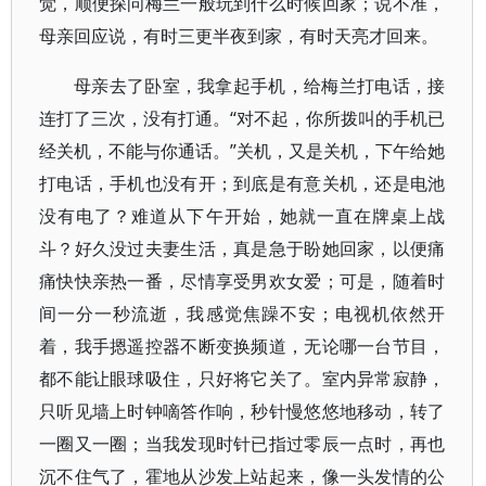
觉，顺便探问梅兰一般玩到什么时候回家；说不准，
母亲回应说，有时三更半夜到家，有时天亮才回来。
母亲去了卧室，我拿起手机，给梅兰打电话，接
连打了三次，没有打通。“对不起，你所拨叫的手机已
经关机，不能与你通话。”关机，又是关机，下午给她
打电话，手机也没有开；到底是有意关机，还是电池
没有电了？难道从下午开始，她就一直在牌桌上战
斗？好久没过夫妻生活，真是急于盼她回家，以便痛
痛快快亲热一番，尽情享受男欢女爱；可是，随着时
间一分一秒流逝，我感觉焦躁不安；电视机依然开
着，我手摁遥控器不断变换频道，无论哪一台节目，
都不能让眼球吸住，只好将它关了。室内异常寂静，
只听见墙上时钟嘀答作响，秒针慢悠悠地移动，转了
一圈又一圈；当我发现时针已指过零辰一点时，再也
沉不住气了，霍地从沙发上站起来，像一头发情的公