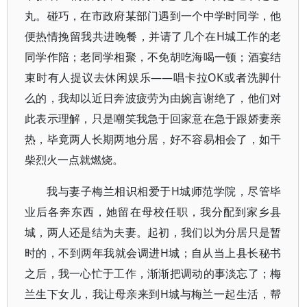
丸。碰巧，在市政府某部门遇到一个中学时同学，他
便热情挽留我共进晚餐，并请了几个在H城工作的老
同学作陪；老同学相聚，不免胡吃海喝一顿；酒宴结
束时有人提议去休闲娱乐——唱卡拉OK或者洗脚什
么的，我却以近日奔波疲劳为由婉言谢绝了，他们对
此表示理解，只是嘲笑我急于回家意在急于跟娇妻亲
热，毕竟两人长期两地分居，好不容易相会了，如干
柴烈火一点就燃烧。
我与妻子梅兰相识相爱于H城师范学院，尽管毕
业后各奔东西，她留在母校任职，我分配到家乡县
城，两人还是结为夫妻。起初，我们以为分居只是暂
时的，不到两年我就会调进H城；自从当上县长秘书
之后，我一心忙于工作，渐渐把调动的事淡忘了；梅
兰生下女儿，我让母亲来到H城与梅兰一起生活，帮