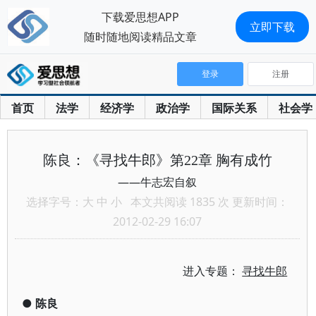
下载爱思想APP
立即下载
随时随地阅读精品文章
登录
注册
首页
法学
经济学
政治学
国际关系
社会学
陈良：《寻找牛郎》第22章 胸有成竹
——牛志宏自叙
选择字号：
大
中
小
本文共阅读 1835 次 更新时间：
2012-02-29 16:07
进入专题：
寻找牛郎
●
陈良