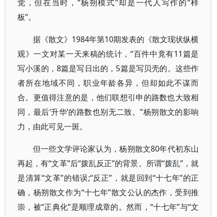
觉，但在当时，“杨朔模式”却是一代人写作的“样
板”。
据《散文》1984年第10期发表的《散文现状纵横
观》一文对某一天来稿的统计，“百件中竟有11篇是
写小溪的，8篇是写日出的，5篇是写贝壳的。这些作
者所在地域不同，职业年龄各异，但却如此不谋而
合。更值得注意的是，他们联想引申的路数也大致相
同，最后‘升华’的路数也别无二致。”杨朔散文的影响
力，由此可见一斑。
但一些文学评论家认为，杨朔散文80年代初东山
再起，有“文革”后“拨乱反正”的背景。所谓“拨乱”，就
是清算“文革”的错误;“反正”，就是回到“十七年”的正
确，杨朔散文作为“十七年”散文公认的杰作，受到推
崇，被“正典化”是顺理成章的。然而，“十七年”与“文