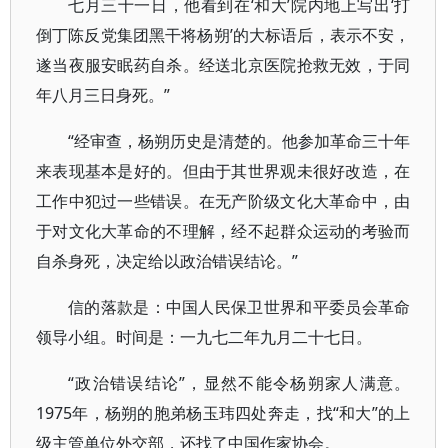
七月三十一日，他看到在‘和大’院内地上写出‘打
倒丁陈反党集团黑干将杨朔’的大标语后，表示不安，
遂当夜服安眠药自杀。经送北京医院抢救无效，于同
年八月三日身死。”
“经审查，杨朔历史是清楚的。他参加革命三十年
来表现基本是好的。但由于其世界观未很好改造，在
工作中犯过一些错误。在无产阶级文化大革命中，由
于对文化大革命的不理解，经不起群众运动的考验而
自杀身死，决定给以政治错误结论。”
信的落款是：中国人民保卫世界和平委员会革命
领导小组。时间是：一九七二年九月二十七日。
“政治错误结论”，显然不能令杨朔家人满意。
1975年，杨朔的胞弟杨玉玮四处奔走，找“和大”的上
级主管单位外交部，还找了中国作家协会。