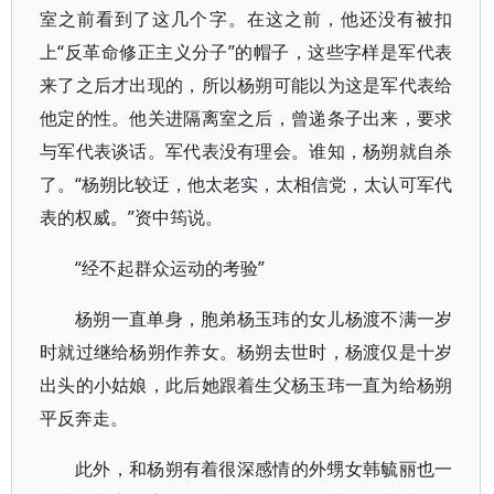
室之前看到了这几个字。在这之前，他还没有被扣
上“反革命修正主义分子”的帽子，这些字样是军代表
来了之后才出现的，所以杨朔可能以为这是军代表给
他定的性。他关进隔离室之后，曾递条子出来，要求
与军代表谈话。军代表没有理会。谁知，杨朔就自杀
了。“杨朔比较迂，他太老实，太相信党，太认可军代
表的权威。”资中筠说。
“经不起群众运动的考验”
杨朔一直单身，胞弟杨玉玮的女儿杨渡不满一岁
时就过继给杨朔作养女。杨朔去世时，杨渡仅是十岁
出头的小姑娘，此后她跟着生父杨玉玮一直为给杨朔
平反奔走。
此外，和杨朔有着很深感情的外甥女韩毓丽也一