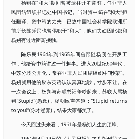
杨朔在“和大”期间曾被派往开罗常驻，任亚非人
民团结组织书记处中国书记。当时资中筠在“和大”担
任翻译。资中筠的丈夫、已故中国社会科学院欧洲所
前所长陈乐民也曾供职于“和大”，他们夫妇因此都和
杨朔有过近距离接触。
陈乐民1964年到1965年间曾跟随杨朔在开罗工
作，他给资中筠讲过一件趣事。进入20世纪60年代，
中苏分歧公开化，常在亚非人民团结组织中“吵架”。
杨朔就用他的胶东英语认认真真地吵，寸步不让。在
一次会议上，杨朔与苏联书记争吵起来，苏联人骂杨
朔“Stupid”(愚蠢)，杨朔应声答道：“Stupid returns
to you!”(你才愚蠢)，结果大家都笑了。
今天回过头来看，1961年是杨朔人生的顶峰。
1961年4月29日的《人民日报》第八版刊登了一