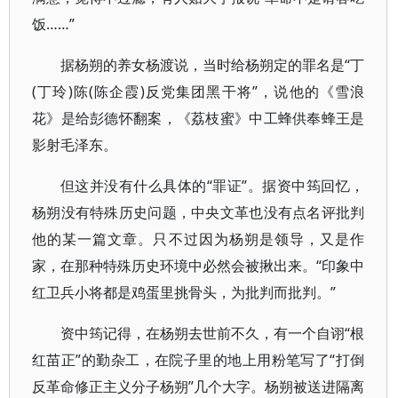
饭……”
据杨朔的养女杨渡说，当时给杨朔定的罪名是“丁
(丁玲)陈(陈企霞)反党集团黑干将”，说他的《雪浪
花》是给彭德怀翻案，《荔枝蜜》中工蜂供奉蜂王是
影射毛泽东。
但这并没有什么具体的“罪证”。据资中筠回忆，
杨朔没有特殊历史问题，中央文革也没有点名评批判
他的某一篇文章。只不过因为杨朔是领导，又是作
家，在那种特殊历史环境中必然会被揪出来。“印象中
红卫兵小将都是鸡蛋里挑骨头，为批判而批判。”
资中筠记得，在杨朔去世前不久，有一个自诩“根
红苗正”的勤杂工，在院子里的地上用粉笔写了“打倒
反革命修正主义分子杨朔”几个大字。杨朔被送进隔离