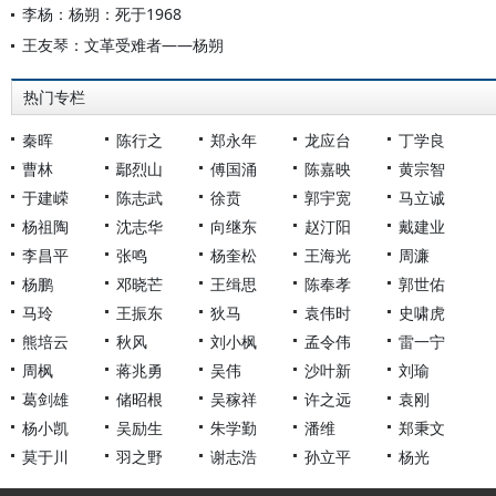
李杨：杨朔：死于1968
王友琴：文革受难者——杨朔
热门专栏
秦晖
陈行之
郑永年
龙应台
丁学良
曹林
鄢烈山
傅国涌
陈嘉映
黄宗智
于建嵘
陈志武
徐贲
郭宇宽
马立诚
杨祖陶
沈志华
向继东
赵汀阳
戴建业
李昌平
张鸣
杨奎松
王海光
周濂
杨鹏
邓晓芒
王缉思
陈奉孝
郭世佑
马玲
王振东
狄马
袁伟时
史啸虎
熊培云
秋风
刘小枫
孟令伟
雷一宁
周枫
蒋兆勇
吴伟
沙叶新
刘瑜
葛剑雄
储昭根
吴稼祥
许之远
袁刚
杨小凯
吴励生
朱学勤
潘维
郑秉文
莫于川
羽之野
谢志浩
孙立平
杨光