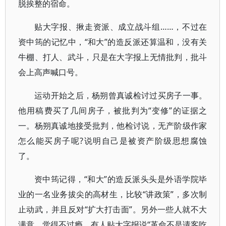
脱挨整的宿命。
贴大字报、揪走资派、成立战斗组……，不过在
资中筠的记忆中，“和大”的造反派还算温和，没有关
牛棚、打人、武斗，只是在大字报上无情批判，批斗
会上高声喊口号。
运动开始之后，杨朔曾真诚检讨过买房子一事。
他用稿费买了几间房子，被批判为“变修”的证据之
一。杨朔真诚地接受批判，他检讨说，无产阶级作家
怎么能买房子呢?说明自己是被资产阶级思想腐蚀
了。
资中筠记得，“和大”的造反派头头是外语学院毕
业的一名业务拔尖的高材生，比较“讲政策”，多次制
止动武，并且反对“扩大打击面”。另外一些人就不大
满意，觉得不过瘾，有人贴大字报说“革命不是请客吃