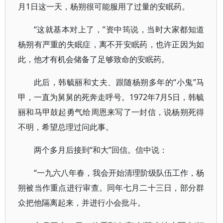
月1日这一天，杨朔很可能服用了过量的安眠药。
“这就基本对上了，”资中筠说，当时大家都知道
杨朔有严重的失眠症，离不开安眠药，也许正因为如
此，他才有机会储备了足够致命的安眠药。
此后，韩毓丽和丈夫、跟随杨朔多年的“小鬼”马
甲，一直为舅舅的死奔走呼号。1972年7月5日，韩毓
丽和马甲鼓起勇气给周恩来写了一封信，说杨朔死得
不明，希望总理过问此事。
两个多月后接到“和大”回信。信中说：
“一九六八年春，我会开始清理阶级队伍工作，杨
朔被当作重点进行审查。同年七月二十三日，部分群
众把他隔离起来，并进行小会批斗。