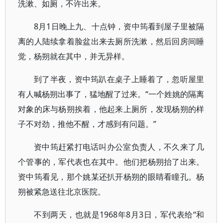
洗漱、如厕，不许出来。
8月1日晚上九、十点钟，资中筠看到屋子里被隔
离的人陆续拿着脸盆出来去厕所洗漱，然后回房间睡
觉，杨朔就在其中，并无异样。
到了半夜，资中筠趴在桌子上睡着了，忽听屋里
有人喊杨朔出事了，猛地醒了过来。“一个姓姚的隔离
对象的床与杨朔挨着，他起来上厕所，发现杨朔的样
子不对劲，推他不醒，才感到有问题。”
资中筠赶紧打电话叫办公室负责人，不久来了几
个管事的，军代表也在其中。他们把杨朔抬了出来。
资中筠看见，那个姚某还扒开杨朔的眼睛看瞳孔。杨
朔被紧急送往北京医院。
不到两天，也就是1968年8月3日，军代表给“和