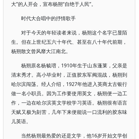
大”的人开会，宣布杨朔“自绝于人民”。
时代大合唱中的抒情歌手
对于今天的年轻读者来说，杨朔这个名字已显陌
生。但在上世纪五六十年代、甚至在八十年代前期，
杨朔散文曾风靡大江南北。
杨朔原名杨毓瑨，1910年生于山东蓬莱，父亲是
清末秀才。高小毕业时，正值胶东军阀混战，杨朔到
哈尔滨闯荡。经人介绍，1927年他进入英商太古银行
做一名小职员。因为工作要使用英文，杨朔便一边工
作，一边在哈尔滨英文学校学习英语。杨朔很有语言
天赋又极为刻苦，几年下来便能说一口流利的胶东味
儿英语。
当然杨朔最热爱的还是文学，他16岁开始文学创