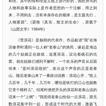
和理。其中的情和理是主观上设计好的，因此所写的
人物和故事实际上是作者思想的一个注解，用之则
来，不用则去，没有本身存在的规律，是主题先行，
人物紧跟”。(梁衡《真实，散文的生命》，原载于
《山西文学》1984年)
《雪浪花》是杨朔的代表作。作品叙述“我”在海
滨修养时遇到一位人称“老泰山”的渔民，缘起是海边
的几个姑娘正在嬉戏，追逐浪花，议论着礁石的坑
窝。就在姑娘们感到不解时，一个欢乐的声音从后面
传来：“是叫浪花咬的”，发出这个声音的正是老泰
山。随后老泰山来了一番政治说教：浪花心齐，“咬上
几百年，几千年，几万年，哪怕是铁打的江山也能教
它变个模样儿”。结尾时便把开头的浪花和老泰山说的
话来一个“上纲”：“我觉得老泰山恰似一点浪花，跟无
数浪花集中到一起，形成这个时代的大潮，激扬飞