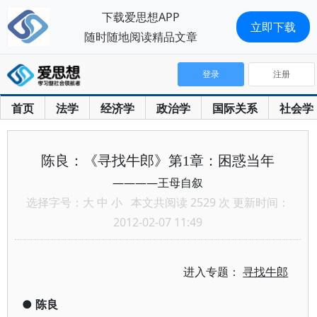
下载爱思想APP
立即下载
随时随地阅读精品文章
登录
注册
首页
法学
经济学
政治学
国际关系
社会学
陈良：《寻找牛郎》第1章：困惑当年
————王母自叙
选择字号：
大
中
小
本文共阅读 2529 次 更新时间：
2012-02-07 11:49
进入专题：
寻找牛郎
●
陈良