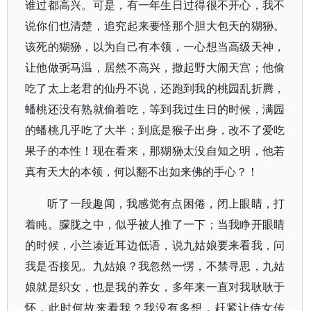
谁过都高兴。可是，有一年生日过得很不开心，我不
说你们也清楚，追究起来要怪那个胆大包天的猢狲。
该死的猢狲，以为自己有本领，一心想当高级天神，
让他做弼马温，居然不高兴，撒起野大闹天宫；他偷
吃了太上老君的仙丹不说，还跑到我的桃园乱折腾，
蟠桃还没有熟就偷着吃，等到我过生日的时候，满园
的蟠桃几乎吃了大半；到底是猴子出身，改不了爱吃
果子的本性！现在看来，那猢狲太没自知之明，他若
真有天大的本领，何以翻不出如来佛的手心？！
听了一段趣闻，我感觉有点困倦，闭上眼睛，打
着盹。朦胧之中，似乎被人推了一下；当我睁开眼睛
的时候，小兰凑近耳边低语，说九姑娘要来看我，问
我是否接见。九姑娘？我忽然一愣，不禁寻思，九姑
娘就是织女，也是我的养女，多年来一直对我耿耿于
怀，此时何故来看我？我没有多想，赶紧让侍女传