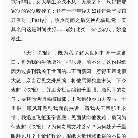
欲行非礼，女大学生坚决不从，无奈之下，只好把那
家伙的家伙咬掉了；还有一些年轻夫妇住进豪华宾馆
开派对（Party），热热闹闹之后交换配偶睡觉，美
其名曰这是时尚生活……诸如此类，杂七杂八，妙趣
横生。
《天宇快报》，既为我了解人世间打开一道窗
口，也为我的生活增添一些乐趣。前不久，这份报纸
因为过多刊载关于世间的非正面新闻，惹得玉帝龙颜
大怒，亲自召见文殊总编，将他骂得狗血淋头，下令
查封《快报》，并追究栏目编辑千里眼、顺风耳的责
任，要将他俩调离编辑部，下派到须弥山去养马。千
里眼、顺风耳跑到我面前哭诉，请我去玉帝那里求
情；我迅速飞抵玉帝宫殿，见面就向他发难，质问为
何查封《快报》？为何责骂文殊菩萨？为何处分千里
眼顺风耳？玉帝解释说，报纸大量刊载低俗的不良的