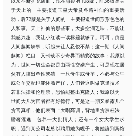
以来不断扩充版面，现在每期有108版，前36版是关
于天上的，主要报道玉皇大帝及各路神仙的重要活
动，后72版是关于人间的，主要报道世间形形色色的
人和事。天上神仙的那些事，大多空洞乏味，不能让
我感兴趣，我让小红读一读标题就够了。呵呵，倒是
人间趣闻轶事，听起来让人忍俊不禁；这一期《人间
趣闻》栏目，又刊载不少奇异而精彩的故事：我原以
为，世间一切生命都是由两性交媾产生，可是现在居
然有人搞出单性繁殖，一只母牛或母羊，不必与公牛
或公羊交配也能怀胎产仔，人们管这叫做克隆技术，
若非法律和伦理禁，恐怕能整出克隆人；我原以为，
世间大凡为官者都有好德行，可是这一期又暴露几个
贪官真相，他们表面上大唱高调，背地里贪赃枉法，
骄奢淫逸，包养一大批情人；还有一个女大学生求
职，遇到某公司老总以聘用她为幌子，将她骗到宾馆