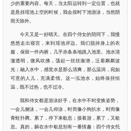
少的重要内容。每天，当太阳运转到一定位置，也就
是悬挂瑶池上空的时候，我会按时下池游泳，当然阴
雨天除外。
今天又是一好晴天。在四个侍女的陪同下，我慢
悠悠走出寝宫，来到瑶池岸边。我们脱掉身上的衣
服，保留一件内裤，几乎赤条条地跳入池里。池水清
澈透明，微风吹拂，荡起一丝丝潋滟，泛着粼粼波
光；融入水中，感觉水是那么清爽，那么温润，宛如
可意的人儿，充满柔情。这一泓池水，始终保持恒
温，既不过热，也不过冷。
我和侍女都是游泳好手，在水中不时变换姿势，
一会儿侧泳，一会儿仰泳，时而像小狗扒水，时而像
青蛙扑腾。累了，停下来歇息；接着游，累了，又歇
息。真的，躺在水中歇息别有一番情趣：四个侍女托