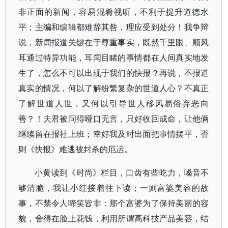
非正面的新闻，容易混肴视听，不利于提升道德水
平；主编和编辑都难辞其咎，理应受到处分！我争辩
说，新闻报道关键在于尊重事实，既然千里眼、顺风
耳通过特异功能，耳闻目睹的事情都在人间真实地发
生了，怎么不可以出现于我们的快报？再说，不报道
真实的情况，何以了解纷繁复杂的世道人心？不真正
了解世道人世，又何以引导世人移风易俗弃恶向
善？！夫君被问得哑口无言，只好收回成命，让他俩
继续留在报社上班；幸好我及时出面把事情摆平，否
则《快报》难逃被封杀的厄运。
小黄读到《时尚》栏目，口齿有些吃力，嗓音不
够清脆，我让小红接着往下读；一则富婆美容的故
事，不禁令人啼笑皆非：那个富婆为了保持美丽的容
貌，舍得在脸上花钱，利用所谓高科技产品美容，结