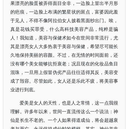
果漂亮的脸蛋被弄得面目全非，一边脸上冒出半月形
的疤痕，一边脸上布满的繁星状的斑点，富婆因此羞
于见人，不得不像阿拉伯女人披着黑面纱出门。唉，
真是花钱买罪受，什么高科技美容产品，纯粹是骗
人！我知道，美容与保健术如今在世间非常流行，尤
其是漂亮女人大多热衷于美容与保健，希望尽可能长
久地保持美丽的容颜。不过，在无情的时间面前，还
没有哪个美女能够抗拒衰老；况且现在的化妆品鱼目
混珠，一旦用上假冒伪劣产品往往适得其反，美容变
成了毁容。尽管如此，女人还是乐此不疲，将美容事
业进行到底。
爱美是女人的天性，也是人之常情，这一点我很
理解。许多年以来，世间一直流传这么一个说法：神
仙是长生不老的。一个人如果得道成仙，将会超越衰
老与死亡，永远保持成仙时的模样。其实，神仙并非