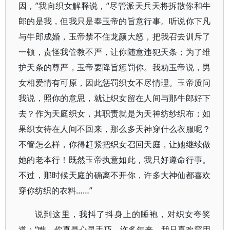
因，”我向织女解释说，“尽管派天兵天将拆散你和牛
郎的是我，但我只是奉玉帝的旨意行事。听说你下凡
与牛郎成婚，玉帝禁不住龙颜大怒，把我召去训斥了
一顿，责怪我管教不严，让你随意违犯天条；为了维
护天条的尊严，玉帝要降旨惩罚你。我劝玉帝说，男
女相爱情有可原，因此惩罚织女不尽情理。玉帝质问
我说，照你的意思，就让织女留在人间与那牛郎好下
去？作为天庭织女，其职责就是为天神纺纱织布；如
果织女待在人间不回来，那么多天神穿什么衣服呢？
不管怎么样，你得赶紧把织女召回天庭，让她继续做
她的老本行！既然玉帝执意如此，我只好遵命行事。
不过，那时候天庭的确离不开你，许多大神仙都喜欢
穿你纺织的衣料……”
说到这里，我抖了抖身上的睡袍，对织女夸奖
道：“瞧，你真是心灵手巧，许多年来，我只喜欢穿用