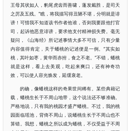
王母其状如人，豹尾虎齿而善啸，蓬发戴胜，是司天
之厉及五残。”瞧，将我描写得丑陋不堪，分明就是诽
谤！可惜我不知道该书作者他谁，否则我要跟他打官
司，起诉他恶意诽谤，要求他支付精神损失费。毫无
疑问，《山海经》所记述事情大多不可信，只有少量
内容值得肯定，关于蟠桃的记述便是一例。“其实如
桃，其叶如枣，黄华而赤拊，食之不老。”不错，蟠桃
就是这样，看上去美观，吃起来爽口，还有神奇功
效，可以使人容光焕发，延缓衰老。
的确，像蟠桃这样的奇果世间稀有。某些典籍记
载，蟠桃生长于不周山地带，这个说法还不够准确。
严格地说，只有我的桃园才盛产蟠桃。不过，我的桃
园面临瑶池，背倚不周山，说蟠桃生长于不周山也不
算错。我想，蟠桃之所以成为蟠桃，不仅受益于不周