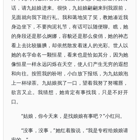
话，请九姑娘进来。很快，九姑娘翩翩来到我跟前，
见面就向我下跪行礼。我和蔼地笑了笑，教她凑近我
身边坐下，不要拘泥礼节，有话可以随便聊。瞧，她
的身段还是那么婀娜，容貌还是那么俊俏，她的神态
看上去比较腼腆，却依然散发着迷人的光彩。世人以
她的名字命名一颗恒星，看来也是恰如其分，因为她
像恒星一样永远闪烁在天空，使人们产生无穷的遐想
和向往。按照我的吩咐，小白放下报纸，为九姑娘泡
上一杯绿茶。九姑娘抿了一口，望着我努了努嘴唇，
欲言又止。我猜想，她肯定有事找我，只是不好开
口。
“姑娘，你今天来，是找娘娘有事吧？”小红问。
“没事，没事，”她红着脸说，“我是专程给娘娘请
安的。”