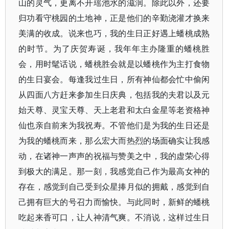
山的灵气，更离不开瑶池水的滋润。除此以外，还要
归功看守桃园的土地神，正是他们的辛勤浇灌才换来
美满的收成。说来也巧，我的生日正好遇上蟠桃成熟
的时节。为了庆贺寿诞，我年年主办隆重的蟠桃胜
会，用时髦话说，蟠桃胜会就是以蟠桃作为主打食物
的生日宴会。每逢我过生日，所有神仙都会忙中偷闲
从四面八方赶来参加生日庆典，包括我的夫君以及元
始天尊、灵宝天尊、天上老君和太白金星等老资格神
仙也亲自前来为我祝寿。不管他们是为我的生日还是
为我的蟠桃而来，那么宏大而热烈的场面确实让我感
动，在诸神一声声的祝福与赞美之中，我的虚荣心得
到极大的满足。那一刻，我感觉自己作为最高女神的
存在，感觉到自己受到众星捧月似的拥戴，感觉到自
己拥有巨大的号召力而愉快。与此同时，新鲜的蟠桃
吃起来香可口，让人神清气爽。不消说，这样过生日