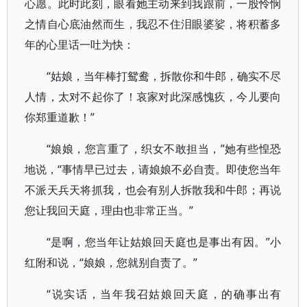
心愿。此时此刻，眼看她主动来到我跟前，一股怜悯
之情自心底油然而生，我忍不住泪眼婆娑，将积蓄多
年的心里话一吐为快：
“姑娘，当年棒打鸳鸯，拆散你和牛郎，确实不尽
人情，太对不起你了！哀家对此深感愧疚，今儿要向
你郑重道歉！”
“娘娘，您言重了，织女不敢担当，”她有些惶恐
地说，“事情早已过去，请娘娘不必自责。即使您当年
不派天兵天将抓我，也会有别人拆散我和牛郎；再说
您让我回天庭，理由也非常正当。”
“是啊，您当年让姑娘回天庭也是事出有因。”小
红附和说，“娘娘，您就别自责了。”
“说实话，当年我召姑娘回天庭，的确事出有