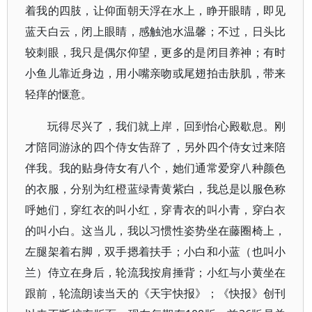
着我的四肢，让仰面朝天浮在水上，睁开眼睛，即见
蓝天白云，闭上眼睛，感触池水温馨；不过，日头比
较刺眼，我只是偶尔仰望，更多的是闭目养神；有时
小鱼儿靠近身边，用小嘴亲吻或尾翅拍击肤肌，带来
轻痒的惬意。
玩得尽兴了，我们就上岸，回到怡心殿歇息。刚
才陪同游泳的四个侍女告辞了，另外四个侍女过来陪
伴我。我的贴身侍女有八个，她们通常爱穿八种颜色
的衣服，分别为红橙蓝绿青黄紫白，我总是以服色称
呼她们，穿红衣的叫小红，穿青衣的叫小青，穿白衣
的叫小白。这当儿，我以习惯性姿势坐在藤圈椅上，
左腿架着右脚，双手摁着扶手；小白和小蓝（也叫小
兰）侍立在身后，轮流我按肩捶背；小红与小黄坐在
跟前，轮流朗读当天的《天宇快报》；《快报》创刊