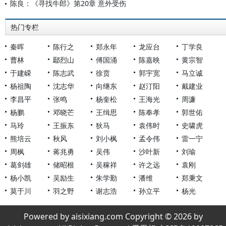
陈良：《寻找牛郎》第20章 意外受伤
热门专栏
秦晖
陈行之
郑永年
龙应台
丁学良
曹林
鄢烈山
傅国涌
陈嘉映
黄宗智
于建嵘
陈志武
徐贲
郭宇宽
马立诚
杨祖陶
沈志华
向继东
赵汀阳
戴建业
李昌平
张鸣
杨奎松
王海光
周濂
杨鹏
邓晓芒
王缉思
陈奉孝
郭世佑
马玲
王振东
狄马
袁伟时
史啸虎
熊培云
秋风
刘小枫
孟令伟
雷一宁
周枫
蒋兆勇
吴伟
沙叶新
刘瑜
葛剑雄
储昭根
吴稼祥
许之远
袁刚
杨小凯
吴励生
朱学勤
潘维
郑秉文
莫于川
羽之野
谢志浩
孙立平
杨光
Powered by aisixiang.com Copyright © 2026 by