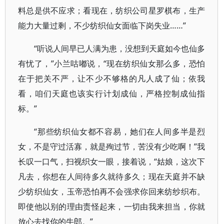
料总是供不应求；看现在，纺织公司星罗棋布，生产
能力大量过剩，不少纺织仙女面临下岗失业……”
“听说人间早已人满为患，没想到天庭如今也仙多
有忧了，”小兰咕嘟说，“现在纺织仙女那么多，恐怕
在于把关不严，让不少不够格的凡人成了仙；依我
看，咱们天庭也该实行计划成仙，严格控制成仙指
标。”
“那些纺织仙女都不容易，她们在人间多半是烈
女，不是守过活寡，就是殉过节，苦没有少吃啊！”我
长叹一口气，扫视织女一眼，接着说，“姑娘，这次下
凡去，你想在人间待多久就待多久；现在天庭并不缺
少纺织仙女，玉帝恐怕再不会强求你回来纺纱织布。
即使他以别的理由责怪起来，一切由我来担当，你就
放心去找你的牛郎。”