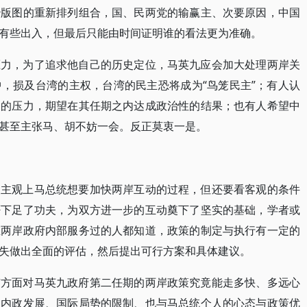
治版图的重新排列组合，国、民两党的输赢主、次要原因，中国
有些出入，但最后只能由时间证明谁的看法更为准确。
压力，为了追求他自己的历史定位，马英九应会加大处理两岸关
，损及台湾的主权，台湾的民主恐将成为“鸟笼民主”；有人认
大的压力，期望在其任期之内达成政治性的结果；也有人希望中
甚至主张马、胡不妨一会。反正莫衷一是。
使主观上马总统想要加快两岸互动的过程，但还要看客观的条件
否下足了功夫，为双方进一步的互动奠下了坚实的基础，学者或
在两岸政府内部服务过的人都知道，政策的制定与执行有一定的
失做出全面的评估，然后提出可行方案和具体建议。
京方面对马英九政府第二任期的两岸政策究竟能走多快、多远心
的内政发展、国际局势的限制、也与马总统个人的心态与政策优