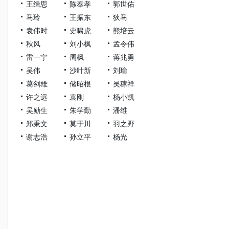
王缉思
陈奉孝
郭世佑
马玲
王振东
狄马
袁伟时
史啸虎
熊培云
秋风
刘小枫
孟令伟
雷一宁
周枫
蒋兆勇
吴伟
沙叶新
刘瑜
葛剑雄
储昭根
吴稼祥
许之远
袁刚
杨小凯
吴励生
朱学勤
潘维
郑秉文
莫于川
羽之野
谢志浩
孙立平
杨光