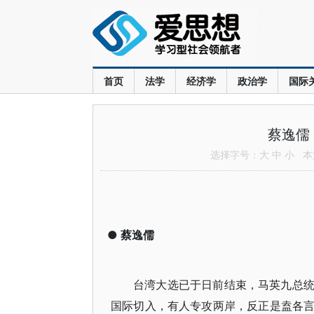
首页
法学
经济学
政治学
国际
蔡逸儒
选择字号：
大
中
小
本文
●
蔡逸儒
台湾大选已于日前结束，马英九总
国际切入，有人专攻两岸，反正是盍各