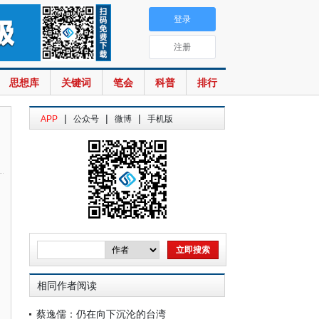
登录
注册
思想库
关键词
笔会
科普
排行
|
|
|
APP
公众号
微博
手机版
相同作者阅读
蔡逸儒：仍在向下沉沦的台湾