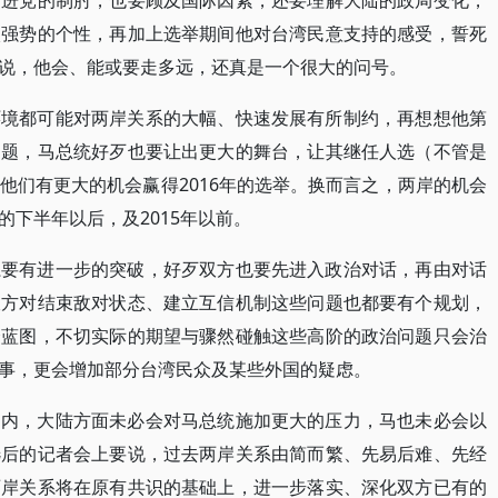
民进党的制肘，也要顾及国际因素，还要理解大陆的政局变化，
太强势的个性，再加上选举期间他对台湾民意支持的感受，誓死
说，他会、能或要走多远，还真是一个很大的问号。
环境都可能对两岸关系的大幅、快速发展有所制约，再想想他第
问题，马总统好歹也要让出更大的舞台，让其继任人选（不管是
他们有更大的机会赢得2016年的选举。换而言之，两岸的机会
下半年以后，及2015年以前。
系要有进一步的突破，好歹双方也要先进入政治对话，再由对话
双方对结束敌对状态、建立互信机制这些问题也都要有个规划，
个蓝图，不切实际的期望与骤然碰触这些高阶的政治问题只会治
事，更会增加部分台湾民众及某些外国的疑虑。
期内，大陆方面未必会对马总统施加更大的压力，马也未必会以
选后的记者会上要说，过去两岸关系由简而繁、先易后难、先经
两岸关系将在原有共识的基础上，进一步落实、深化双方已有的