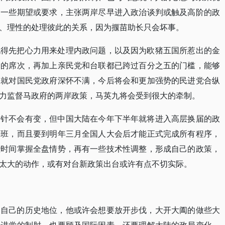
出一些期望或要求，主张两岸尽早进入政治谈判或触及高阶的政
、理性的处理彼此的关系，因为揠苗助长只会坏事。
九得先把心力用来处理内政问题，以及因为欧猪五国所惹出的金
多的席次，再加上亲民党和台联都已跨过百分之五的门槛，能够
来就对国民党政府深怀不满，今后将会和更加强势的民进党合纵
力监督马政府的两岸政策，马英九将会受到很大的牵制。
方针不会有变，但中国大陆在今年下半年就将进入高层换届的政
接班，而且要到明年三月全国人大会后才能正式完成所有程序，
些时间掌握全盘情势，再有一些技术性调整，形成自己的政策，
太大的动作，或有对台新政策出台或许有点不切实际。
了自己的历史地位，他或许会想要放开步伐，大开大阖的做些大