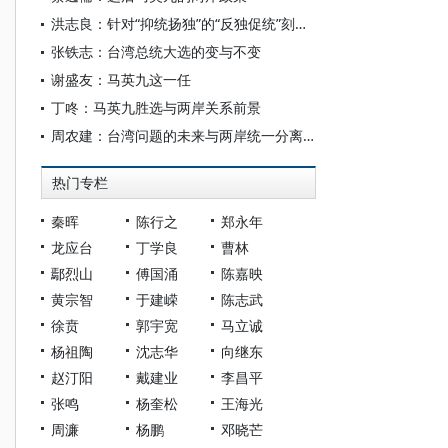
洪志良：针对“抑统扬独”的“反独促统”刻不容缓
张铁志：台湾总统大选的变与不变
谢盛友：马英九这一任
丁咚：马英九胜选与两岸关系前景
周农建：台湾问题的未来与两岸统一分离的十种可能
热门专栏
秦晖
陈行之
郑永年
龙应台
丁学良
曹林
鄢烈山
傅国涌
陈嘉映
黄宗智
于建嵘
陈志武
徐贲
郭宇宽
马立诚
杨祖陶
沈志华
向继东
赵汀阳
戴建业
李昌平
张鸣
杨奎松
王海光
周濂
杨鹏
邓晓芒