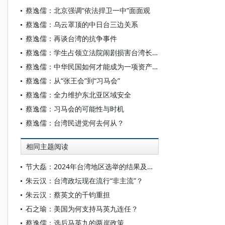
蔡逸儒：北京强调“依法捍卫一中”面面观
蔡逸儒：乌云罩顶的中日台三边关系
蔡逸儒：再谈台湾的抗争事件
蔡逸儒：学生占领立法院闹剧损害台湾长远利益
蔡逸儒：中华民国如何才能成为一项资产？
蔡逸儒：从“张王会”到“习马会”
蔡逸儒：全力维护东北亚区域安全
蔡逸儒：习马会的可能性与时机
蔡逸儒：台湾民进党何去何从？
相同主题阅读
节大磊：2024年台湾地区选举的结果及其影响
朱云汉：台湾政坛现在流行“非主流”？
朱云汉：蔡英文的千钧重担
石之瑜：美国为何支持马英九连任？
蔡逸儒：选后马英九的两岸政策