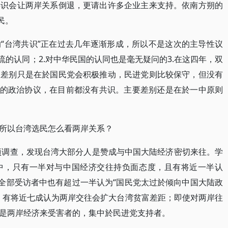
共识会让两岸关系倒退，更请出许多企业主来支持。依南方朔的
民。
“台湾共识”正在过去几年逐渐形成，所以不是这次的主导性议
流的认同；2.对中华民国的认同也是毫无疑问的3.在这四年，双
，差别只是在於国民党会积极推动，民进党则比较保守，但没有
步的政治协议，在目前都没有共识。主要差别还是在於一中原则
所以台湾选民怎么看两岸关系？
一项调查，发现台湾大部分人是赞成与中国大陆经济密切来往。学
中，只有一半对与中国经济交往持负面态度，且有将近一半认
但全部受访者中也有超过一半认为“国民党太过於倾向中国大陆政
，有将近七成认为两岸交往会扩大台湾贫富差距；即使对两岸往
是两岸经济来受害者的，集中於民进党支持者。