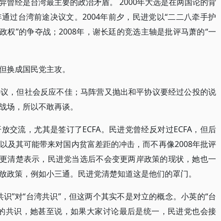
曾经是台湾最主要的政治矛盾。 2000年大选是在两国论的背
通过台湾前途决议文。2004年前夕，民进党以“二二八牵手护
政权”的争夺战；2008年，谢长廷的竞选主轴是批评马萧的“一
但换成国民党主攻。
协议，但社会反应不佳；马阵营又抛出和平协议要经过公投的说
战场，所以不敢再谈。
交流，尤其是签订了ECFA。民进党曾经反对过ECFA，但后
以及其可能带来对国内贫富差距的冲击，而不再像2008年批评
英更清楚表示，民进党当选后不会变更两岸政策的现状，她也一
放政策，例如小三通。民进党清楚知道这是他们的罩门。
识”对“台湾共识”，但这两个其实不是对立的概念。小英的“台
间的共识，她甚至说，如果大家讨论最后是统一，民进党也会接