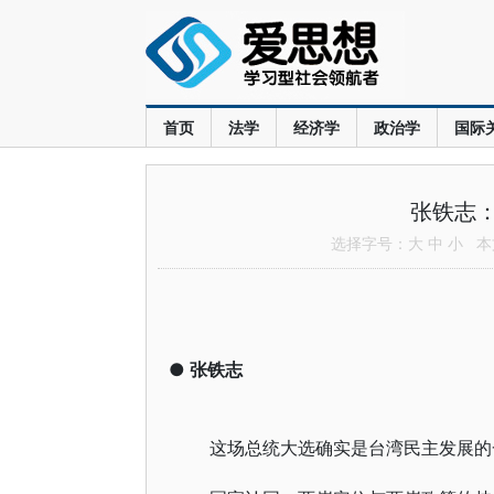
首页
法学
经济学
政治学
国际
张铁志
选择字号：
大
中
小
本文
●
张铁志
这场总统大选确实是台湾民主发展的