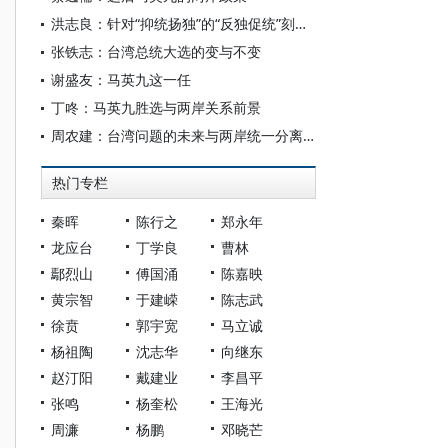
洪志良：针对“抑统扬独”的“反独促统”刻不容缓
张铁志：台湾总统大选的变与不变
谢盛友：马英九这一任
丁咚：马英九胜选与两岸关系前景
周农建：台湾问题的未来与两岸统一分离的十种可能
热门专栏
秦晖
陈行之
郑永年
龙应台
丁学良
曹林
鄢烈山
傅国涌
陈嘉映
黄宗智
于建嵘
陈志武
徐贲
郭宇宽
马立诚
杨祖陶
沈志华
向继东
赵汀阳
戴建业
李昌平
张鸣
杨奎松
王海光
周濂
杨鹏
邓晓芒