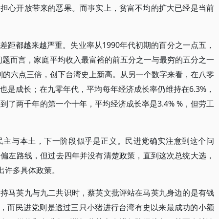
又担心开放带来的恶果。而事实上，贫富不均的扩大已经是当前
差距都越来越严重。失业率从1990年代初期的百分之一点五，
均的问题而言，家庭平均收入最富裕的前五分之一与最穷的五分之一
增加到的六点三倍，创下台湾史上新高。从另一个数字来看，在八零
也是成长；在九零年代，平均每年经济成长率仍维持在6.3%，
；到了两千年的第一个十年，平均经济成长率是3.4% %，但劳工
民主与本土，下一阶段似乎是正义。民进党确实注意到这个问
间偏左路线，但过去四年并没有清楚政策，直到这次总统大选，
出许多具体政策。
支持马英九与九二共识时，蔡英文批评站在马英九身边的是有钱
），而民进党则是透过三只小猪进行台湾有史以来最成功的小额