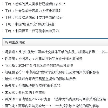
丁咚：朝鲜的反人类暴行还能猖狂多久？
丁咚：社会暴虐语言暴力为何难消除?
丁咚：印度取消国家计委对中国的启示
丁咚：中国“脸色外交”和政策转变
丁咚：中国捍卫主权可能拿南海开刀
相同主题阅读
冯晨曦：反“独”促统中两岸社交媒体互动的实践、机理与启示——以网红“馆长”、《没出息》及小红书为例
许清茂：协同发力：构建两岸数字文化传播的新图景
节大磊：2024年台湾地区选举的结果及其影响
胡晓鹏 苏宁：中美经济“脱钩”的政策解析以及对两岸关系的影响
锺焰：大陆对台开启贸易壁垒调查的影响与启示
朱云汉：台湾政坛现在流行“非主流”？
朱云汉：蔡英文的千钧重担
钟厚涛：台湾地区2022年“九合一”选举对岛内政局
田飞龙：两岸内外与完全统一：二十大报告涉台论述的理论解读