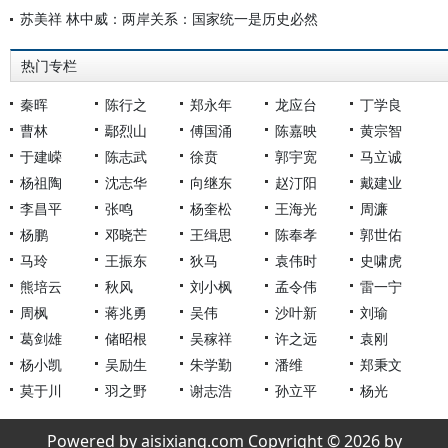
苏美祥 林中威：两岸关系：国家统一是历史必然
热门专栏
秦晖
陈行之
郑永年
龙应台
丁学良
曹林
鄢烈山
傅国涌
陈嘉映
黄宗智
于建嵘
陈志武
徐贲
郭宇宽
马立诚
杨祖陶
沈志华
向继东
赵汀阳
戴建业
李昌平
张鸣
杨奎松
王海光
周濂
杨鹏
邓晓芒
王缉思
陈奉孝
郭世佑
马玲
王振东
狄马
袁伟时
史啸虎
熊培云
秋风
刘小枫
孟令伟
雷一宁
周枫
蒋兆勇
吴伟
沙叶新
刘瑜
葛剑雄
储昭根
吴稼祥
许之远
袁刚
杨小凯
吴励生
朱学勤
潘维
郑秉文
莫于川
羽之野
谢志浩
孙立平
杨光
Powered by aisixiang.com Copyright © 2026 by