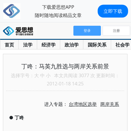
下载爱思想APP
立即下载
随时随地阅读精品文章
登录
注册
首页
法学
经济学
政治学
国际关系
社会学
丁咚：马英九胜选与两岸关系前景
选择字号：
大
中
小
本文共阅读 3077 次 更新时间：
2012-01-18 14:25
进入专题：
台湾地区选举
两岸关系
●
丁咚