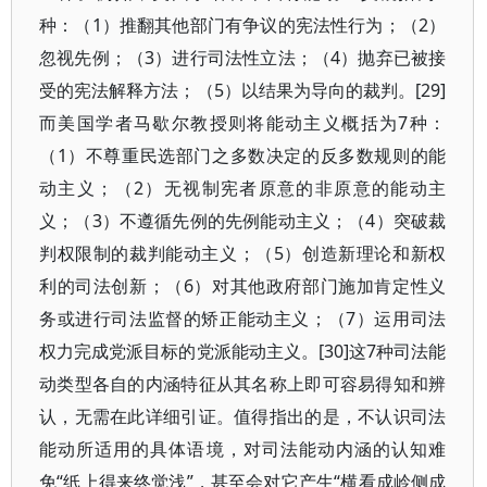
种：（1）推翻其他部门有争议的宪法性行为；（2）
忽视先例；（3）进行司法性立法；（4）抛弃已被接
受的宪法解释方法；（5）以结果为导向的裁判。[29]
而美国学者马歇尔教授则将能动主义概括为7种：
（1）不尊重民选部门之多数决定的反多数规则的能
动主义；（2）无视制宪者原意的非原意的能动主
义；（3）不遵循先例的先例能动主义；（4）突破裁
判权限制的裁判能动主义；（5）创造新理论和新权
利的司法创新；（6）对其他政府部门施加肯定性义
务或进行司法监督的矫正能动主义；（7）运用司法
权力完成党派目标的党派能动主义。[30]这7种司法能
动类型各自的内涵特征从其名称上即可容易得知和辨
认，无需在此详细引证。值得指出的是，不认识司法
能动所适用的具体语境，对司法能动内涵的认知难
免“纸上得来终觉浅”，甚至会对它产生“横看成岭侧成