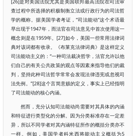
[26]是对美国法院尤其是美国联邦最高法院在司法审
查过程中所选择的积极制衡立法或行政行为的司法哲
学的概称。据美国学者考证，“司法能动”这个术语最
早出现于1947年，而法官在司法意见中首次使用这一
概念则是在1959年。[27]如今，美国一些常用法律词
典对该词都有收录。《布莱克法律词典》是这样定义
司法能动主义的：“一种司法裁决哲学，法官允许以他
们自己的有关公共政策的观点等因素来指导他们的裁
判，坚持此种司法哲学常常会发现法律违宪或忽视司
法先例。”[28]这个言简意赅的定义，事实上已经指明
了司法能动的核心内涵。
然而，充分认知司法能动尚需要对其具体的内涵
和特征进行类型化的分解。因为分类标准存在一定差
异，所以不同学者对其内涵特征所作的概括分类亦不
一样。例如，美国学者科米西将能动主义概括为5