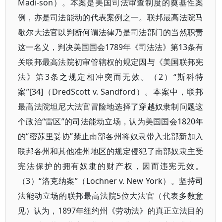
Madi-son）。本案是美国司法审查制度的奠基性案
例，亦是司法能动的代表案例之一。联邦最高法院马
歇尔大法官以判断何谓法律乃是司法部门的当然职责
这一名义，判决美国国会1789年《司法法》第13条有
关联邦最高法院初审管辖权的规定因与《美国联邦宪
法》第3条之规定相冲突而无效。（2）“斯科特
案”[34]（DredScott v. Sandford）。本案中，联邦
最高法院坦尼大法官冒险地选择了穿越奴隶制问题这
个政治“雷区”的司法能动立场，认为美国国会1820年
的“密苏里妥协”禁止南部各州将奴隶带入北部新加入
联邦各州和其他准州地区的规定侵犯了南部奴隶主受
宪法保护的拥有奴隶的财产权，因而违宪无效。
（3）“洛克纳案”（Lochner v. New York）。坚持司
法能动立场的联邦最高法院5位大法官（代表多数意
见）认为，1897年纽约州《劳动法》的真正立法目的