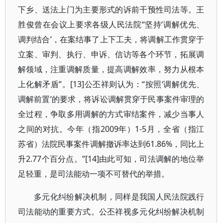
下乡、送法上门为主要形式的诉前干预性司法等。王
胜俊曾在会议上要求各级人民法院“坚持‘调解优先、
调判结合’，在案结事了上下工夫，将调解工作贯穿于
立案、审判、执行、申诉、信访等各个环节，拓展调
解领域，注重调解质量，提高调解效率，努力从根本
上化解矛盾”。[13]公丕祥则认为：“按照‘调解优先、
调解前置’的要求，将诉讼调解贯穿于民事案件审理的
全过程，争取多用调解的方式审结案件，减少当事人
之间的对抗。今年（指2009年）1-5月，全省（指江
苏省）法院民事案件调解撤诉率达到61.86%，同比上
升2.77个百分点。”[14]由此可知，司法调解的地位举
足轻重，是司法能动一项不可替代的举措。
多元化纠纷解决机制，同样是我国人民法院践行
司法能动的重要方式。公丕祥视多元化纠纷解决机制