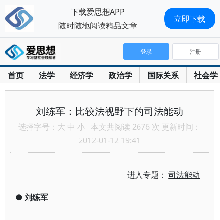
下载爱思想APP
立即下载
随时随地阅读精品文章
登录
注册
首页
法学
经济学
政治学
国际关系
社会学
刘练军：比较法视野下的司法能动
选择字号：
大
中
小
本文共阅读 2676 次 更新时间：
2012-01-12 19:41
进入专题：
司法能动
●
刘练军