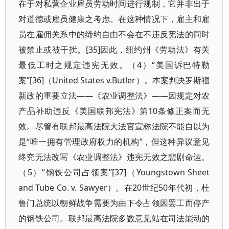
在于对私营企业雇员劳动时间进行规制，它并非出于
对道德或雇员健康之考虑。在这种情况下，雇主和雇
员在雇佣关系中的缔约自由不会在不违反宪法的同时
被禁止或被干扰。[35]因此，纽约州《劳动法》有关
最低工时之规定违宪无效。（4）“美国诉巴特勒
案”[36]（United States v.Butler）。本案判决罗斯福
新政的重要立法——《农业调整法》——因规定对农
产品补助违反《美国联邦宪法》第10条修正案而无
效。尽管有联邦最高法院大法官宣称法院不能自以为
是“唯一拥有管理政府权力的机构”，但这种异议意见
终究无法改写《农业调整法》违宪无效之悲剧命运。
（5）“钢铁公司占领案”[37]（Youngstown Sheet
and Tube Co. v. Sawyer）。在20世纪50年代初，杜
鲁门总统以朝鲜战争需要为由下令占领因罢工而停产
的钢铁公司。联邦最高法院多数意见站在司法能动的