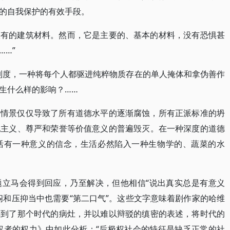
的自我保护的有效手段。
仅有的建筑材料。然而，它是主要的、基本的材料，没有恐惧甚
…”
制度，一种将每个人都驱进纯粹物质存在的单人掩体和拿伪善作
生什么样的影响？……
种情景仅仅导致了所有道德水平的逐渐腐蚀，所有正派标准的坍
他主义、尊严和荣誉等价值意义的普遍毁灭。在一种深度的道德
活有一种意义的信念，生活必然陷入一种生物学的、蔬菜的水
题立马会得到回应，乃至解决，但他相信“说出真实总是有意义
闷和压抑当中也需要“第二口气”。这些文字意味着剧作家的哈维
摸到了那个时代的病灶，并以难以辩驳的缜密的表述，将时代的
无权者的权力》中如此分析：“后极权社会的特征是缺乏正常的社