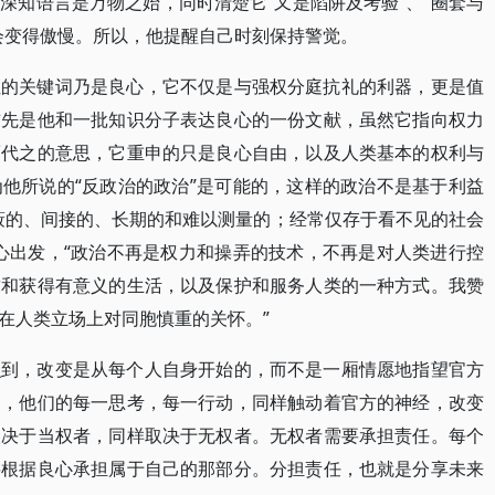
深知语言是万物之始，同时清楚它“又是陷阱及考验”、“圈套与
会变得傲慢。所以，他提醒自己时刻保持警觉。
位的关键词乃是良心，它不仅是与强权分庭抗礼的利器，更是值
首先是他和一批知识分子表达良心的一份文献，虽然它指向权力
而代之的意思，它重申的只是良心自由，以及人类基本的权利与
他所说的“反政治的政治”是可能的，这样的政治不是基于利益
蔽的、间接的、长期的和难以测量的；经常仅存于看不见的社会
心出发，“政治不再是权力和操弄的技术，不再是对人类进行控
求和获得有意义的生活，以及保护和服务人类的一种方式。我赞
在人类立场上对同胞慎重的关怀。”
识到，改变是从每个人自身开始的，而不是一厢情愿地指望官方
中，他们的每一思考，每一行动，同样触动着官方的神经，改变
取决于当权者，同样取决于无权者。无权者需要承担责任。每个
要根据良心承担属于自己的那部分。分担责任，也就是分享未来