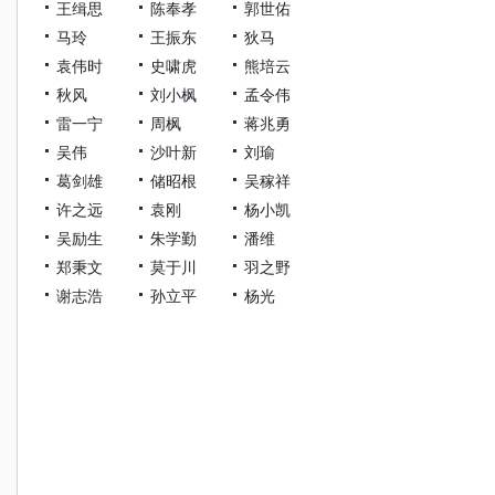
王缉思
陈奉孝
郭世佑
马玲
王振东
狄马
袁伟时
史啸虎
熊培云
秋风
刘小枫
孟令伟
雷一宁
周枫
蒋兆勇
吴伟
沙叶新
刘瑜
葛剑雄
储昭根
吴稼祥
许之远
袁刚
杨小凯
吴励生
朱学勤
潘维
郑秉文
莫于川
羽之野
谢志浩
孙立平
杨光