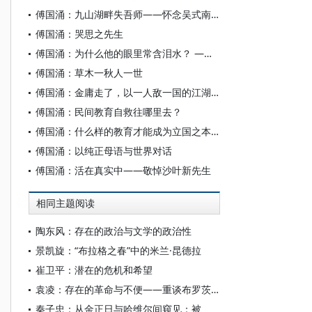
傅国涌：九山湖畔失吾师——怀念吴式南先生
傅国涌：哭思之先生
傅国涌：为什么他的眼里常含泪水？ ——追念钟沛璋先生
傅国涌：草木一秋人一世
傅国涌：金庸走了，以一人敌一国的江湖还在吗？
傅国涌：民间教育自救往哪里去？
傅国涌：什么样的教育才能成为立国之本？
傅国涌：以纯正母语与世界对话
傅国涌：活在真实中——敬悼沙叶新先生
相同主题阅读
陶东风：存在的政治与文学的政治性
景凯旋：“布拉格之春”中的米兰·昆德拉
崔卫平：潜在的危机和希望
袁凌：存在的革命与不便——重谈布罗茨基和哈维尔的争论
秦子忠：从金正日与哈维尔间窥见：被