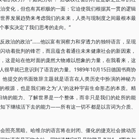
政治变化，但也有其积极的一面：它迫使我们根据其一贯的逻辑
的世界发展趋势来考虑我们的未来，人类与现制度之间最根本最
个事实决定了我们思考的走向。”
、“反政治的政治”……他以富有洞察力和穿透力的独特语言，呈现
句闪动着批判的锋芒，而且蕴含着通往未来健康社会的新因素，
量，这是站在他对面的庞然大物难以想象的力量，在我看来，这
很早就已意识到了语言的力量。1989年10月15日德国书商协
，他提交的书面致辞主题就是语言在人类历史中扮演的神秘力
的根源，也是我们称之为‘人’的这种宇宙生命形态的本质。精
归纳的能力、了解世界是一个整体，而非只是我们的处所的能
认知下继续活下去的能力——所有这一切不都是以言词为介质、
就会照亮黑暗。哈维尔的语言将在封闭、僵化的捷克社会掀动历