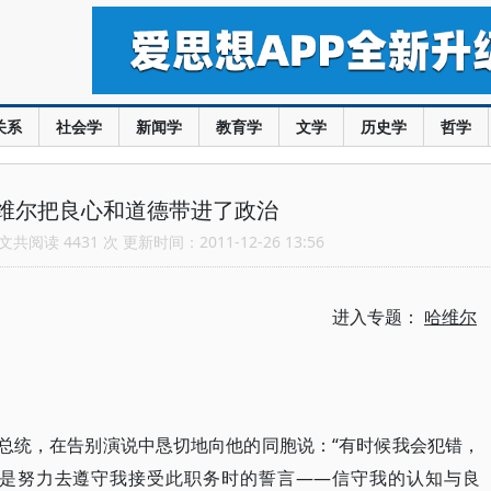
关系
社会学
新闻学
教育学
文学
历史学
哲学
维尔把良心和道德带进了政治
共阅读 4431 次 更新时间：2011-12-26 13:56
进入专题：
哈维尔
国总统，在告别演说中恳切地向他的同胞说：“有时候我会犯错，
是努力去遵守我接受此职务时的誓言——信守我的认知与良