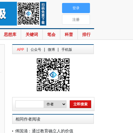
登录
注册
思想库
关键词
笔会
科普
排行
|
|
|
APP
公众号
微博
手机版
相同作者阅读
傅国涌：通过教育确立人的价值