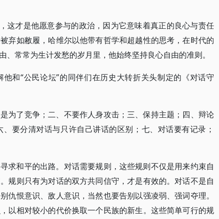
”，这才是他愿意参与的政治，因为它意味着真正的良心与责任
经被弃如敝履，哈维尔以他带有哲学和超越性的思考，在时代的
由、常常为生计发愁的岁月里，他始终坚持良心自由的准则。
解他和“公民论坛”的同伴们在历史大转折关头制定的《对话守
不是为了竞争；二、不要作人身攻击；三、保持主题；四、辩论
六、要分清对话与只许自己讲话的区别；七、对话要有记录；
，寻求和平的出路。对话需要规则，这些规则不仅是用来约束自
守。规则只有为对话的双方共同信守，才是有效的。对话不是自
告别仇恨意识、敌人意识，当然也要告别以强凌弱、强词夺理。
识，以相对较小的代价换取一个民族的新生。这些简单可行的规