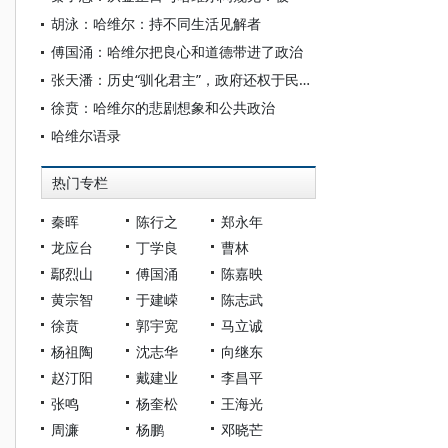
胡泳：哈维尔：持不同生活见解者
傅国涌：哈维尔把良心和道德带进了政治
张天潘：历史“驯化君主”，政府还权于民——金正日与哈维尔
徐贲：哈维尔的悲剧想象和公共政治
哈维尔语录
热门专栏
秦晖
陈行之
郑永年
龙应台
丁学良
曹林
鄢烈山
傅国涌
陈嘉映
黄宗智
于建嵘
陈志武
徐贲
郭宇宽
马立诚
杨祖陶
沈志华
向继东
赵汀阳
戴建业
李昌平
张鸣
杨奎松
王海光
周濂
杨鹏
邓晓芒