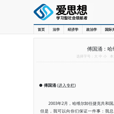
首页
法学
经济学
政治学
国际
傅国涌：哈
选择字号：
大
中
小
本文
●
傅国涌
(
进入专栏
)
2003年2月，哈维尔卸任捷克共和
但是，我可以向你们保证一件事：我总