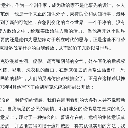
个意外，作为一个剧作家，成为政治家不是他事先的设计。在人
的范例，他是一个真正的知识分子，秉持良心和认知行事，最终
看到了新的可能性，在急剧变化的当今世界，一个干净的、没有
带入政治之中，给现实政治注入新的活力。当他离开这个世界
重要的还是他作为思想家对于所在时代的思考，正是这些不可替
克斯洛伐克社会的自我解放，从而影响了东欧以及世界。
的捷克弥漫着空洞、虚假、谎言和阴郁的空气，处在僵化的后极权
冰箱、彩电、洗衣机的自由，在翻来覆去的庸常生活当中，恐
个民族的精神，人们的灵魂仿佛都被抽空了。正是在这样难以挣
75年4月他写下了给胡萨克总统的那封公开信：
意义的一种确切的情感。我们在周围看到的大多数人并不像颤动
定、自我满足的公民的表情。我们涉及的恐惧是在更深的意义
的意义上，即对于一种持久的、普遍存在的、危机的集体意识或
威胁的，并逐渐变得习惯于这种威胁，将其认做实用的方法，我