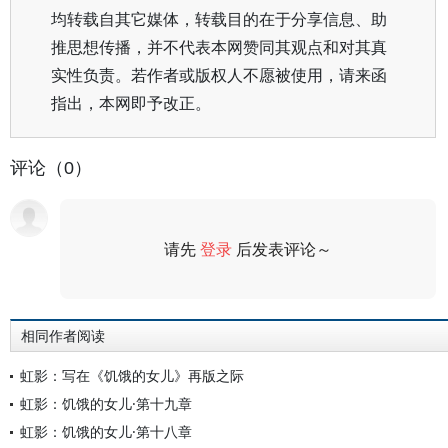
均转载自其它媒体，转载目的在于分享信息、助
推思想传播，并不代表本网赞同其观点和对其真
实性负责。若作者或版权人不愿被使用，请来函
指出，本网即予改正。
评论（0）
请先
登录
后发表评论～
评论
相同作者阅读
虹影：写在《饥饿的女儿》再版之际
虹影：饥饿的女儿·第十九章
虹影：饥饿的女儿·第十八章