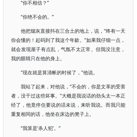
“你不相信？”
“你绝不会的。”
他把烟灰直接抖在三合土的地上，说，“终有一天
你会懂的！起码到了我这个年龄。”如果我仔细一点，
就会发现屋子有点乱，气氛不太正常。但我没注意，
我的眼睛只在他的身上。
“现在就是算清帐的时候了，”他说。
我站了起来，对他说，“不会的，你是文革的受害
者，没干过这些坏事。”大概是我说话的劲头太一本正
经了，他竟停住要说的话未说，来听我说。而我只能
重复相同的话，他坐在床边的凳子上。
“我算是‘杀人犯’。”