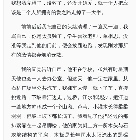
我想我完蛋了，没救了，还没开始爱，就一个人把应
该是二个人所拥有的爱之路走掉了一大半。
前前后后我把自己的头绪清理了一遍又一遍，我
骂自己，你是太孤独了，学生喜欢老师，单相思。没
准等我走到他的门前，便会拔腿逃跑，发现刚才那所
有的激情都会烟消云散。
我的直觉告诉自己，他不在学校。虽然有时星期
天他也会一人去办公室。但这天，他一定在家里。从
石桥广场坐公共汽车，我嫌车太慢，就下了车，直接
挑近路，下坡靠江边走，过桥。江水和泥沙，把江边
一些地方冲积成一个个山坳。芦苇、小灌木长得柔柔
弱弱，但坡上坡下都长满了。我看见了他描述过的那
排紧靠在一起吊脚楼，他的家为斜上方一所木头与石
灰墙结构的平房，木板是长年雨水太阳涂出的黑碣