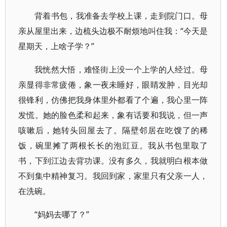
背着书包，我准备去学校上课，走到院门口。母
亲从屋里出来，边梳头边极不耐烦地叫住我：“今天是
星期天，上啥子学？”
我恍然大悟，难怪街上没一个上学的人经过。母
亲显得非常疲倦，象一夜未睡好，眼睛发肿，目光却
很锋利，仿佛把我身体里外都看了个遍，我心里一阵
发慌。她的脸色柔和起来，象有话要和我说，但一声
咳嗽后，她转头回屋去了。隔壁邻居在吃馊了的稀
饭，碗里摊了两根长长的泡豇豆。我从书包里取了
书，下到江边去背功课。没有多久，我就明白根本做
不到集中精神复习。我回到家，家里只有父亲一人，
在洗碗。
“妈妈去哪了？”