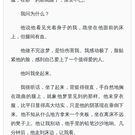
我问为什么？
他说他看见光着身子的我，跪坐在他面前的床
上，但腿间有血。
他做不完这梦，是怕伤害我。我感动极了，脸贴
紧他的脸，感到自己爱上了一个值得爱的人。
他叫我坐起来。
我很听话，坐了起来，背挺得很直，手自然地搁
在跪曲的腿上，就象他梦里见到的那样。他未穿衣
服，比平日显得高大结实，只是他的阴茎现在垂倒下
来。他不知从什么地方拿来一个夹板，坐在离床不远
的凳子上。他让我别动，他手里的铅笔沙沙地响。几
分钟后，他走到床边，让我看。