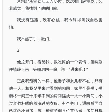
来到那条背朝江面的小街，没按着门牌号数，凭
着感觉，我找到了他的门前。
我没有逃跑，没有心跳，我冷静得叫我自己害
怕。
我举起了手，敲门。
3
他拉开门，看见我，很吃惊的一个表情，但瞬刻
便镇静下来，头朝房内一偏，说：“进来吧！”
正象我预料的一样，他妻子和女儿都不在，只有
他一人。和我梦里来时看到的相同，家里全是书，书
橱将一间三十来米不到的房间隔成一大一小两间，小
过道竹杆晒晾着洗过的衣服。有个旁门，通向后面自
己搭的小厨房。床、椅柜子倒是位置适当，房间显得