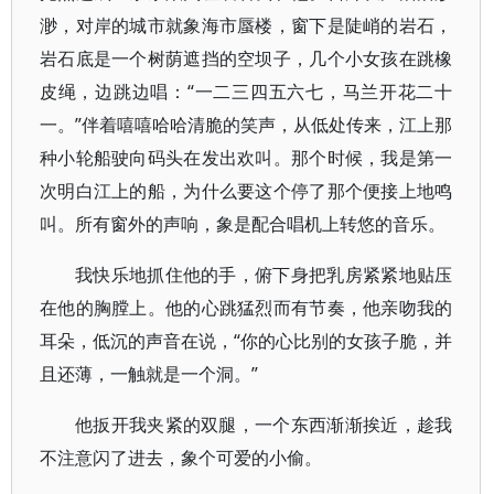
渺，对岸的城市就象海市蜃楼，窗下是陡峭的岩石，
岩石底是一个树荫遮挡的空坝子，几个小女孩在跳橡
皮绳，边跳边唱：“一二三四五六七，马兰开花二十
一。”伴着嘻嘻哈哈清脆的笑声，从低处传来，江上那
种小轮船驶向码头在发出欢叫。那个时候，我是第一
次明白江上的船，为什么要这个停了那个便接上地鸣
叫。所有窗外的声响，象是配合唱机上转悠的音乐。
我快乐地抓住他的手，俯下身把乳房紧紧地贴压
在他的胸膛上。他的心跳猛烈而有节奏，他亲吻我的
耳朵，低沉的声音在说，“你的心比别的女孩子脆，并
且还薄，一触就是一个洞。”
他扳开我夹紧的双腿，一个东西渐渐挨近，趁我
不注意闪了进去，象个可爱的小偷。