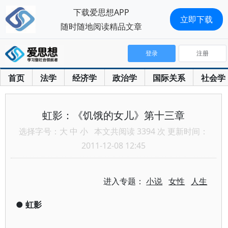
下载爱思想APP
立即下载
随时随地阅读精品文章
登录
注册
首页
法学
经济学
政治学
国际关系
社会学
虹影：《饥饿的女儿》第十三章
选择字号：
大
中
小
本文共阅读 3394 次 更新时间：
2011-12-08 12:45
进入专题：
小说
女性
人生
●
虹影