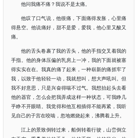
他问我痛不痛？我说不是太痛。
他叹了口气说，他很痛，下面痛得发胀，心里痛
得悬空。他说痛好，甜不是爱，爱我，他心里又酸又
痛。
他的舌头卷裹了我的舌头，他的手指交叉着我的
手指。他的身体压偏的乳房上一冲，我的下面就被塞
得实实在在。我真的痛了起来，一种崭新的痛抓牢了
我，以致于他轻轻一动，我就想叫，想大声吼叫。但
我不好意思，只是兴奋得喘不过气。我想抬起头去看
他的器官，怎么会把我弄成这样一种状态，可我睁几
乎睁不开眼睛。我觉得和他互相插得不能再紧，我听
见自己的子宫在咬啮，忽地燃烧起来，沸腾着上升。
江上的景致倒转过来，船倒转着行驶，山峦倒立