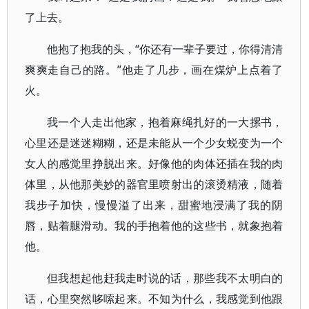
了上去。
他抱了抱我的头，“你还有一辈子要过，你得清清
爽爽走自己的路。”他走了几步，画在煤炉上点着了
火。
我一个人走出他家，抱着麻绳扎好的一大摞书，
心里还是迷迷糊糊，还是未能从一个少女蜕变为一个
女人的感觉里挣脱出来。好像他的肉体还插在我的肉
体里，从他那美妙的器官里喷射出的滚烫精液，随着
我步子加快，慢慢溢了出来，甜蜜地浸满了我的阴
唇，贴着腿滑动。我的手抱着他的这些书，就象抱着
他。
但我想起他赶我走时说的话，那些我不太明白的
话，心里突然哆嗦起来。不知为什么，我感觉到他跟