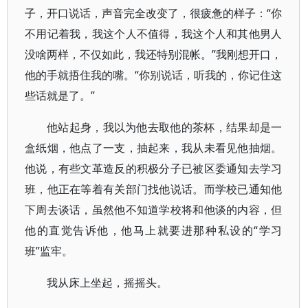
子，开口说话，声音完全改变了，很疲惫的样子：“你
不用记着我，我这个人不值得，我这个人和其他男人
没啥两样，不仅如此，我还特别混帐。”我刚想开口，
他的手就捂住我的嘴。“你别说话，听我的，你记住这
些话就是了。”
他站起身，我以为他去取他的茶杯，结果却是一
盒纸烟，他点了一支，抽起来，我从未看见他抽烟。
他说，有些文革造反的积极分子已被区委通知去学习
班，他正在等着有关部门找他说话。而学校已通知他
下周去谈话，虽然他不知道学校将和他谈的内容，但
他的直觉告诉他，他马上就要进那种私设的“学习
班”监牢。
我从床上坐起，摇摇头。