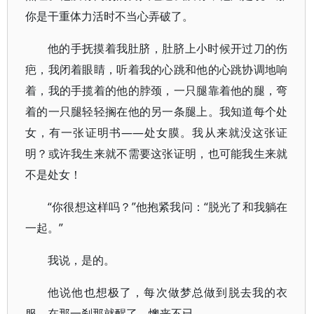
你是干重体力活时不当心弄破了。
他的手抚摸着我肚脐，肚脐上小时候开过刀的伤
疤，我闭着眼睛，听着我的心跳和他的心跳协调地响
着，我的手揽着的他的脖颈，一只腿靠着他的腿，弯
着的一只腿轻轻搁在他的另一条腿上。我知道每个处
女，有一张证明书——处女膜。我从来就没这张证
明？或许我生来就不需要这张证明，也可能我生来就
不是处女！
“你很想这样吗？”他抱紧我问：“脱光了和我躺在
一起。”
我说，是的。
他说他也想极了，每次做梦总做到脱去我的衣
服，在那一刹那就醒了，懊丧不已。