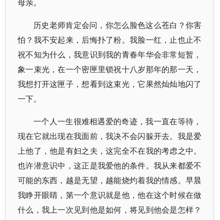
母亲。
历史老师肯定会问，你怎么脸色这么苍白？你害
怕？我不安起来，后悔扑了粉。我脸一红，止也止不
祝不知为什么，我意识到我的青春年华会非常短暂，
象一束光，在一个密匣里锁祝十八岁那年的那一天，
我想打开这匣子，想看到这束光，它果然灿灿地闪了
一下。
一个人一生很难相遇爱的奇迹，我一直在等待，
现在它就出现在我面前，我决不会闪躲开去。我是爱
上他了，他是有妇之夫，这完全不在我的考虑之中。
也许潜意识中，这正是我爱他的条件。我从来都爱不
可能的东西，越是无望，越能烧灼着我的情感。早晨
我睁开眼睛，第一个意识就是他，他在这个时候在做
什么，我上一次见到他是如何，将见到他会是怎样？