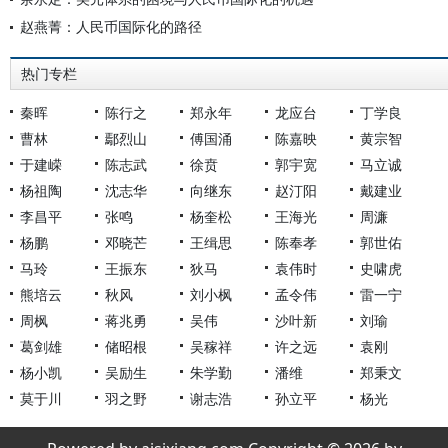
赵燕菁：人民币国际化的路径
热门专栏
秦晖
陈行之
郑永年
龙应台
丁学良
曹林
鄢烈山
傅国涌
陈嘉映
黄宗智
于建嵘
陈志武
徐贲
郭宇宽
马立诚
杨祖陶
沈志华
向继东
赵汀阳
戴建业
李昌平
张鸣
杨奎松
王海光
周濂
杨鹏
邓晓芒
王缉思
陈奉孝
郭世佑
马玲
王振东
狄马
袁伟时
史啸虎
熊培云
秋风
刘小枫
孟令伟
雷一宁
周枫
蒋兆勇
吴伟
沙叶新
刘瑜
葛剑雄
储昭根
吴稼祥
许之远
袁刚
杨小凯
吴励生
朱学勤
潘维
郑秉文
莫于川
羽之野
谢志浩
孙立平
杨光