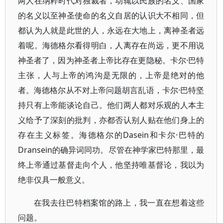
两人在纳粹时代对独裁者，动辄以民族的名义、国家
的名义以至神圣使命的名义自居的认识大不相同，但
都认为人就是此世的人，永远在大地上，离神圣者远
着呢。海德格尔看得明白，人离存在尚远，更不用说
神圣者了，因为神圣者上帝比存在更隐秘。卡尔·巴特
主张，人与上帝的鸿沟是无限的，上帝是绝对的他
者。海德格尔从不对上帝问题胡言乱语，卡尔·巴特坚
持只有上帝能谈论自己。他们两人都对乐观的人本主
义给予了深刻的批判，亦都否认别人贴在他们身上的
存在主义标签。海德格尔的Dasein和卡尔·巴特的
Dransein的确异词同功。尽管在神学家巴特那里，最
终上帝通过基督走向个人，他坚持唯基督论，我以为
绝非仅具一般意义。
在我去往巴特档案馆的路上，我一直在想着这些
问题。