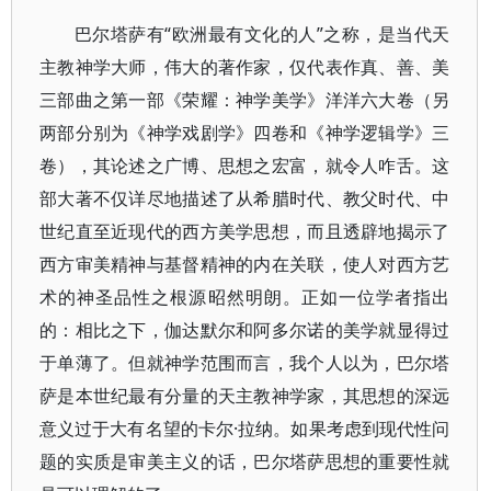
巴尔塔萨有“欧洲最有文化的人”之称，是当代天
主教神学大师，伟大的著作家，仅代表作真、善、美
三部曲之第一部《荣耀：神学美学》洋洋六大卷（另
两部分别为《神学戏剧学》四卷和《神学逻辑学》三
卷），其论述之广博、思想之宏富，就令人咋舌。这
部大著不仅详尽地描述了从希腊时代、教父时代、中
世纪直至近现代的西方美学思想，而且透辟地揭示了
西方审美精神与基督精神的内在关联，使人对西方艺
术的神圣品性之根源昭然明朗。正如一位学者指出
的：相比之下，伽达默尔和阿多尔诺的美学就显得过
于单薄了。但就神学范围而言，我个人以为，巴尔塔
萨是本世纪最有分量的天主教神学家，其思想的深远
意义过于大有名望的卡尔·拉纳。如果考虑到现代性问
题的实质是审美主义的话，巴尔塔萨思想的重要性就