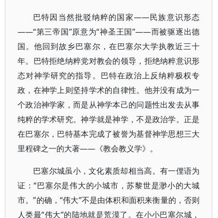
巴特因当然批驳纳粹的国家——民族意识形态
——“第三帝国”原意为“神圣王国”——而被驱逐出德
国。他回到故乡巴塞尔，在巴塞尔大学执教近三十
年。巴特拒绝纳粹党对教会的领导，拒绝纳粹意识形
态对神学研究的指导。巴特在政治上反纳粹极权专
政，在神学上则坚持学术的自律性。他并没有成为一
个政治神学家，而是从神学本己的问题性出发去从事
纯粹的学术研究。神学就是神学，不是政治学。正是
在巴塞尔，巴特基本完成了被誉为基督神学思想三大
里程碑之一的大著——《教会教义学》。
巴塞尔城虽小，文化素质却相当高。有一俚语为
证：“巴塞尔是伟大的小城市，苏黎世是渺小的大城
市。”的确，“伟大”不是由体积和面积来衡量的，否则
人类最“伟大”的陆地就是荒漠了。在小小巴塞尔城，