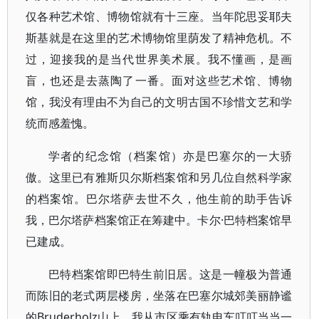
仅各种艺术馆、博物馆就有十三座。当年陀思妥耶夫
斯基就是在这里的艺术博物馆里荫发了精神危机。不
过，迎接我的是当代世界美术展。我不懂画，是画
盲，也还是去蒸陶了一番。面对这些艺术馆、博物
馆，我没有理由不为自己的文明古国不珍惜文艺和学
统而感羞愧。
学者的纪念馆（档案馆）亦是巴塞尔的一大骄
傲。这里已有雅斯贝尔斯档案馆和另几位自然科学家
的档案馆。巴尔塔萨去世不久，他生前的助手告诉
我，巴尔塔萨档案馆正在筹建中。卡尔·巴特档案馆早
已建成。
巴特档案馆即巴特生前旧居。这是一幢极为普通
而陈旧的老式两层楼房，坐落在巴塞尔城郊美丽静谧
的Bruderholz山上。我从市区乘有轨电车叮叮当当一