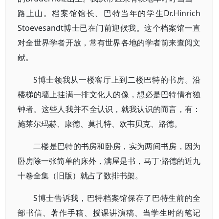
路上山。档案馆馆长、巴特当年的学生Dr.Hinrich
Stoevesandt博士已在门前迎候我。这个档案馆一直
对全世界学者开放，常有世界各地的学者前来查阅文
献。
S博士领我从一楼客厅上到二楼巴特的书房。沿
楼梯的墙上挂满一排文化人的像，想必是巴特情有独
钟者。这些人我并不全认识，就我认识的而言，有：
施莱尔玛赫、康德、莫扎特、欧韦贝克、路德。
二楼是巴特的书房和卧房，实为两间书房，因为
卧房除一张简单的床外，满屋是书，马丁·路德的近九
十卷全集（旧版）就占了数排书架。
S博士告诉我，巴特档案馆保存了巴特生前的全
部书信、著作手稿、授课讲演稿、当学生时的笔记