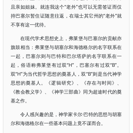
且亲如姐妹。就连我这个“老外”也可以无需签证而仅
持巴塞尔暂住证随意往返，在瑞士其它州的“老外”就
不享有这一优待。
在现代学术思想史上，弗莱堡与巴塞尔的贡献亦
旗鼓相当：弗莱堡与胡塞尔和海德格尔的名字联系在
一起，巴塞尔则与巴特和巴尔塔萨的名字联系在一
起，俗语称弗莱堡有过双“H”，巴塞尔有过双“B”。
双“H”为当代哲学思想的奠基人，双“B”则是当代神学
思想的奠基人。《逻辑研究》、《存在与时间》、
《教会教义学》、《神学三部曲》同为超途时代的奠
基之作。
令人感兴趣的是，神学家卡尔·巴特的思想与胡塞
尔和海德格尔在一些基本问题上竟不谋而合。