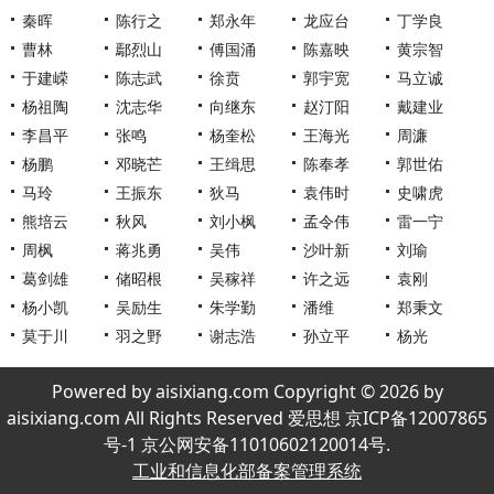
秦晖
陈行之
郑永年
龙应台
丁学良
曹林
鄢烈山
傅国涌
陈嘉映
黄宗智
于建嵘
陈志武
徐贲
郭宇宽
马立诚
杨祖陶
沈志华
向继东
赵汀阳
戴建业
李昌平
张鸣
杨奎松
王海光
周濂
杨鹏
邓晓芒
王缉思
陈奉孝
郭世佑
马玲
王振东
狄马
袁伟时
史啸虎
熊培云
秋风
刘小枫
孟令伟
雷一宁
周枫
蒋兆勇
吴伟
沙叶新
刘瑜
葛剑雄
储昭根
吴稼祥
许之远
袁刚
杨小凯
吴励生
朱学勤
潘维
郑秉文
莫于川
羽之野
谢志浩
孙立平
杨光
Powered by aisixiang.com Copyright © 2026 by
aisixiang.com All Rights Reserved 爱思想 京ICP备12007865
号-1 京公网安备11010602120014号.
工业和信息化部备案管理系统