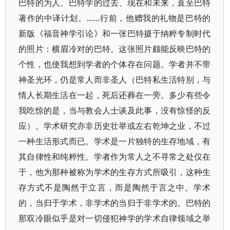
巴特的为人、巴特学的过去、现在和未来，直至巴特
著作的中译计划。……行前，他赠我的礼物是巴特的
新版《福音神学引论》和一张巴特摄于纳粹专制时代
的照片：横眉冷对的巴特。这张照片颇能反映巴特的
个性，也使我想到学者的个体存在问题。学者并不带
神圣光环，仍是常人而非圣人（巴特私生活特别，与
情人长期生活在一起，死后还葬在一旁。多少有些令
我吃惊的是，当与教会人士谈及此事，没有惊怪的反
应）。学术研究亦非历史壮举或左右乾坤之业，不过
一种生活形式而已。学术是一片独特的生存地域，有
其自律性和纯粹性。学者作为常人之不寻常之处仅在
于，他为那种被称为学术的生存方式所吸引，这种生
存方式不是陶然于立言，而是陶然于言之中。学术
的，当归于学术，非学术的当归于非学术的。巴特的
那双冷眼似乎是对一切侵犯神学的学术自律领域之举