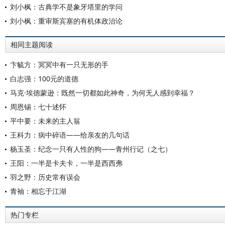
刘小枫：古典学不是象牙塔里的学问
刘小枫：重审斯宾塞的有机体政治论
相同主题阅读
卞毓方：冥冥中有一只无形的手
白志强：100元的道德
马克·埃德蒙逊：既然一切都如此神奇，为何无人感到幸福？
周恩锡：七十述怀
平中要：未来的主人翁
王科力：病中碎语——给亲友的几句话
杨玉圣：纪念一只有人性的狗——青州行记（之七）
王阳：一半是卡夫卡，一半是西西弗
羽之野：历史常有误会
青袖：相忘于江湖
热门专栏