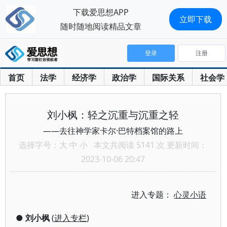
下载爱思想APP
立即下载
随时随地阅读精品文章
登录
注册
首页
法学
经济学
政治学
国际关系
社会学
刘小枫：轻之沉重与沉重之轻
——去往神学家卡尔·巴特档案馆的路上
选择字号：
大
中
小
本文共阅读 5141 次 更新时间：
2023-10-06 20:47
进入专题：
心灵小语
●
刘小枫
(
进入专栏
)