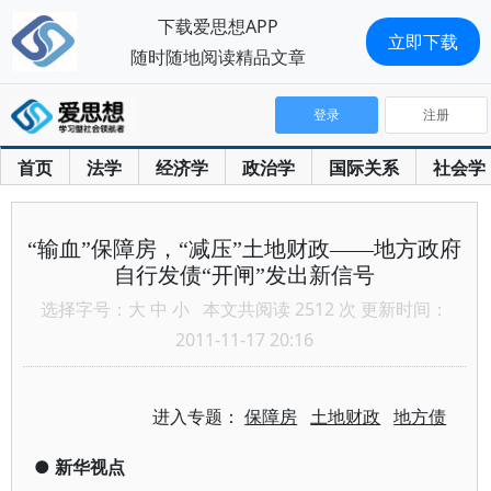
下载爱思想APP
立即下载
随时随地阅读精品文章
登录
注册
首页
法学
经济学
政治学
国际关系
社会学
“输血”保障房，“减压”土地财政——地方政府
自行发债“开闸”发出新信号
选择字号：
大
中
小
本文共阅读 2512 次 更新时间：
2011-11-17 20:16
进入专题：
保障房
土地财政
地方债
●
新华视点