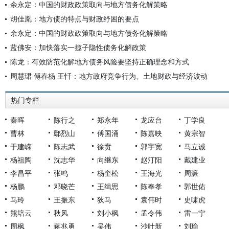
余永定：中国的财政政策取向与地方债务化解策略
胡佳胤：地方债的特点与财政纾困的要点
余永定：中国的财政政策取向与地方债务化解策略
蓝佛安：加快落实一揽子隐性债务化解政策
陈龙：有效防范化解地方债务风险要坚持正确理念和方式
周慧珺 傅春杨 王忏：地方政府竞争行为、土地财政与经济波动
热门专栏
秦晖
陈行之
郑永年
龙应台
丁学良
曹林
鄢烈山
傅国涌
陈嘉映
黄宗智
于建嵘
陈志武
徐贲
郭宇宽
马立诚
杨祖陶
沈志华
向继东
赵汀阳
戴建业
李昌平
张鸣
杨奎松
王海光
周濂
杨鹏
邓晓芒
王缉思
陈奉孝
郭世佑
马玲
王振东
狄马
袁伟时
史啸虎
熊培云
秋风
刘小枫
孟令伟
雷一宁
周枫
蒋兆勇
吴伟
沙叶新
刘瑜