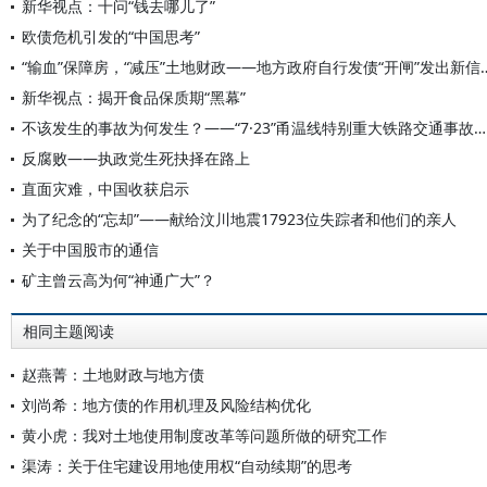
新华视点：十问“钱去哪儿了”
欧债危机引发的“中国思考”
“输血”保障房，“减压”土地财政——地
新华视点：揭开食品保质期“黑幕”
不该发生的事故为何发生？——“7·23”甬温线特别重大铁路交通事故原因追问
反腐败——执政党生死抉择在路上
直面灾难，中国收获启示
为了纪念的“忘却”——献给汶川地震17923位失踪者和他们的亲人
关于中国股市的通信
矿主曾云高为何“神通广大”？
相同主题阅读
赵燕菁：土地财政与地方债
刘尚希：地方债的作用机理及风险结构优化
黄小虎：我对土地使用制度改革等问题所做的研究工作
渠涛：关于住宅建设用地使用权“自动续期”的思考