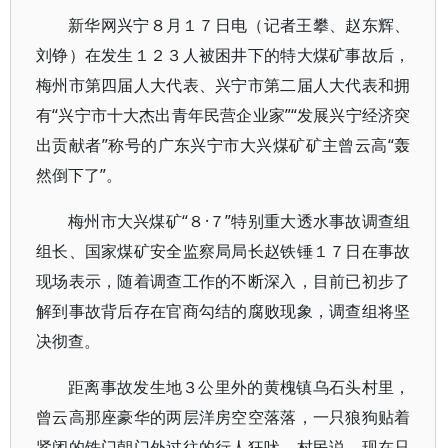
新华网兴宁８月１７日电（记者王攀、赵东辉、
刘铮）在发生１２３人被困井下的特大煤矿事故后，
梅州市第四届人大代表、兴宁市第二届人大代表和拥
有“兴宁市十大杰出青年民营企业家”“发展兴宁经济突
出贡献者”称号的广东兴宁市大兴煤矿矿主曾云高“轰
然倒下了”。
梅州市大兴煤矿“８·７”特别重大透水事故调查组
组长、国家煤矿安全监察局局长赵铁锤１７日在事故
现场表示，随着调查工作的不断深入，目前已初步了
解到事故背后存在官商勾结的腐败现象，调查组将坚
决彻查。
距离事故发生地３公里外的黄槐镇乌石头村里，
曾云高那座豪华的两层洋房空空落落，一只狼狗贴着
紧闭的铁门朝门外过往的行人狂吠。村民说，现在只