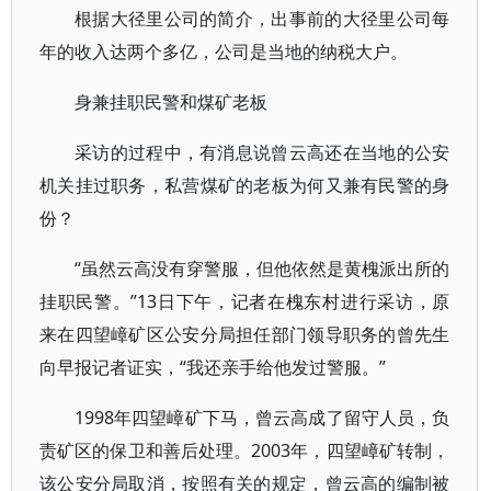
根据大径里公司的简介，出事前的大径里公司每
年的收入达两个多亿，公司是当地的纳税大户。
身兼挂职民警和煤矿老板
采访的过程中，有消息说曾云高还在当地的公安
机关挂过职务，私营煤矿的老板为何又兼有民警的身
份？
“虽然云高没有穿警服，但他依然是黄槐派出所的
挂职民警。”13日下午，记者在槐东村进行采访，原
来在四望嶂矿区公安分局担任部门领导职务的曾先生
向早报记者证实，“我还亲手给他发过警服。”
1998年四望嶂矿下马，曾云高成了留守人员，负
责矿区的保卫和善后处理。2003年，四望嶂矿转制，
该公安分局取消，按照有关的规定，曾云高的编制被