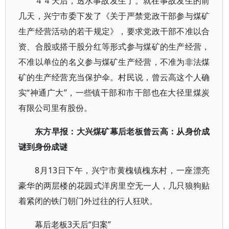
４４天后，透水事故发生了。就在事故发生的前
几天，兴宁市委下发了《关于严禁党政干部参与煤矿
生产经营活动的若干规定》，要求党政干部不准以合
资、合股或搭干股分红等形式参与煤矿的生产经营，
不准以单位的名义参与煤矿生产经营，不准为非法煤
矿的生产经营充当保护伞。村民说，曾云高这个人确
实“神通广大”，一些镇干部和市干部也在大径里煤炭
有限公司里有股份。
东方早报：大兴煤矿幕后老板曾云高：从身价成
谜到身份成谜
8月13日下午，兴宁市黄槐镇槐东村，一座漂亮
豪华的两层楼的花园式洋房里空无一人，几只狼狗贴
着紧闭的铁门朝门外过往的行人狂吠。
幕后老板3天后“归案”