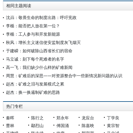
相同主题阅读
沈岿：敬畏生命的制度出路：呼吁宪政
李楯：能否把人放在第一位？
李楯：工人参与和开发新能源
秋风：增长主义迷信使安监制度灰飞烟灭
于建嵘：如何破除山西省长们的宿命
马立诚：刻下每个死难者的名字
高一飞：我们缺少什么样的矿难新闻
周慧：矿难后的深思——对资源整合中一些新情况新问题的认识
赵杰：矿难之泪与发展模式之累
赵杰：换一换遏制矿难的思路
热门专栏
秦晖
陈行之
郑永年
龙应台
丁学良
曹林
鄢烈山
傅国涌
陈嘉映
黄宗智