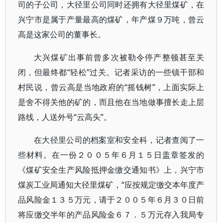
司的子公司，大径里公司同时还拥有大径里煤矿，在
兴宁市是属于产量最高的煤矿，年产煤９万吨，曾云
高是这家公司的董事长。
大兴煤矿出事前曾多次被勒令停产整顿甚至关
闭，但最终都“轻松”过关。记者采访的一些镇干部和
村民说，曾云高是当地政府的“摇钱树”，上面实际上
是舍不得关他的矿的，而且他在当地做事擅长走上层
路线，人送外号“云高头”。
在大径里公司的档案室和安全科，记者查阅了一
些材料。在一份２００５年６月１５日盖章签发的
《煤矿安全生产风险抵押金缴交通知书》上，兴宁市
煤炭工业局通知大径里煤矿，“应按规定缴交本年度产
品风险金１３５万元，请于２００５年６月３０日前
将应缴交半年的产品风险金６７．５万元存入我局专