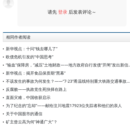
请先
登录
后发表评论～
评论
相同作者阅读
新华视点：十问“钱去哪儿了”
欧债危机引发的“中国思考”
“输血”保障房，“减压”土地财政——地
新华视点：揭开食品保质期“黑幕”
不该发生的事故为何发生？——“7·23”甬温线特别重大铁路交通事故原因追问
反腐败——执政党生死抉择在路上
直面灾难，中国收获启示
为了纪念的“忘却”——献给汶川地震17923位失踪者和他们的亲人
关于中国股市的通信
矿主曾云高为何“神通广大”？