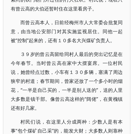
有曾云高的大伯还暂时住在这里看房子。
而曾云高本人，日前经梅州市人大常委会批复同
意，由当地公安部门对其实施监视居住。同他一起
被“控制”起来的，还有１０多名大兴煤矿负责人。
３９岁的曾云高留给同村人最后的突出记忆是在
今年春节。当时曾云高在家中大摆宴席。一位村民
说，她曾经点过数，小车有１３０多辆，塞满了周边
狭窄的村道；春节期间，曾家还放了一个多小时的烟
花，“一半是自己买的，一半是别人送的”，送的人里
大多数是镇干部。像曾云高这样的“阔佬”，在黄槐镇
还有好几家。
村民们说，在这里人分成两种：少数人是有本
事“包个煤矿自己采”的，能发大财；大多数人则靠种