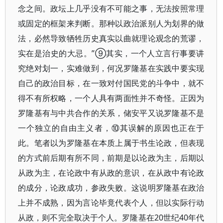
念之间。政坛上几乎没有不可能之事，无法按照常理
或固定的框架来判断。那种以政治派别人为划界的做
法，必然导致牺牲历史真实以曲就理论观念的荒谬，
实在是治史的大忌。”⑨其实，一个人立言行事要讲
究绝对划一，实难做到，何况罗隆基在实践中要实现
自己的政治目标，在一致对付国民党的斗争中，就不
得不有所权略，一个人具有两面性并不奇怪。正因为
罗隆基有与中共合作的关系，储安平又说罗隆基不是
一个独立的自由主义者，⑩其误解的原因也正在于
此。笔者以为罗隆基在本质上属于书生论政，但表现
的方式前后期有所不同，前期是以论政为主，后期以
从政为主，在论政中有从政的意识，在从政中有论政
的成分，论政成功，参政失败。这说明罗隆基在政治
上并不成熟，因为言论毕竟代表个人，但以实际行动
从政，则不完全取决于个人。罗隆基在20世纪40年代