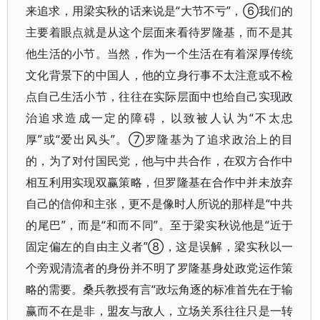
来追求，用梁实秋的话来说是“大节不亏”，⑥我们的
主要着眼点就是从这个层面来看待罗隆基，而不是其
他生活的小节。当然，作为一个生活在有着深厚传统
文化背景下的中国人，他的立身行事不太注意或不检
点自己生活小节，往往在实际层面中也给自己实现政
治追求造成一定的障碍，以致被人认为“不太忠
厚”或“爱出风头”。⑦罗隆基为了追求政治上的目
的，为了对付国民党，他与中共合作，在双方合作中
相互利用实现双赢策略，但罗隆基在合作中并未放弃
自己的信仰和主张，更不是像时人所说的那样是“中共
的尾巴”，而是“和而不同”。至于梁实秋说他是“近于
固定偏左的自由主义者”⑧，这是误解，梁实秋以一
个旁观清流者的身份并不明了罗隆基身处政党运作策
略的需要。桑兵教授有言“政坛角逐的标准首先在于输
赢而不在是非，盟友与敌人，立场关系往往只是一转