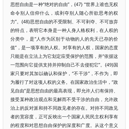
思想自由是一种“绝对的自由”，{47} “世界上谁也无权
命令别人信仰什么，或剥夺别人随心所欲思考的权
力”。{48}思想自由的不受限制、不可剥夺、不可放弃
的特点，表明它本身是一种人身人格权利，在人权的
分类中，是“人作为区别于动物的人的先天已存的价
值”，是一项享有的人权。对享有的人权，国家的态度
只能是在立法上为它划定应受保护的范围，并“依据这
一范围向它提供支持并抑制自己不去侵犯它”。{49}国
家只要对其加以确认和保护，“不干涉”，不作为，即
为履行了对这项人权的义务。在国家政治生活中，“政
见自由”是思想自由的最高表现，即允许人们有保持、
接受某种政治观点和见解而不受干涉的自由，允许政
治上的反对派和持不同政见者的存在。对持不同政见
者的宽容度，正可反映出一个国家人民民主权利享有
的程度和对思想自由保护的深度和广度。从这个意义