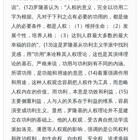
说”。{12}罗隆基认为：“人权的意义，完全以功用二
字为根据。凡对于下列之点有必要的功用的，都是做
人的必要条件，都是人权：（1）维持生命；（2）发
展个性，培养人格；（3）达到人群最大多数的最大
幸福的目的”。{13}这是罗隆基从功利主义学派中找到
灵感，用“功用”来诠释其人权理论，这也是其演绎理
论的基石。严格来说，功用与功利则有不同的内涵。
所谓功用，是功能和用途的意思，{14}着重强调作用
和用途，这种人权观念容易把人权作为工具，而忽略
人权内在的价值。而功利，本意是功效和利益，{15}
主要侧重利益，人与人的关系在于利益的维系，容易
演变成功利主义。显然，罗隆基的人权理论并不是建
立在功利的基础上。他的人权观，受古典自然法学流
派如洛克、潘恩等人权观的影响，强调的是公民权利
和政治权利，如生命权、自由权、安全权、追求幸福