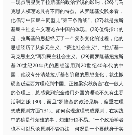
一观点明显受了拉斯基的政治学说的影响，{26}与马
克思人权理论具有不同的特点。从罗隆基实践来看，
他倡导中国民主同盟走“第三条路线”，{27}就是拉斯
基民主社会主义理论在中国的体现。{28}值得指出的
是，拉斯基的思想经历了一个复杂变化的过程，他的
思想经历了从多元主义、“费边社会主义”、“拉斯基一
马克思主义”再到民主社会主义。{29}而罗隆基把拉斯
基20世纪20年代的思想运用到20世纪40年代的中
国，他没有分清楚拉斯基各阶段的思想变化，就生搬
硬套贩运西方理论到中国。正如梁实秋所言“在一般人
的心理上，总感觉到完全借用外国的理论不免有生吞
活剥之嫌”{30}，而且“罗隆基的政治见解，偏重在理
想或原则方面”{31}。如何实现这理想或原则，在实践
中的确是件烦难的事，知难行也不易。“一个政治学者
也不可以只谈原则不管办法，何况是一个要献身于实