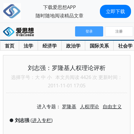
下载爱思想APP
立即下载
随时随地阅读精品文章
登录
注册
首页
法学
经济学
政治学
国际关系
社会学
刘志强：罗隆基人权理论评析
选择字号：
大
中
小
本文共阅读 4426 次 更新时间：
2011-11-01 17:05
进入专题：
罗隆基
人权理论
自由主义
●
刘志强
(
进入专栏
)