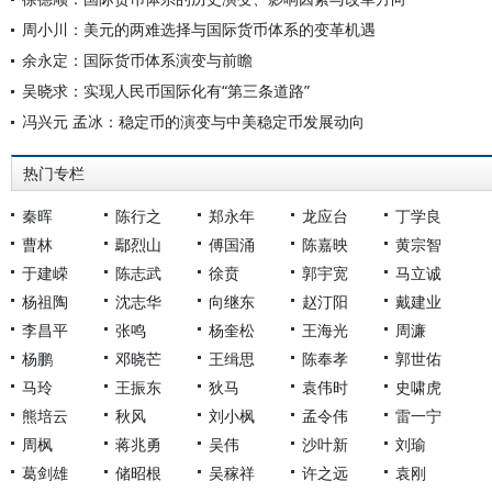
周小川：美元的两难选择与国际货币体系的变革机遇
余永定：国际货币体系演变与前瞻
吴晓求：实现人民币国际化有“第三条道路”
冯兴元 孟冰：稳定币的演变与中美稳定币发展动向
热门专栏
秦晖
陈行之
郑永年
龙应台
丁学良
曹林
鄢烈山
傅国涌
陈嘉映
黄宗智
于建嵘
陈志武
徐贲
郭宇宽
马立诚
杨祖陶
沈志华
向继东
赵汀阳
戴建业
李昌平
张鸣
杨奎松
王海光
周濂
杨鹏
邓晓芒
王缉思
陈奉孝
郭世佑
马玲
王振东
狄马
袁伟时
史啸虎
熊培云
秋风
刘小枫
孟令伟
雷一宁
周枫
蒋兆勇
吴伟
沙叶新
刘瑜
葛剑雄
储昭根
吴稼祥
许之远
袁刚