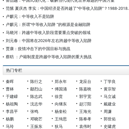
鲁品越：中国式现代化：破解当代现代化世界难题的中国方案
范愫 夏庆杰 李实：中国经济是否跨越了“中等
卢麒元：中等收入不是陷阱
卢麒元：所谓“中等收入陷阱 ”的根源是金融陷阱
马晓河：跨越中等收入阶段需要重点突破的领域
刘元春：中国将在2026年左右跨越中等收入陷阱
贾康：疫情冲击下的中国目标与挑战
蔡昉 ：户籍制度是跨越中等收入陷阱的重大挑战
热门专栏
秦晖
陈行之
郑永年
龙应台
丁学良
曹林
鄢烈山
傅国涌
陈嘉映
黄宗智
于建嵘
陈志武
徐贲
郭宇宽
马立诚
杨祖陶
沈志华
向继东
赵汀阳
戴建业
李昌平
张鸣
杨奎松
王海光
周濂
杨鹏
邓晓芒
王缉思
陈奉孝
郭世佑
马玲
王振东
狄马
袁伟时
史啸虎