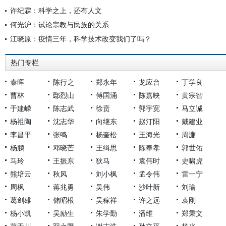
许纪霖：科学之上，还有人文
何光沪：试论宗教与民族的关系
江晓原：疫情三年，科学技术改变我们了吗？
热门专栏
秦晖
陈行之
郑永年
龙应台
丁学良
曹林
鄢烈山
傅国涌
陈嘉映
黄宗智
于建嵘
陈志武
徐贲
郭宇宽
马立诚
杨祖陶
沈志华
向继东
赵汀阳
戴建业
李昌平
张鸣
杨奎松
王海光
周濂
杨鹏
邓晓芒
王缉思
陈奉孝
郭世佑
马玲
王振东
狄马
袁伟时
史啸虎
熊培云
秋风
刘小枫
孟令伟
雷一宁
周枫
蒋兆勇
吴伟
沙叶新
刘瑜
葛剑雄
储昭根
吴稼祥
许之远
袁刚
杨小凯
吴励生
朱学勤
潘维
郑秉文