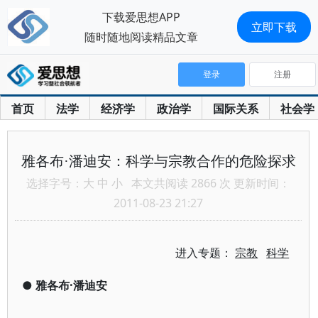
下载爱思想APP
立即下载
随时随地阅读精品文章
登录
注册
首页
法学
经济学
政治学
国际关系
社会学
雅各布·潘迪安：科学与宗教合作的危险探求
选择字号：
大
中
小
本文共阅读 2866 次 更新时间：
2011-08-23 21:27
进入专题：
宗教
科学
●
雅各布·潘迪安