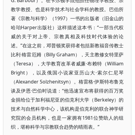
G. Barbour）。在卡尔顿学院他担任物理学教授、宗
教学教授、也是科学技术与社会学科的教授。巴伯所
著《宗教与科学》（1997）一书的出版者（旧金山的
哈珀Harper出版社）这样描述这本书：“一部当代权
威的关于对上帝、宗教真相及科技时代体验的论
述。”在这之前，邓普顿奖获得者包括新教福音传教士
比利·格雷厄姆（Billy Graham），天主教修女特里萨
（Teresa），大学教育改革者威廉·布赖特（William
Bright），以及俄国小说家亚历山大·索尔仁尼琴
（Alexander Solzhenitsyn）。格雷格·伊斯特布鲁克
谈及伊恩·巴伯时说道：“他迅速宣布将获得的百万奖
金捐给位于加利福尼亚的伯克利大学（Berkeley）的
技术与自然科学中心，该机构是伯克利的联合神学研
究院的会员机构，也是一家拥有1981位赞助人的组
织，堪称科学与宗教联合趋势的晴雨表。”