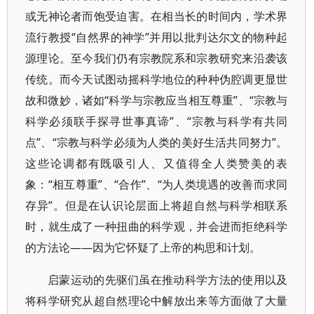
或无神论者而饱受迫害。在相当长的时间内，学术界
流行教授“自然界的神学”并用以批判达尔文的物种起
源理论。至今我们仍有宗教院系和宗教研究来沿袭该
传统。而今天试图动摇科学地位的种种伪腔调更显世
故和微妙，诸如“科学与宗教应当相互尊重”、“宗教与
科学必须联手探寻世事真谛”、“宗教与科学有共同
点”、“宗教与科学必须为人类的美好生活共同努力”。
这些论调都有既吸引人、又值得全人类赞美的表
象：“相互尊重”、“合作”、“为人类境遇的改善而求同
存异”。但是在认识论层面上将超自然与科学相联系
时，就生成了一种扭曲的科学观，并会进而拒绝科学
的方法论——因为它怀疑了上帝的构思和计划。
启蒙运动的先驱们虽在推动科学方法的使用以及
将科学研究从超自然理论中解放出来等方面做了大量