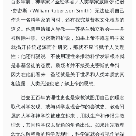
百多年前，神学家／圣经学者／人类学家威廉·罗伯逊
·史密斯（William Robertson Smith）无法证明自己
作为一名科学家的同时，还有探究基督教文化根基的
道义。他曾申请加入异教——苏格兰独立教会——并
被解除神职。史密斯辩护说，如果上帝不愿意科学家
就揭开传统起源而作研究，那就不应当赋予人类理
性；他还辩驳说，不使用理性来推动科学发展根本就
是非基督徒的态度。质疑者并不接受史密斯的争辩，
因为在他们看来，圣经就是关于世界和人类本质的真
相流露，人类无法彻底了解上帝的思想。
过去五百年的理性史也是宗教试图用自己的理念
取代科学发现、或与科学发现合作的尝试史。教会附
属的大学和神学院被建立起来，用以生产和传播宗教
理念，其间科学仅以配角的角色出现。如果用宗教理
念无法解释新的科学发现时，科学家就会被视作异端