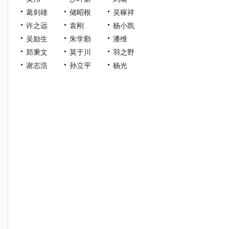
葛剑雄
储昭根
吴稼祥
许之远
袁刚
杨小凯
吴励生
朱学勤
潘维
郑秉文
莫于川
羽之野
谢志浩
孙立平
杨光