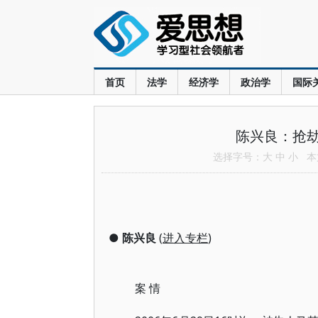
首页
法学
经济学
政治学
国际
陈兴良：抢
选择字号：
大
中
小
本文
●
陈兴良
(
进入专栏
)
案 情