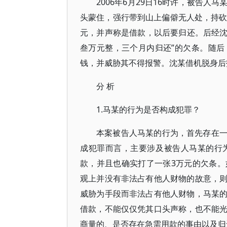
2006年6月29日16时许，被告
头蒙住，强行带到山上偏僻无人处，持砍
元，并声称是借款，以后要归还。后经沈
叁万元整，三个月内归还”的欠条。随
钱，并威胁其不得报警。沈某借机脱身后
分 析
1.马某的行为是否构成犯罪？
本案被告人马某的行为，首先存在
成犯罪而言，主要涉及被告人马某的行
款，并且也确实打了一张3万元的欠条
观上并没有非法占有他人财物的故意，
威胁为手段而非法占有他人财物，马某
借款，不能仅仅凭其口头声称，也不能
商量的、是否存在急需用款的事由以及归