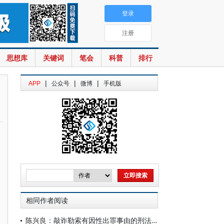
登录
注册
思想库
关键词
笔会
科普
排行
|
|
|
APP
公众号
微博
手机版
相同作者阅读
陈兴良：敲诈勒索有因性出罪事由的刑法教义学分析