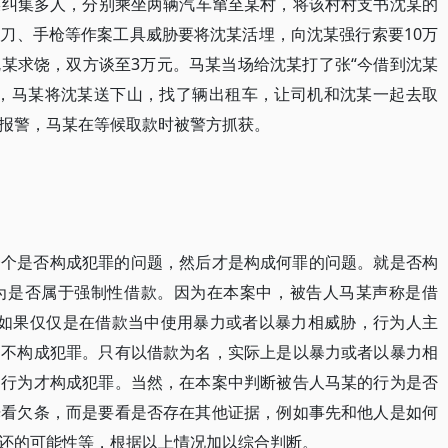
人马某纠集多人，分别乘坐两辆汽车窜至某村，将该村村支书沈某的
刀、手枪等作案工具威胁要将沈某活埋，向沈某强行索要10万
某求饶，双方谈至3万元。马某当场给沈某打了张“今借到沈某
后，马某将沈某送下山，找了辆出租车，让司机和沈某一起去取
报警，马某在等候取款时被警方抓获。
一个是否构成犯罪的问题，然后才是构成何罪的问题。就是否构
为是否属于强制性借款。因为在本案中，被告人马某声称是借
。如果仅仅是在借款当中使用暴力或者以暴力相威胁，行为人主
则不构成犯罪。只有以借款为名，实际上是以暴力或者以暴力相
的行为才构成犯罪。当然，在本案中判断被告人马某的行为是否
光看欠条，而是要看是否存在其他证据，例如事先和他人是如何
还的可能性等，根据以上情况加以综合判断。