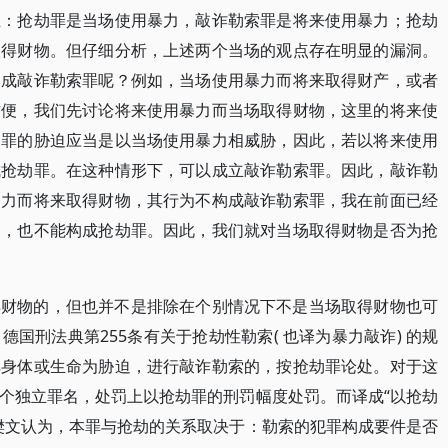
立：抢劫罪是当场使用暴力，敲诈勒索罪是将来使用暴力；抢劫
取得财物。但仔细分析，上述两个当场的观点存在明显的漏洞。
构成敲诈勒索罪呢？例如，当场使用暴力而将来取得财产，或者
方便，我们先讨论将来使用暴力而当场取得财物，这里的将来使
劫罪的胁迫应当是以当场使用暴力相威胁，因此，若以将来使用
成抢劫罪。在这种情形下，可以成立敲诈勒索罪。因此，敲诈勒
暴力而将来取得财物，其行为不构成敲诈勒索罪，我在前面已经
场，也不能构成抢劫罪。因此，我们就对当场取得财物是否为抢
得财物的，但也并不是排除在个别情况下不是当场取得财物也可
国刑法典第255条有关于抢劫性勒索( 也译为暴力敲诈) 的规
其身体或生命为胁迫，进行敲诈勒索的，按抢劫罪论处。对于这
个独立罪名，处罚上以抢劫罪的刑罚幅度处罚。而译成“以抢劫
樊文认为，本罪与抢劫的关系取决于：勒索的犯罪构成要件是否