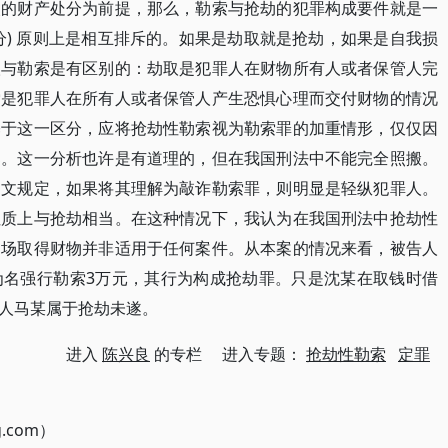
失的财产处分为前提，那么，勒索与抢劫的犯罪构成要件就是一
分) 原则上是相互排斥的。如果是劫取就是抢劫，如果是自我损
取与勒索是有区别的：劫取是犯罪人在财物所有人或者保管人完
索是犯罪人在所有人或者保管人产生恐惧心理而交付财物的情况
基于这一区分，应将抢劫性勒索视为勒索罪的加重情形，仅仅因
已。这一分析也许是有道理的，但在我国刑法中不能完全照搬。
明文规定，如果将其理解为敲诈勒索罪，则明显是轻纵犯罪人。
性质上与抢劫相当。在这种情况下，我认为在我国刑法中抢劫性
当场取得财物并非适用于任何案件。从本案的情况来看，被告人
为名强行勒索3万元，其行为构成抢劫罪。只是沈某在取钱时借
人马某属于抢劫未遂。
进入
陈兴良
的专栏 进入专题：
抢劫性勒索
定罪
g.com）