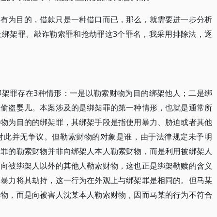
占有为目的，借款只是一种借口而已，那么，就需要进一步分析
及绑架罪、敲诈勒索罪和抢劫罪这3个罪名，我采用排除法，逐
绑架罪存在3种情形：一是以勒索财物为目的绑架他人；二是绑
的偷盗婴儿。本案涉及的是绑架罪的第一种情形，也就是通常所
财物为目的的绑架罪，其绑架手段是指使用暴力、胁迫或者其他
对此并无争议。但勒索财物的对象是谁，由于法律规定未予明
架罪的勒索财物并非向绑架人本人勒索财物，而是利用被绑架人
而向被绑架人以外的其他人勒索财物，这也正是绑架勒赎的含义
用暴力将其劫持，这一行为在外观上与绑架罪是相同的。但马某
财物，而是向被害人沈某本人勒索财物，因而马某的行为不符合