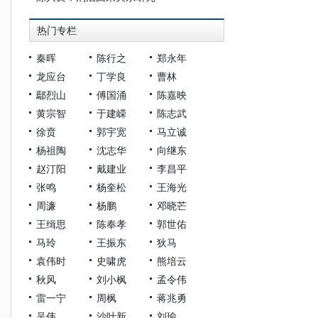
热门专栏
秦晖
陈行之
郑永年
龙应台
丁学良
曹林
鄢烈山
傅国涌
陈嘉映
黄宗智
于建嵘
陈志武
徐贲
郭宇宽
马立诚
杨祖陶
沈志华
向继东
赵汀阳
戴建业
李昌平
张鸣
杨奎松
王海光
周濂
杨鹏
邓晓芒
王缉思
陈奉孝
郭世佑
马玲
王振东
狄马
袁伟时
史啸虎
熊培云
秋风
刘小枫
孟令伟
雷一宁
周枫
蒋兆勇
吴伟
沙叶新
刘瑜