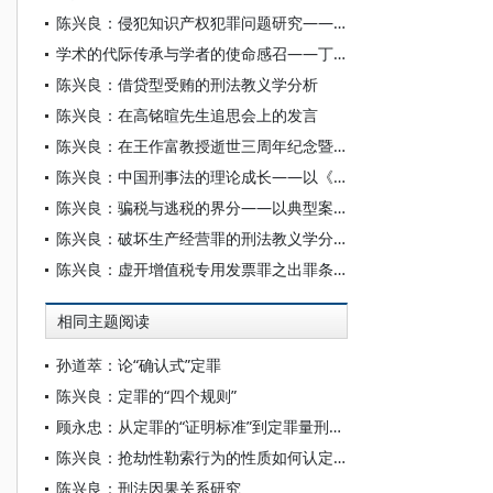
陈兴良：侵犯知识产权犯罪问题研究——以五个司法规范性文件为中心
学术的代际传承与学者的使命感召——丁胜明访陈兴良教授
陈兴良：借贷型受贿的刑法教义学分析
陈兴良：在高铭暄先生追思会上的发言
陈兴良：在王作富教授逝世三周年纪念暨学术研讨会上的致辞
陈兴良：中国刑事法的理论成长——以《刑事法评论》50卷为线索
陈兴良：骗税与逃税的界分——以典型案例解决司法争议
陈兴良：破坏生产经营罪的刑法教义学分析
陈兴良：虚开增值税专用发票罪之出罪条款的刑法教义学分析
相同主题阅读
孙道萃：论“确认式”定罪
陈兴良：定罪的“四个规则”
顾永忠：从定罪的“证明标准”到定罪量刑的“证据标准”
陈兴良：抢劫性勒索行为的性质如何认定？
陈兴良：刑法因果关系研究