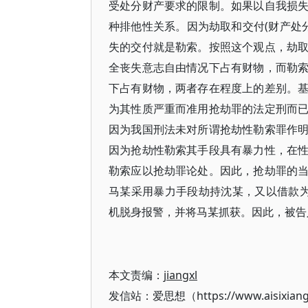
受处分财产要求的限制。如果以自我损
种排他性关系。因为劫取和交付(财产处
失的交付就是勒索。按照这个观点，劫
全丧失意志自由情况下占有财物，而勒
下占有财物，两者存在程度上的差别。
为其性质严重而准用抢劫罪的法定刑而
因为我国刑法未对所谓抢劫性勒索罪作
因为抢劫性勒索其手段具有暴力性，在
勒索应以抢劫罪论处。因此，抢劫罪的
马某采用暴力手段劫持沈某，又以借款
机脱身报警，并将马某抓获。因此，被告
本文责编：
jiangxl
发信站：爱思想（https://www.aisixian