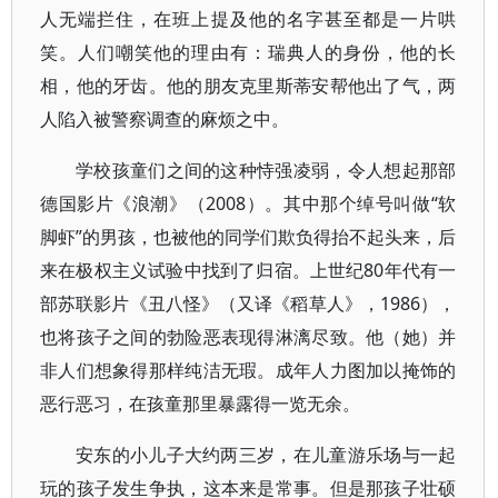
人无端拦住，在班上提及他的名字甚至都是一片哄
笑。人们嘲笑他的理由有：瑞典人的身份，他的长
相，他的牙齿。他的朋友克里斯蒂安帮他出了气，两
人陷入被警察调查的麻烦之中。
学校孩童们之间的这种恃强凌弱，令人想起那部
德国影片《浪潮》（2008）。其中那个绰号叫做“软
脚虾”的男孩，也被他的同学们欺负得抬不起头来，后
来在极权主义试验中找到了归宿。上世纪80年代有一
部苏联影片《丑八怪》（又译《稻草人》，1986），
也将孩子之间的勃险恶表现得淋漓尽致。他（她）并
非人们想象得那样纯洁无瑕。成年人力图加以掩饰的
恶行恶习，在孩童那里暴露得一览无余。
安东的小儿子大约两三岁，在儿童游乐场与一起
玩的孩子发生争执，这本来是常事。但是那孩子壮硕