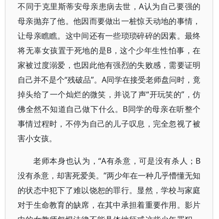
不同于克里斯蒂安母亲患病去世，A认为自己要强的
母亲抛弃了他。他因而要做出一桩惊天动地的事情，
让母亲瞧瞧。这中间还有一些琐琐碎碎的因素。最终
将无辜女孩置于死地的是B，这个少年生性怕事，在
家被过度溺爱，也因此他有强烈的失败感，需要证明
自己并不是个“残破品”。A同学在接受老师盘问时，竟
掉头给了一个灿烂的微笑，并说了声“开玩笑的”，仿
佛全然不知道自己做下什么。B同学的母亲在听整个
事情过程时，不停为自己的儿子叹息，完全忽视了被
害小女孩。
老师本身也认为，“A有杀意，可是没有杀人；B
没有杀意，却害死爱美。”两少年在一种几乎懵懂无知
的状态中犯下了难以饶恕的罪行。显然，学校与家庭
对于生命教育的缺席，在其中承担着重要作用。影片