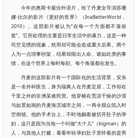
今年的奥斯卡最佳外语片，给了丹麦女导演苏珊
娜·比尔的影片《更好的世界》（InaBetterWorld，
2010）。这部影片被认为“在每一个方面都不落俗
套”。它所处理的主要是日常生活中的暴力，这是一种
司空见惯的现象，然而却可能会造成重大后果。两个
人为一点琐事吵架，结果却闹出人命。诸如此类的事
情，在这个世界上每时每刻、每个角落都在发生。
丹麦的这部影片有一个国际化的生活背景，安东
是一名外科医生，身为瑞典人在丹麦定居，工作却在
千里之外的非洲某难民营。他穿梭在荒凉干燥的沙漠
与如景如画的丹麦海滨城市之间，一再令观众陷入时
空倒错。他的手术台上，不时地躺着被切开肚子的孕
妇，这只是因为当地一个叫做“大个儿”（bigman）的
人，与其他人打赌，看看年轻孕妇肚子里怀着的是男