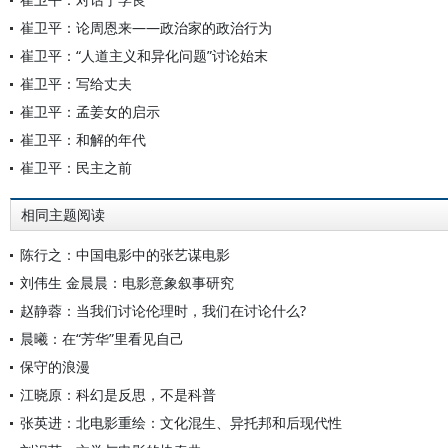
崔卫平：论周恩来——政治家的政治行为
崔卫平：“人道主义和异化问题”讨论始末
崔卫平：写给丈夫
崔卫平：孟姜女的启示
崔卫平：和解的年代
崔卫平：民主之前
相同主题阅读
陈行之：中国电影中的张艺谋电影
刘伟生 金晨晨：电影意象叙事研究
赵静蓉：当我们讨论伦理时，我们在讨论什么?
晨曦：在“芳华”里看见自己
保守的浪漫
江晓原：科幻是反思，不是科普
张英进：北电影重绘：文化混生、异托邦和后现代性