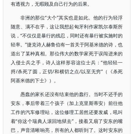
有透视力，无暇顾及自己行为的后果。
非洲的那位“大个”其实也是如此。他的行为轻浮
随意、满不在乎，这让我想起匈牙利作家凯尔泰斯所
说，“不仅仅是暴行的残忍，同时还有暴行被实施时的
轻率。”捷克诗人赫鲁伯有一首关于阿基米德的诗，也
道出了某种真相。那位伟大的数学家死于误闯进来的
入侵士兵之手，诗人这样形容这位士兵：“他轻轻一
捋/杀死了圆，正切/和横切之点/以至无穷”（《杀死
阿基米德的下士》）。
愚蠢的家长还没有结束他的蠢行。当时不还手的
安东，事后带着三个孩子（加上克里斯蒂安）前往他
工作的汽车修理站，这位修理工居然还要发威，吼叫
着“你这个瑞典人滚回地狱去”，接着又扇了安东的嘴
巴，声音清晰响亮，所有的人都听到了。这时安东的