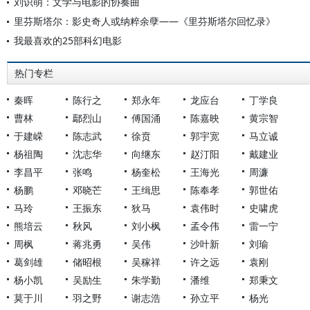
刘识萌：文学与电影的协奏曲
里芬斯塔尔：影史奇人或纳粹余孽——《里芬斯塔尔回忆录》
我最喜欢的25部科幻电影
热门专栏
秦晖
陈行之
郑永年
龙应台
丁学良
曹林
鄢烈山
傅国涌
陈嘉映
黄宗智
于建嵘
陈志武
徐贲
郭宇宽
马立诚
杨祖陶
沈志华
向继东
赵汀阳
戴建业
李昌平
张鸣
杨奎松
王海光
周濂
杨鹏
邓晓芒
王缉思
陈奉孝
郭世佑
马玲
王振东
狄马
袁伟时
史啸虎
熊培云
秋风
刘小枫
孟令伟
雷一宁
周枫
蒋兆勇
吴伟
沙叶新
刘瑜
葛剑雄
储昭根
吴稼祥
许之远
袁刚
杨小凯
吴励生
朱学勤
潘维
郑秉文
莫于川
羽之野
谢志浩
孙立平
杨光