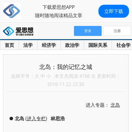
下载爱思想APP
立即下载
随时随地阅读精品文章
登录
注册
首页
法学
经济学
政治学
国际关系
社会学
北岛：我的记忆之城
选择字号：
大
中
小
本文共阅读 4166 次 更新时间：
2010-11-22 22:30
进入专题：
北岛
●
北岛
(
进入专栏
)
林思浩