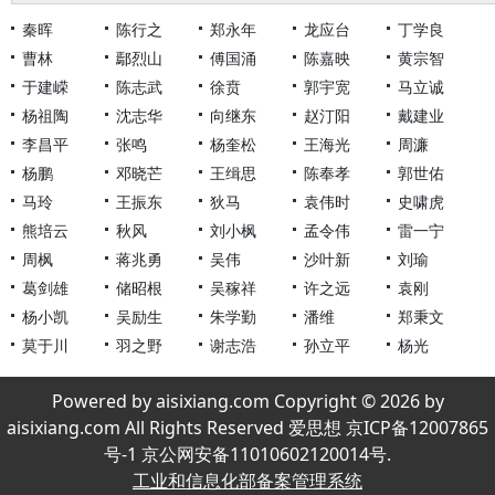
秦晖
陈行之
郑永年
龙应台
丁学良
曹林
鄢烈山
傅国涌
陈嘉映
黄宗智
于建嵘
陈志武
徐贲
郭宇宽
马立诚
杨祖陶
沈志华
向继东
赵汀阳
戴建业
李昌平
张鸣
杨奎松
王海光
周濂
杨鹏
邓晓芒
王缉思
陈奉孝
郭世佑
马玲
王振东
狄马
袁伟时
史啸虎
熊培云
秋风
刘小枫
孟令伟
雷一宁
周枫
蒋兆勇
吴伟
沙叶新
刘瑜
葛剑雄
储昭根
吴稼祥
许之远
袁刚
杨小凯
吴励生
朱学勤
潘维
郑秉文
莫于川
羽之野
谢志浩
孙立平
杨光
Powered by aisixiang.com Copyright © 2026 by
aisixiang.com All Rights Reserved 爱思想 京ICP备12007865
号-1 京公网安备11010602120014号.
工业和信息化部备案管理系统