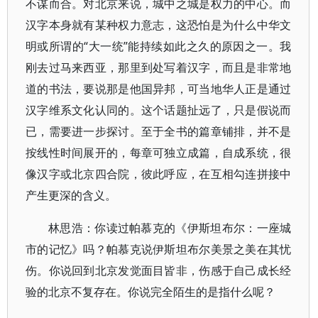
不谋而合。对北京来说，城中之城是权力的中心。而
汉字本身就有某种权力意志，这恐怕是为什么中华文
明或所谓的“大一统”能持续如此之久的原因之一。我
刚去过马来西亚，那里到处写着汉字，而且是非常地
道的书法，要说那是他国异邦，可当地华人正是通过
汉字维系文化认同的。这个话题扯远了，只是假说而
已，需要进一步探讨。至于全书的篇章铺排，并不是
按线性时间展开的，每章可独立成篇，自成系统，很
像汉字或北京四合院，彼此呼应，在互相勾连拼接中
产生更深的含义。
林思浩：你读过帕慕克的《伊斯坦布尔：一座城
市的记忆》吗？帕慕克说伊斯坦布尔美景之美在其忧
伤。你说回到北京发觉面目皆非，伤感于自己成长经
验的北京不复存在。你说完全陌生的是指什么呢？