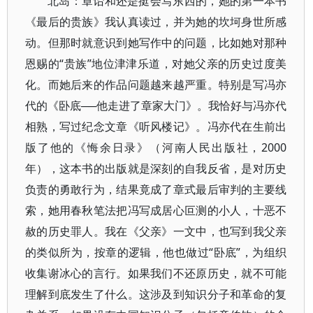
北岛：章诒和还是挺会写东西的，她的第一本书
《最后的贵族》我认真读过，并为她的坎坷身世所感
动。但那时就意识到她写作中的问题，比如她对那种
恩赐的“贵族”地位津津乐道，对她父亲的历史过度美
化。而她后来的作品问题越来越严重。特别是写冯亦
代的《卧底──他走进了章家大门》。我恰好与冯亦代
相熟，写过纪念文章《听风楼记》。冯亦代在生前出
版了他的《悔余日录》（河南人民出版社，2000
年），这本书的出版就是深刻的自我反省，是对历史
负责的勇敢行为，结果竟成了章式最后审判的主要线
索，她用春秋笔法把冯写成居心叵测的小人，十恶不
赦的历史罪人。我在《父亲》一文中，也写到我父亲
的类似所为，按章的逻辑，他也做过“卧底”，为组织
收集谢冰心的言行。如果我们不还原历史，就不可能
理解到底发生了什么。这涉及到知识分子和革命的复