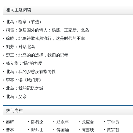
相同主题阅读
北岛：断章（节选）
柯雷：旅居国外的诗人：杨炼、王家新、北岛
徐晓：北岛诗歌依然流行，这是时代的不幸
刘芳：对话北岛
楚三：北岛的的选择，我们的思考
杨立华：“陈”的力度
北岛：我的乡愁没有指向性
李零：读《城门开》
北岛：我的记忆之城
北岛：父亲
热门专栏
秦晖
陈行之
郑永年
龙应台
丁学良
曹林
鄢烈山
傅国涌
陈嘉映
黄宗智