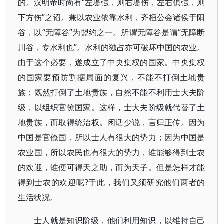
的。汉明帝时尚有“左堤强，则右堤伤，左右俱强，则
下方伤”之诏。兼以农业依靠水利，齐桓公会诸侯于阳
谷，以“无障谷”为盟约之一。所谓无障谷是谓“无障断
川谷，专水利也”。水利的独占亦可破坏中国的农业。
由于这个必要，遂成立了中央集权的国家。中央集权
的国家要预防割据局面的复兴，不能不打倒土地贵
族；既然打倒了土地贵族，自然不能不利用士大夫阶
级，以组织官僚国家。这样，士大夫阶级就代替了土
地贵族，而取得统治权。闲话少说，言归正传。因为
中国是官僚国，所以士人有很大的势力；因为中国是
农业国，所以农民也有很大的势力，谁能够得到士农
的欢迎，谁便可得天之助，而为天子。但是怎样才能
得到士农的欢迎呢?于此，我们又须研究他们两者的
生活状况。
士人就是知识阶级，他们利用知识，以维持自己