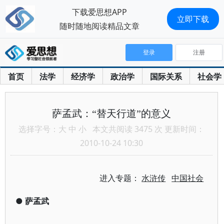
下载爱思想APP
立即下载
随时随地阅读精品文章
登录
注册
首页
法学
经济学
政治学
国际关系
社会学
萨孟武：“替天行道”的意义
选择字号：
大
中
小
本文共阅读 3475 次 更新时间：
2010-10-24 10:30
进入专题：
水浒传
中国社会
●
萨孟武