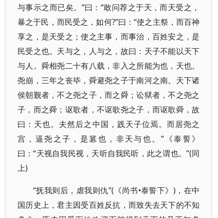
与事示之而已矣。”曰：“敢问荐之于天，而天受之，
暴之于民，而民受之，如何?”曰：“使之主祭，而百神
享之，是天受之；使之主事，而事治，百姓安之，是
民受之也。天与之，人与之，故曰：天子不能以天下
与人。舜相尧二十有八载，非入之所能为也，天也。
尧崩，三年之丧毕，舜避尧之子于南河之南。天下诸
侯朝觐者，不之尧之子，而之舜；讼狱者，不之尧之
子，而之舜；讴歌者，不讴歌尧之子，而讴歌舜，故
曰：天也。夫然后之中国，践天子位焉。而居尧之
宫，逼尧之子，是篡也，非天与也。”《泰誓》
曰：“天视自我民视，天听自我民听，此之谓也。”(同
上)
“抚我则后，虐我则仇”(《尚书•泰誓下》)，在中
国历史上，君主因受百姓反抗，而致失去天下的不知