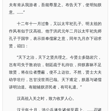
夫有肯从我游者，吾能尊显之。布告天下，使明知朕
意。……”
十二年十一月过鲁，又以太牢祀孔子。明太祖的
作风有似于汉高祖。他于洪武元年二月以太牢祀先师
孔子于国学，表示崇奉儒家之意，同年九月亦下诏求
贤，诏曰：
“天下之治，天下之贤共理之。今贤士多隐岩穴，
岂有司失于敦劝欤，朝廷疏于礼待欤，抑朕寡昧不足
致贤，将在位者壅蔽，使不上达欤。不然，贤士大夫
幼学壮行，岂甘没世而已哉。天下甫定，朕愿与诸儒
讲明治道。有能辅朕济民者，有司礼遣。”
汉高祖入关之时，致力收罗人心。
汉元年十月，沛公兵遂先诸侯至霸上。……召诸