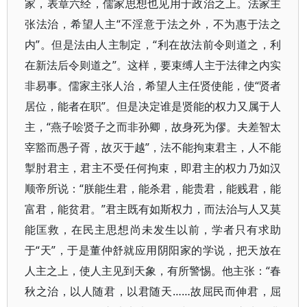
家，表章六经，儒家思想也见用于政治之上。法家主
张法治，希望人主“不淫意于法之外，不为惠于法之
内”。但是法由人主制定，“利在故法前令则道之，利
在新法后令则道之”。这样，要束缚人主于法律之内实
非易事。儒家主张人治，希望人主任贤使能，使“贤者
居位，能者在职”。但是决定谁是贤能的权力又属于人
主，“燕子哙贤子之而非孙卿，故身死为僇。夫差智太
宰豁而愚子胥，故灭于越”，法不能拘束君主，人不能
掣肘君主，君主不受任何拘束，即君主的权力乃如汉
顺帝所说：“朕能生君，能杀君，能贵君，能贱君，能
富君，能贫君。”君主既有如斯权力，而法治与人又莫
能匡救，在民主思想尚未发生以前，学者只有求助
于“天”，于是董仲舒就应用阴阳家的学说，把天放在
人主之上，使人主见到天象，有所警惕。他主张：“春
秋之治，以人随君，以君随天……故屈民而伸君，屈