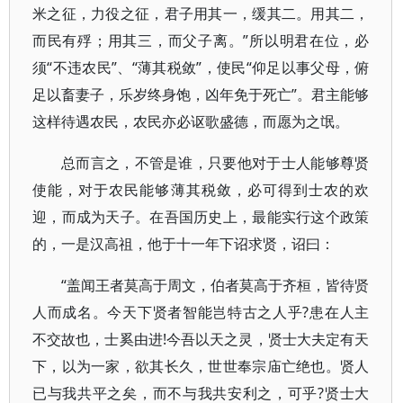
米之征，力役之征，君子用其一，缓其二。用其二，
而民有殍；用其三，而父子离。”所以明君在位，必
须“不违农民”、“薄其税敛”，使民“仰足以事父母，俯
足以畜妻子，乐岁终身饱，凶年免于死亡”。君主能够
这样待遇农民，农民亦必讴歌盛德，而愿为之氓。
总而言之，不管是谁，只要他对于士人能够尊贤
使能，对于农民能够薄其税敛，必可得到士农的欢
迎，而成为天子。在吾国历史上，最能实行这个政策
的，一是汉高祖，他于十一年下诏求贤，诏曰：
“盖闻王者莫高于周文，伯者莫高于齐桓，皆待贤
人而成名。今天下贤者智能岂特古之人乎?患在人主
不交故也，士奚由进!今吾以天之灵，贤士大夫定有天
下，以为一家，欲其长久，世世奉宗庙亡绝也。贤人
已与我共平之矣，而不与我共安利之，可乎?贤士大