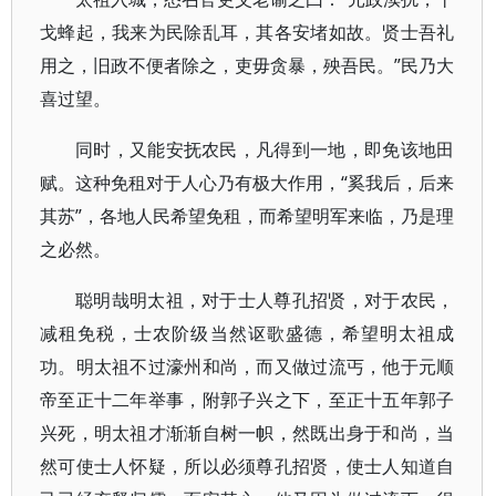
戈蜂起，我来为民除乱耳，其各安堵如故。贤士吾礼
用之，旧政不便者除之，吏毋贪暴，殃吾民。”民乃大
喜过望。
同时，又能安抚农民，凡得到一地，即免该地田
赋。这种免租对于人心乃有极大作用，“奚我后，后来
其苏”，各地人民希望免租，而希望明军来临，乃是理
之必然。
聪明哉明太祖，对于士人尊孔招贤，对于农民，
减租免税，士农阶级当然讴歌盛德，希望明太祖成
功。明太祖不过濠州和尚，而又做过流丐，他于元顺
帝至正十二年举事，附郭子兴之下，至正十五年郭子
兴死，明太祖才渐渐自树一帜，然既出身于和尚，当
然可使士人怀疑，所以必须尊孔招贤，使士人知道自