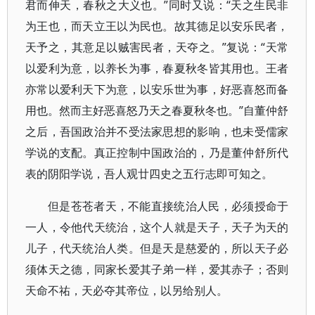
君而伸天，春秋之大义也。”同时又说：“天之生民非
为王也，而天立王以为民也。故其德足以安乐民者，
天予之，其意足以贼害民者，天夺之。”复说：“天常
以爱利为意，以养长为事，春夏秋冬皆其用也。王者
亦常以爱利天下为意，以安乐世为事，好恶喜怒而备
用也。然而主好恶喜怒乃天之春夏秋冬也。”自董仲舒
之后，吾国政治并不受法家思想的影响，也未受儒家
学说的支配。真正控制中国政治的，乃是董仲舒所代
表的阴阳学说，吾人观廿四史之五行志即可知之。
但是苍苍者天，不能直接统治人民，必须授命于
一人，令他代天统治，这个人就是天子，天子为天的
儿子，代天统治人类。但是天是慈爱的，所以天子必
须体天之德，同家长爱其子弟一样，爱其赤子；否则
天命不祐，天必夺其帝位，以另给别人。