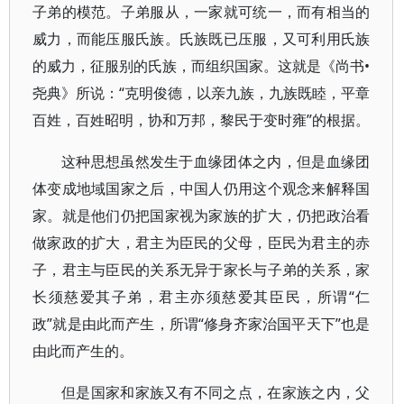
子弟的模范。子弟服从，一家就可统一，而有相当的
威力，而能压服氏族。氏族既已压服，又可利用氏族
的威力，征服别的氏族，而组织国家。这就是《尚书•
尧典》所说：“克明俊德，以亲九族，九族既睦，平章
百姓，百姓昭明，协和万邦，黎民于变时雍”的根据。
这种思想虽然发生于血缘团体之内，但是血缘团
体变成地域国家之后，中国人仍用这个观念来解释国
家。就是他们仍把国家视为家族的扩大，仍把政治看
做家政的扩大，君主为臣民的父母，臣民为君主的赤
子，君主与臣民的关系无异于家长与子弟的关系，家
长须慈爱其子弟，君主亦须慈爱其臣民，所谓“仁
政”就是由此而产生，所谓“修身齐家治国平天下”也是
由此而产生的。
但是国家和家族又有不同之点，在家族之内，父