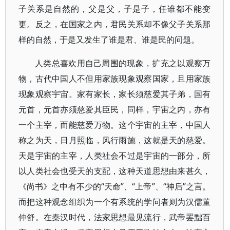
子关系是自然的，父是父，子是子，任谁都不能变
更。反之，在国家之内，君民关系却不像父子关系那
样的自然，于是又发生了谁是君、谁是民的问题。
人类总喜欢用自己周围的现象，扩充之以观察万
物，古代中国人不但用家族现象观察国家，且用家族
现象观察宇宙。家有家长，家长须慈爱其子弟，国有
元首，元首亦须慈爱其臣民，同样，宇宙之内，亦有
一个主宰，而能慈爱万物。这个宇宙的主宰，中国人
称之为天，日月照临，风行雨施，这就是天的慈爱。
天是宇宙的主宰，人类社会不过是宇宙的一部分，所
以人类社会也受天的支配，这种天道思想由来甚久，
《尚书》之中有不少的“天命”、“上帝”、“神后”之言。
而把这种观念组织为一个有系统的学问者则为汉儒董
仲舒。在秦汉时代，法家思想最见流行，武帝罢黜百