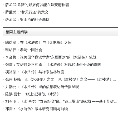
萨孟武:杀猪的郑屠何以能在延安府称霸
萨孟武：“替天行道”的意义
萨孟武：梁山泊的社会基础
相同主题阅读
陈益源：在《水浒传》与《金瓶梅》之间
谢幼伟：孝与中国社会
李金梅：论美国华裔汉学家“东夏西刘”的《水浒传》笔战
张蕾：英雄何处不相逢：《水浒传》对现代通俗小说的影响
项裕荣：《水浒传》与禅宗丛林制度
张伟 杨峰：互《水浒传》之文，见《红楼梦》之义——《红楼梦》与《水浒传》互文性琐论
尹韵公：《水浒传》里的信息表达与传播呈现
陈洪 曹廿：“纸上江湖”说《水浒》
刘召明：《水浒传》“农民起义”说、“逼上梁山”说献疑——基于英雄人物身份、职业及上山类型的统计分析
邓雷：《水浒传》版本研究回顾与前瞻