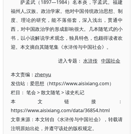
萨孟武（1897—1984）名本炎，字孟武。福建
福州人,汉族。政治学家。他对中国传统政治思想、制
度、理论的研究，能不落俗套，深入浅出，贯通中
西，对中国政治学的形成影响很大。几本随笔式的小
书，以小说解说学术观念，独具特色，也颇得读者欢
迎。本文摘自其随笔集《水浒传与中国社会》。
进入专题：
水浒传
中国社会
本文责编：
zhenyu
发信站：爱思想（https://www.aisixiang.com）
栏目：
笔会
>
散文随笔
>
读史札记
本文链接：
https://www.aisixiang.com/data/36854.html
文章来源：本文转自《水浒传与中国社会》，转载请
注明原始出处，并遵守该处的版权规定。