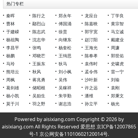
热门专栏
秦晖
陈行之
郑永年
龙应台
丁学良
曹林
鄢烈山
傅国涌
陈嘉映
黄宗智
于建嵘
陈志武
徐贲
郭宇宽
马立诚
杨祖陶
沈志华
向继东
赵汀阳
戴建业
李昌平
张鸣
杨奎松
王海光
周濂
杨鹏
邓晓芒
王缉思
陈奉孝
郭世佑
马玲
王振东
狄马
袁伟时
史啸虎
熊培云
秋风
刘小枫
孟令伟
雷一宁
周枫
蒋兆勇
吴伟
沙叶新
刘瑜
葛剑雄
储昭根
吴稼祥
许之远
袁刚
杨小凯
吴励生
朱学勤
潘维
郑秉文
莫于川
羽之野
谢志浩
孙立平
杨光
Powered by aisixiang.com Copyright © 2026 by
aisixiang.com All Rights Reserved 爱思想 京ICP备12007865
号-1 京公网安备11010602120014号.