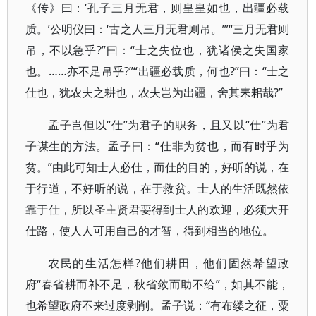
《传》曰：‘孔子三月无君，则皇皇如也，出疆必载
质。’公明仪曰：‘古之人三月无君则吊。’”“三月无君则
吊，不以急乎?”曰：“士之失位也，犹诸侯之失国家
也。……亦不足吊乎?”“出疆必载质，何也?”曰：“士之
仕也，犹农夫之耕也，农夫岂为出疆，舍其耒耜哉?”
孟子岂但以“仕”为君子的职务，且又以“仕”为君
子谋生的方法。孟子曰：“仕非为贫也，而有时乎为
贫。”由此可知士人必仕，而仕的目的，好听的说，在
于行道，不好听的说，在于救贫。士人的生活既然依
靠于仕，所以圣主贤君要得到士人的欢迎，必须大开
仕路，使人人可用自己的才智，得到相当的地位。
农民的生活怎样?他们耕田，他们固然希望政
府“春省耕而补不足，秋省敛而助不给”，如其不能，
也希望政府不来过度剥削。孟子说：“有布缕之征，粟