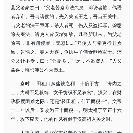
县父老豪杰曰：“父老苦秦苛法久矣，诽谤者族，偶语
者弃市。吾与诸侯约，先入关者王之，吾当王关中。
与父老约法三章耳：杀人者死，伤入及盗抵罪。馀悉
除去秦法。诸吏人皆安堵如故。凡吾所以来，为父老
除害，非有所侵暴，无恐!……”乃使人与秦吏行县乡
邑，告谕之。秦人大喜，争执牛羊酒食献飨军士。沛
公又让不受，曰：“仓粟多，非乏，不欲费人。”人又
益喜，唯恐沛公不为秦王。
秦时，“田租口赋盐铁之利二十倍于古”，“海内之
士，力耕不足粮饷，女子纺织不足衣食”。汉兴，在财
政极度困难之际，还是“轻田租，什五而税一”。文帝
十二年以后，又改为三十而税一。明太祖于至正十六
年，攻下应天，他的作风有似于汉高祖入关之时。
太祖入城，悉召官吏父老谕之曰：“元政渎扰，干