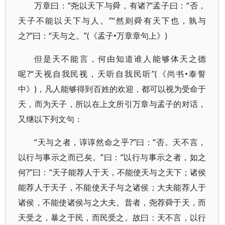
万章曰：“尧以天下与舜，有诸?”孟子曰：“否，
天子不能以天下与人。”“然则舜有天下也，孰与
之?”曰：“天与之。”(《孟子•万章章句上》)
但是天不能言，何由知道谁人能够体天之德
呢?“天视自我民视，天听自我民听”(《尚书•泰誓
中》)，凡人能够得到百姓的欢迎，都可以视为受命于
天，而为天子，所以在上文所引万章与孟子的对话，
又继以下列文句：
“天与之者，谆谆然命之乎?”曰：“否。天不言，
以行与事示之而已矣。”曰：“以行与事示之者，如之
何?”曰：“天子能荐人于天，不能使天与之天下；诸侯
能荐人于天子，不能使天子与之诸侯；大夫能荐人于
诸侯，不能使诸侯与之大夫。昔者，尧荐舜于天，而
天受之，暴之于民，而民受之。故曰：天不言，以行