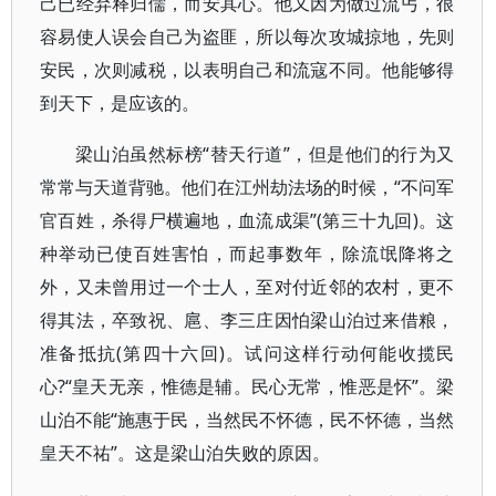
己已经弃释归儒，而安其心。他又因为做过流丐，很
容易使人误会自己为盗匪，所以每次攻城掠地，先则
安民，次则减税，以表明自己和流寇不同。他能够得
到天下，是应该的。
梁山泊虽然标榜“替天行道”，但是他们的行为又
常常与天道背驰。他们在江州劫法场的时候，“不问军
官百姓，杀得尸横遍地，血流成渠”(第三十九回)。这
种举动已使百姓害怕，而起事数年，除流氓降将之
外，又未曾用过一个士人，至对付近邻的农村，更不
得其法，卒致祝、扈、李三庄因怕梁山泊过来借粮，
准备抵抗(第四十六回)。试问这样行动何能收揽民
心?“皇天无亲，惟德是辅。民心无常，惟恶是怀”。梁
山泊不能“施惠于民，当然民不怀德，民不怀德，当然
皇天不祐”。这是梁山泊失败的原因。