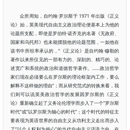
众所周知，自约翰·罗尔斯于 1971 年出版《正义
论》始，英美现代自由主义政治理论便基本上为他的
论题所支配，即使是罗伯特·诺齐克的名著《无政府、
国家和乌托邦》也未能摆脱他的论题范围，一如他在
该书中所坦率承认的，“《正义论》是自约翰·穆勒的
著作以来所仅见的一部有力的、深刻的、精巧的、论
述宽广和系统的政治和道德哲学著作。……政治哲学
家们现在必须要么在罗尔斯的理论框架内工作，要么
解释不这样做的理由”；而从研究范式的转换来看，我
们则可以说英美政治哲学的发展因罗尔斯的《正义
论》重新确立起了义务论伦理学而步入了一个“罗尔斯
时代”或“以罗尔斯为轴心的时代”；这个时代的特征主
要表现为英语世界的自由主义从功利主义走出而步入
了“以个人权利为核心”的当代自由主义话语之中。在