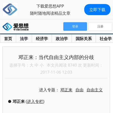
下载爱思想APP
立即下载
随时随地阅读精品文章
登录
注册
首页
法学
经济学
政治学
国际关系
社会学
邓正来：当代自由主义内部的分歧
选择字号：
大
中
小
本文共阅读 8740 次 更新时间：
2017-11-06 12:03
进入专题：
邓正来
自由
自由主义
●
邓正来
(
进入专栏
)