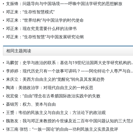
支振锋：问题导向与中国场境——呼唤中国法学研究的思想解放
邓正来：“生存性智慧模式”
邓正来：“世界结构”与中国法学的时代使命
邓正来：现在究竟需要什么样的法律书
邓正来：“生存性智慧”与中国发展研究论纲
相同主题阅读
马麟贺：史学与政治的联系：基佐与19
李婷婷：现代历史只有一个故事可讲吗？——阿伦特论个人
来庆立：美西方自由主义的“觉醒化”转向及其发展趋势
陶涛：美德政治学：对现代自由主义的一种反思
祝宏俊：“自由”理念在古希腊国际政治实践中的失败
聂锦芳：权力、资本与自由
王赟：韦伯的民族主义与自由主义：方法论下的政治观
魏敦友：我与邓正来教授的今世缘及近二百年中国问题认知的三大范
张三南 张恺：“一族一国论”的自由—功利民族主义实质及批评