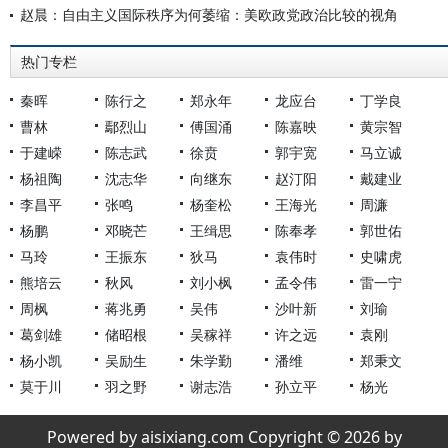
赵晨：自由主义国际秩序为何萎缩：美欧政党政治比较的视角
热门专栏
秦晖
陈行之
郑永年
龙应台
丁学良
曹林
鄢烈山
傅国涌
陈嘉映
黄宗智
于建嵘
陈志武
徐贲
郭宇宽
马立诚
杨祖陶
沈志华
向继东
赵汀阳
戴建业
李昌平
张鸣
杨奎松
王海光
周濂
杨鹏
邓晓芒
王缉思
陈奉孝
郭世佑
马玲
王振东
狄马
袁伟时
史啸虎
熊培云
秋风
刘小枫
孟令伟
雷一宁
周枫
蒋兆勇
吴伟
沙叶新
刘瑜
葛剑雄
储昭根
吴稼祥
许之远
袁刚
杨小凯
吴励生
朱学勤
潘维
郑秉文
莫于川
羽之野
谢志浩
孙立平
杨光
Powered by aisixiang.com Copyright © 2026 by