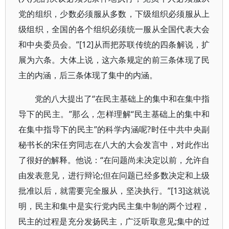
党的组织，少数必须服从多数，下级组织必须服从上
级组织，全国的各个组织必须统一服从全国代表大会
和中央委员会。”[12]从而把苏联传统的四条解说，扩
展为六条。大体上说，这六条规定的前三条体现了民
主的内涵，后三条体现了集中的内涵。
党的八大提出了“在民主基础上的集中和在集中指
导下的民主。”那么，怎样理解“民主基础上的集中和
在集中指导下的民主”的科学内涵呢?时任中共中央副
秘书长的宋任穷同志在八大的大会发言中，对此作出
了很好的解释。他说：“在问题尚未决定以前，允许自
由发表意见，进行辩论;但在问题已经多数决定和上级
批准以后，就需要完全服从，坚决执行。”[13]这就说
明，民主和集中是实行党内民主集中制的两个过程，
民主的过程是充分发扬民主，广泛听取意见;集中的过