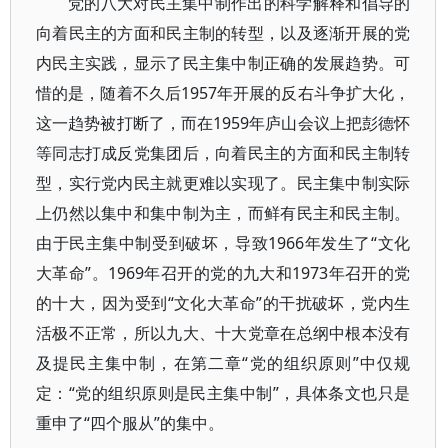
党的八大对民主集中制作出的科学解释和倡导的
向着民主的方面和民主制的转型，以及逐渐开展的党
内民主实践，显示了民主集中制正确的发展趋势。可
惜的是，随着不久后1957年开展的反右斗争扩大化，
这一趋势被打断了，而在1959年庐山会议上把彭德怀
等同志打成反党集团后，向着民主的方面和民主制转
型，实行党内民主就更难以实现了。民主集中制实际
上仍然以集中和集中制为主，而鲜有民主和民主制。
由于民主集中制受到破坏，导致1966年发生了“文化
大革命”。1969年召开的党的九大和1973年召开的党
的十大，因为受到“文化大革命”的干扰破坏，党内生
活极不正常，所以九大、十大党章在总纲中根本没有
及提民主集中制，在第二章“党的组织原则”中仅规
定：“党的组织原则是民主集中制”，具体条文也只是
重申了“四个服从”的集中。