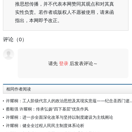
推思想传播，并不代表本网赞同其观点和对其真
实性负责。若作者或版权人不愿被使用，请来函
指出，本网即予改正。
评论（0）
请先
登录
后发表评论～
评论
相同作者阅读
许耀桐：工人阶级代言人的政治思想及其现实意蕴——纪念
蔡毅强 许耀桐：传承弘扬“四下基层”优良作风
许耀桐：进一步全面深化改革与坚持以制度建设为主线阐论
许耀桐：健全全过程人民民主制度体系论析