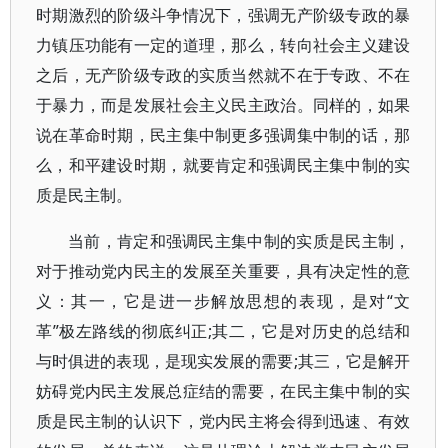
时期激烈的阶级斗争情况下，强调无产阶级专政的暴
力镇压功能有一定的道理，那么，转向社会主义建设
之后，无产阶级专政的实质当然就不在于专政、不在
于暴力，而是发展社会主义民主政治。同样的，如果
说在革命时期，民主集中制更多强调集中制的话，那
么，和平建设时期，就要肯定和强调民主集中制的实
质是民主制。
当前，肯定和强调民主集中制的实质是民主制，
对于推动党内民主的发展至关重要，具有决定性的意
义：其一，它是进一步解放思想的表现，是对“文
革”极左路线的彻底纠正;其二，它是对历史的总结和
与时俱进的表现，是现实发展的需要;其三，它是解开
妨碍党内民主发展总症结的需要，在民主集中制的实
质是民主制的认识下，党内民主将会得到迅速、有效