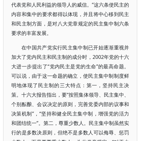
代表党和人民利益的领导人的威信。”这六条使民主的
内容和集中的要求都得以体现，并且将中心移到民主
和民主制方面，是对八大党章规定的民主集中制六条
要求的丰富发展。
在中国共产党实行民主集中制已开始逐渐重视并
加大了党内民主和民主制的成分时，2002年党的十六
大进一步提出了“党内民主是党的生命”的最高命题。
可以说，由于这一命题的确立，使民主集中制制度鲜
明地体现了民主制的三大特点：第一，坚持民主决
策。十六大报告指出，要“按照集体领导、民主集中、
个别酝酿、会议决定的原则，完善党委内部的议事和
决策机制”，“坚持和健全民主集中制，增强党的活力
和团结统一”。第二，尊重少数人。民主集中制虽然实
行的是多数决原则，但绝不是多数人可以侮辱、惩罚