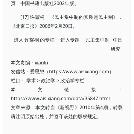
页，中国书籍出版社2002年版。
[17] 许耀桐：《民主集中制的实质是民主制》，
《北京日报》2006年2月20日。
进入
许耀桐
的专栏 进入专题：
民主集中制
中国
研究
本文责编：
xiaolu
发信站：爱思想（https://www.aisixiang.com）
栏目：
学术
>
政治学
>
政治学专栏
本文链接：
https://www.aisixiang.com/data/35847.html
文章来源：本文转自《新视野》2010年第4期，转载
请注明原始出处，并遵守该处的版权规定。