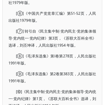
社1979年版。
[⑥]《中国共产党党章汇编》第51-52页，人民
出版社1979年版。
[⑦] 转引自《民主集中制·党内民主·党的集体领
导·党内统一·党内纪律》第3页，《苏联大百科全书》
选译，刘丕坤译，人民出版社1954 年版。
[⑧]《毛泽东选集》第l卷第278页，人民出版社
1991年版。
[⑨]《毛泽东选集》第2卷第383页，人民出版社
1991年版。
[⑩]《民主集中制·党内民主·党的集体领导·党内统
一·党内纪律》第1页，《苏联大百科全书》选译，刘