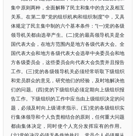
集中原则两种，全面解释了民主和集中的含义及相互
关系。在第二章“党的组织机构和组织制度”中，又具
体规定了民主集中制的六个基本条件：“(一)党的各级
领导机关都由选举产生。(二)党的最高领导机关是全
国代表大会，在地方范围内是地方各级代表大会。全
国代表大会和地方各级代表大会选举中央委员会和地
方各级委员会，这些委员会向代表大会负责并且报告
工作。(三)党的各级领导机关必须经常听取下级组织
和党员群众的意见，研究他们的经验，及时地解决他
们的问题。(四)党的下级组织必须定期向上级组织报
告工作。下级组织的工作中应当由上级组织决定的问
题，必须及时向上级请求指示。(五)党的各级组织实
行集体领导和个人负责相结合的原则，任何重大问题
都由集体决定，同时使个人充分发挥应有的作用。
(六)党的决议必须无条件地执行，党员个人必须服从