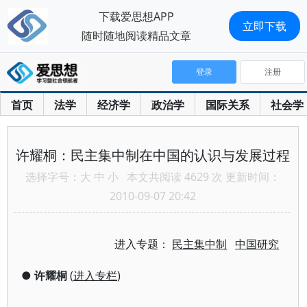
下载爱思想APP
立即下载
随时随地阅读精品文章
登录
注册
首页
法学
经济学
政治学
国际关系
社会学
许耀桐：民主集中制在中国的认识与发展过程
选择字号：
大
中
小
本文共阅读 4629 次 更新时间：
2010-09-07 20:42
进入专题：
民主集中制
中国研究
●
许耀桐
(
进入专栏
)