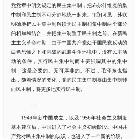
党党章中明文规定的民主集中制，把布尔什维克的集
中制和民主制不可分割地统一起来。”[⑩]可见，苏联
明确地把民主集中制解读为民主制和集中制两个部分
的相加和结合，并把集中制置于民主制之前。在新民
主主义革命时期，由于中国共产党处于国民党反动的
白色恐怖之下和内战的武装斗争环境中，没有民主活
动的条件，实行民主集中制而主要强调其中的集中
制，这是必要的、无可厚非的。不过，毛泽东也指
出，随着情况的变化，党的民主集中制要由集中制转
向民主制，将更多地实行民主制。
二
1949年新中国成立，以及1956年社会主义制度
基本建立后，中国进入了社会主义初级阶段。中国共
产党对民主集中制的认识，也进入了一个新的阶段。