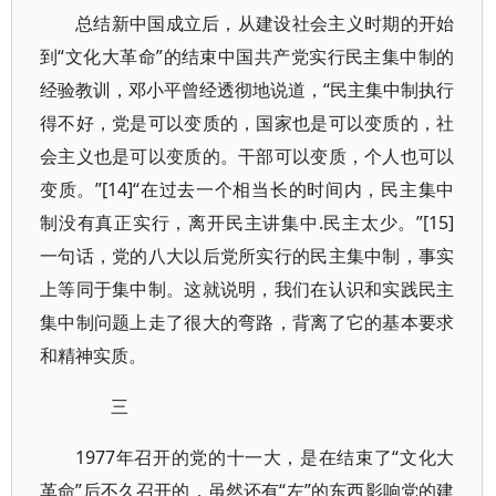
总结新中国成立后，从建设社会主义时期的开始
到“文化大革命”的结束中国共产党实行民主集中制的
经验教训，邓小平曾经透彻地说道，“民主集中制执行
得不好，党是可以变质的，国家也是可以变质的，社
会主义也是可以变质的。干部可以变质，个人也可以
变质。”[14]“在过去一个相当长的时间内，民主集中
制没有真正实行，离开民主讲集中.民主太少。”[15]
一句话，党的八大以后党所实行的民主集中制，事实
上等同于集中制。这就说明，我们在认识和实践民主
集中制问题上走了很大的弯路，背离了它的基本要求
和精神实质。
三
1977年召开的党的十一大，是在结束了“文化大
革命”后不久召开的，虽然还有“左”的东西影响党的建