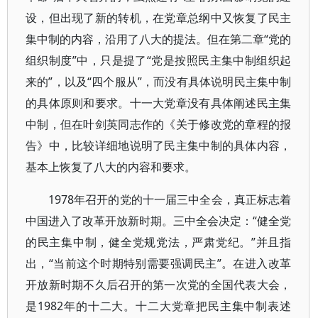
设，但出现了新的转机，在党章总纲中又恢复了民主
集中制的内容，沿用了八大的提法。但在第二章“党的
组织制度”中，只是提了“党是按照民主集中制组织起
来的”，以及“四个服从”，而没有具体说明民主集中制
的具体原则和要求。十一大党章没有具体阐述民主集
中制，但在叶剑英同志作的《关于修改党的章程的报
告》中，比较详细地说明了民主集中制的具体内容，
基本上恢复了八大的内容和要求。
1978年召开的党的十一届三中全会，真正标志着
中国进入了改革开放新时期。三中全会决定：“健全党
的民主集中制，健全党规党法，严肃党纪。”并且指
出，“当前这个时期特别需要强调民主”。在进入改革
开放新时期不久后召开的第一次党的全国代表大会，
是1982年的十二大。十二大党章把民主集中制表述