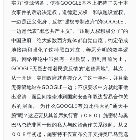
实力”资源储备，使得GOOGLE基本上把持了关于本
次事件的话语决定权，道德定义权，和议题设置权。
一边是正义化身，反抗“强权专制政府”的GOOGLE，
一边是代表“邪恶共产主义”、“压制人权积极分子”的
中国政府，绝大多数西方媒体都自觉自愿，约定俗成
地接纳和强化了这种黑白对立，善恶分明的叙事逻
辑。网络评论中虽然有一些质疑，但到目前为止，
GOOGLE无疑占领着民意反馈的“道德高地”。其次，
从一开始，美国政府就直接介入了这一事件，并且毫
无保留地站在GOOGLE一边；不仅要求中方就此事做
出澄清，而且间接牵涉到国家安全和双边贸易合作关
系的层面。 为什么GOOGLE有如此强大的“通天手
腕”呢？这还要从其首席执行官（ＣＥＯ）施密特与奥
巴马总统非同一般的私人与政治合作关系谈起。从２
００８年初起，施密特不仅宣布公开支持奥巴马竞选