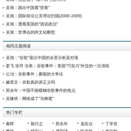
吴旭：跳出中国看“愤青”
吴旭：国际前沿公关理论扫描(2006-2009)
吴旭：透视美国的“游说政治”
吴旭：世博会的跨文化断想
相同主题阅读
吴旭：“谷歌”退出中国的全景分析及对策
姜飞 张丹 冷淞：谷歌事件：美国“巧实力”外交的一次演练
公冶：谷歌事件：撕裂的大争论
赫景文：谷歌真的讲正义吗
郑永年：中国不能模糊谷歌事件的焦点
吴稼祥：网络成了“马蜂窝”
热门专栏
秦晖
陈行之
郑永年
龙应台
丁学良