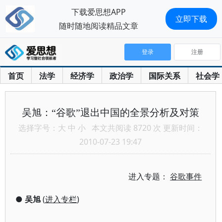
下载爱思想APP
立即下载
随时随地阅读精品文章
登录
注册
首页
法学
经济学
政治学
国际关系
社会学
吴旭：“谷歌”退出中国的全景分析及对策
选择字号：
大
中
小
本文共阅读 8720 次 更新时间：
2010-07-23 19:47
进入专题：
谷歌事件
●
吴旭
(
进入专栏
)