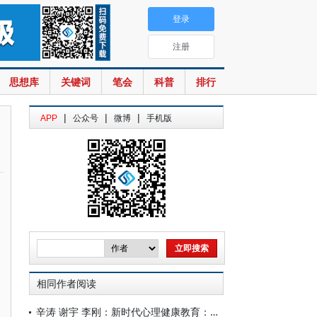
登录
注册
思想库
关键词
笔会
科普
排行
|
|
|
APP
公众号
微博
手机版
相同作者阅读
辛涛 谢宇 李刚：新时代心理健康教育：困顿与超越