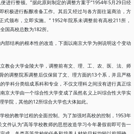
进行整顿。”据此原则制定的调整方案于“1954年5月29日经
，即积极进行酝酿准备工作。其后又经过与各方面往返商洽，方
正式颁布，立即实施。” 1952年院系未调整前有高校211所，
整后全国高校总数为182所。
校内部结构的根本性的改造，下面以南京大学为例说明这个变动
私立教会大学金陵大学，调整前有文、理、工、农、医、法、师
动骨的调整院系调整后仅保留了文、理方面的13个系，并且严格
统的学科分类组成系科和专业，不仅文理科之间没有进行真正综
。南京大学由一个综合性大学变成了虽然名义上叫综合性大学实
理学院，其他的12所综合大学也大体如此。
学校的教学过程的全面控制。为了加强对高校的控制，1953年
有关文件认为“高等学校教师的思想改造学习今年暑假前即可告一
部完成，各类高等学校的任务和培养人材的目标均较以前明确，