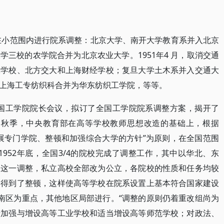
始在小范围内进行院系调整：北京大学、南开大学教育系并入北京
三校的农学院合并为北京农业大学。1951年4 月，取消交通
工学校、北方交大和上海财经学校；复旦大学土木系并入交通大
上海工专纺织科合并为华东纺织工学院，等等。
了全国工学院院长会议，拟订了全国工学院院系调整方案，揭开了
52年秋季，中央教育部在高等学校教师思想改造的基础上，根据
展专门学院、整顿和加强综合大学的方针”为原则，在全国范围
952年底，全国3/4的院校完成了调整工作，其中以华北、东
过这一调整，私立高校全部改为公立，各院校的性质和任务均较
学得到了整顿，这样使高等学校在院系设置上基本符合国家建设
中南区为重点，其他地区局部进行。“调整的原则仍着重改组尚为
于加强与增设高等工业学校和适当增设高等师范学校；对政法、