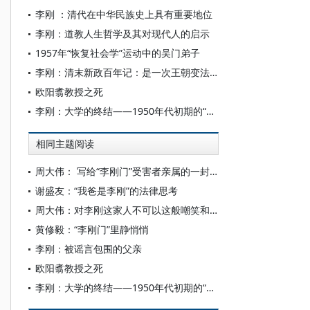
李刚 ：清代在中华民族史上具有重要地位
李刚：道教人生哲学及其对现代人的启示
1957年“恢复社会学”运动中的吴门弟子
李刚：清末新政百年记：是一次王朝变法还是一场现代化改革？
欧阳翥教授之死
李刚：大学的终结——1950年代初期的“院系调整”
相同主题阅读
周大伟： 写给“李刚门”受害者亲属的一封回信
谢盛友：“我爸是李刚”的法律思考
周大伟：对李刚这家人不可以这般嘲笑和歧视
黄修毅：“李刚门”里静悄悄
李刚：被谣言包围的父亲
欧阳翥教授之死
李刚：大学的终结——1950年代初期的“院系调整”