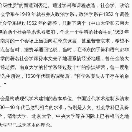
阶级性质”的而遭到否定。通过学科和课程改造，社会学、政治
学系在1949 年就被并入政治学系，政治学系在1952 年调整
社会学系经过1952 年的调整，只剩下两个（中山大学和云南大
仅存的两个社会学系也被取消，作为一个学科的社会学到1953 年
中南海的一个会场上当面向毛泽东谏言，甚至苦苦哀求，希望不
留点苗苗时，据费孝通回忆说，当时，毛泽东的手势和语气都非
大学的著名社会学家孙本文去了地理系搞经济地理，曾任金陵大
普通老师。南京大学的哲学系经过数十年的惨淡经营，曾一度集
先生所说，1950年代院系调整后，“哲学系竟失去了存在的余
。”
学会是构成现代学术建制的基本单位。中国近代学术建制从清末
0—40 年代已达到相当的水准，特别是人文、社会学科已具备
学，清华大学、北京大学、中央大学等在国际上已有相当之地
在大学里已成为基本的理念。