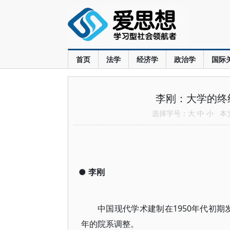
首页
法学
经济学
政治学
国际
李刚：大学的终结
选择字号：
大
中
小
本文共
●
李刚
中国现代学术建制在1950年代初期
年的院系调整。