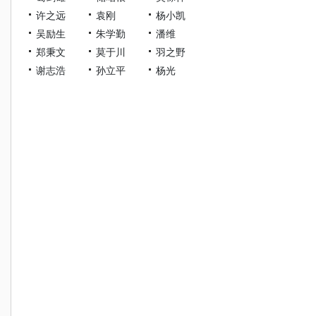
许之远
袁刚
杨小凯
吴励生
朱学勤
潘维
郑秉文
莫于川
羽之野
谢志浩
孙立平
杨光