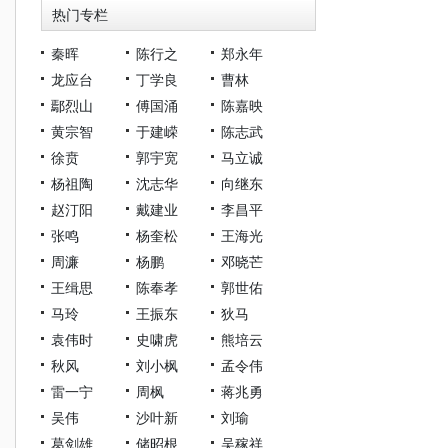
热门专栏
秦晖
陈行之
郑永年
龙应台
丁学良
曹林
鄢烈山
傅国涌
陈嘉映
黄宗智
于建嵘
陈志武
徐贲
郭宇宽
马立诚
杨祖陶
沈志华
向继东
赵汀阳
戴建业
李昌平
张鸣
杨奎松
王海光
周濂
杨鹏
邓晓芒
王缉思
陈奉孝
郭世佑
马玲
王振东
狄马
袁伟时
史啸虎
熊培云
秋风
刘小枫
孟令伟
雷一宁
周枫
蒋兆勇
吴伟
沙叶新
刘瑜
葛剑雄
储昭根
吴稼祥