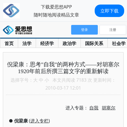
下载爱思想APP
立即下载
随时随地阅读精品文章
登录
注册
首页
法学
经济学
政治学
国际关系
社会学
倪梁康：思考"自我"的两种方式——对胡塞尔
1920年前后所撰三篇文字的重新解读
选择字号：
大
中
小
本文共阅读 7183 次 更新时间：
2010-03-17 12:01
进入专题：
自我
胡塞尔
●
倪梁康
(
进入专栏
)