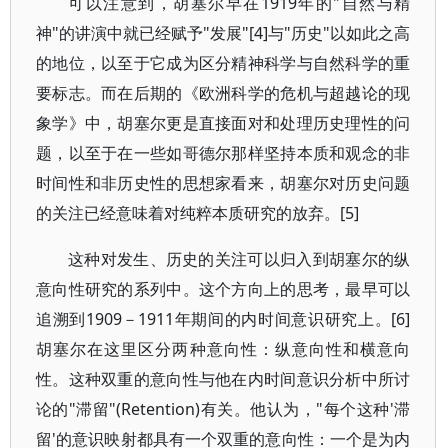
可以注意到，胡塞尔早在1919年的"自然与精
神"的讲演中就已经赋予"发展"[4]与"历史"以如此之高
的地位，以至于它成为区分精神科学与自然科学的重
要标志。而在后期的《欧洲科学的危机与超越论的现
象学》中，胡塞尔更是直接面对和处理历史理性的问
题，以至于在一些如哥德尔那样坚持本质和观念的非
时间性和非历史性的思想家看来，胡塞尔对历史问题
的关注已经意味着对纯粹本质研究的放弃。[5]
这种对发生、历史的关注可以归入到胡塞尔的纵
意向性研究的系列中。这个方向上的思考，最早可以
追溯到1909－1911年期间的内时间意识研究上。[6]
胡塞尔在这里区分两种意向性：纵意向性和横意向
性。这种双重的意向性与他在内时间意识分析中所讨
论的"滞留"(Retention)有关。他认为，"每个这种'滞
留'的意识映射都具有一个双重的意向性：一个是为内