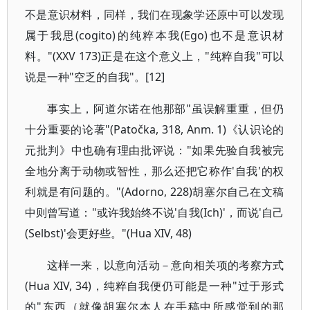
不是意识材料，同样，我们在现象学还原中可以发现
属于我思(cogito)的纯粹本我(Ego)也不是意识材
料。"(XXV 173)正是在这个意义上，"纯粹自我"可以
说是一种"空乏的自我"。[12]
事实上，阿道尔诺在他那部"虽误解重重，但仍
十分重要的论著"(Patočka, 318, Anm. 1)《认识论的
元批判》中也确有理由批评说："如果先验自我被完
全地分离于动物或智性，那么还把它称作'自我'的权
利就是有问题的。"(Adorno, 228)胡塞尔自己在文稿
中则曾写道："或许我始终不说'自我(Ich)'，而说'自己
(Selbst)'会更好些。"(Hua XIV, 48)
这样一来，以意向活动－意向相关项的考察方式
(Hua XIV, 34)，纯粹自我便仍可能是一种"过于形式
的"东西（就像胡塞尔本人在手稿中所感觉到的那