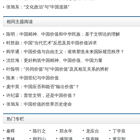
张旭东：“文化政治”与“中国道路”
相同主题阅读
陈明：中国精神、中国价值和中华民族：基于文明论的理解
时胜勋：中国“当代艺术”反思及其中国价值诉求
阎学通：中国价值与自由主义：谁将塑造未来国际规范秩序？
沈壮海：更好构筑中国精神、中国价值、中国力量
叶险明：“共同价值”与“中国价值”及其相互关系的辨析
陈来：中国世纪与中国价值
庞中英：中国应否和能否“输出价值”？
许纪霖：普世文明，还是中国价值？
张旭东：中国价值的世界历史使命
热门专栏
秦晖
陈行之
郑永年
龙应台
丁学良
曹林
鄢烈山
傅国涌
陈嘉映
黄宗智