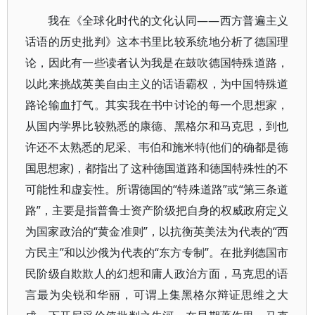
我在《全球化时代的文化认同——西方普遍主义
话语的历史批判》这本书里比较系统地分析了德国理
论，因此有一些读者认为我是在鼓吹德国特殊道路，
以此来挑战英美自由主义的话语霸权，为中国特殊道
路论输血打气。其实我在书中讨论的每一个思想家，
从国内学界比较熟悉的康德、黑格尔和马克思，到也
许还不太熟悉的尼采、韦伯和施米特(他们的确都是德
国思想家)，都指出了这种德国道路和德国特殊性的不
可能性和虚妄性。所谓德国的“特殊道路”或“第三条道
路”，主要是指普鲁士资产阶级把自身的权威政府定义
为国家政治的“黄金准则”，以抗衡英美法为代表的“西
方民主”和以沙俄为代表的“东方专制”。在批判德国市
民阶级自欺欺人的幻想和庸人政治方面，马克思的语
言最为尖锐和华丽，可谓上集黑格尔辩证思维之大