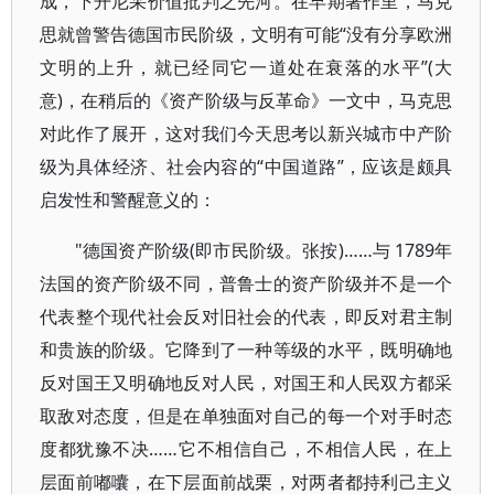
成，下开尼采价值批判之先河。在早期著作里，马克
思就曾警告德国市民阶级，文明有可能“没有分享欧洲
文明的上升，就已经同它一道处在衰落的水平”(大
意)，在稍后的《资产阶级与反革命》一文中，马克思
对此作了展开，这对我们今天思考以新兴城市中产阶
级为具体经济、社会内容的“中国道路”，应该是颇具
启发性和警醒意义的：
"德国资产阶级(即市民阶级。张按)……与 1789年
法国的资产阶级不同，普鲁士的资产阶级并不是一个
代表整个现代社会反对旧社会的代表，即反对君主制
和贵族的阶级。它降到了一种等级的水平，既明确地
反对国王又明确地反对人民，对国王和人民双方都采
取敌对态度，但是在单独面对自己的每一个对手时态
度都犹豫不决……它不相信自己，不相信人民，在上
层面前嘟囔，在下层面前战栗，对两者都持利己主义