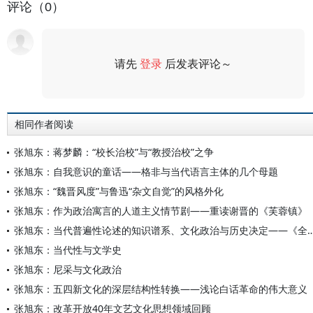
评论（0）
请先
登录
后发表评论～
评论
相同作者阅读
张旭东：蒋梦麟：“校长治校”与“教授治校”之争
张旭东：自我意识的童话——格非与当代语言主体的几个母题
张旭东：“魏晋风度”与鲁迅“杂文自觉”的风格外化
张旭东：作为政治寓言的人道主义情节剧——重读谢晋的《芙蓉镇》
张旭东：当代普遍性论述的知识谱系、文化政治与历史决定——《全球化时代
张旭东：当代性与文学史
张旭东：尼采与文化政治
张旭东：五四新文化的深层结构性转换——浅论白话革命的伟大意义
张旭东：改革开放40年文艺文化思想领域回顾