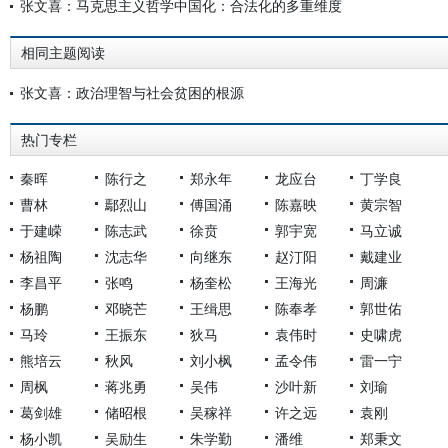
张文喜：马克思主义哲学中国化：合法化的多重维度
相同主题阅读
张文喜：政治理智与社会贫困的根源
热门专栏
秦晖
陈行之
郑永年
龙应台
丁学良
曹林
鄢烈山
傅国涌
陈嘉映
黄宗智
于建嵘
陈志武
徐贲
郭宇宽
马立诚
杨祖陶
沈志华
向继东
赵汀阳
戴建业
李昌平
张鸣
杨奎松
王海光
周濂
杨鹏
邓晓芒
王缉思
陈奉孝
郭世佑
马玲
王振东
狄马
袁伟时
史啸虎
熊培云
秋风
刘小枫
孟令伟
雷一宁
周枫
蒋兆勇
吴伟
沙叶新
刘瑜
葛剑雄
储昭根
吴稼祥
许之远
袁刚
杨小凯
吴励生
朱学勤
潘维
郑秉文