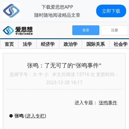
下载爱思想APP
立即下载
随时随地阅读精品文章
登录
注册
首页
法学
经济学
政治学
国际关系
社会学
张鸣：了无可了的“张鸣事件”
选择字号：
大
中
小
本文共阅读 13716 次 更新时间：
2023-12-28 16:17
进入专题：
张鸣事件
●
张鸣
(
进入专栏
)