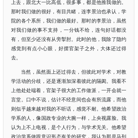
上去，跟北大一比高低，很多事，都是他推我做的。
那时我们做的很好，有目共睹，连李景治也承认，学
院的各个系所，我们做的最好。那时的李景治，虽然
对我们做的事不支持，一分钱不给，连句好话都没
有，但至少还没有从旁掣肘。此时的他，我除了隐约
感觉到有点小心眼，好摆官架子之外，大体还过得
去。
当然，虽然面上还过得去，但彼此对学术，对教
学活动的分歧，还是逐渐加深着彼此的隔阂。我看不
上他处处端着，官架子很大的工作做派，一开会就一
言堂。口中不说，估计不经意间也会有所流露，而他
则似乎越来越对我的不听话，感觉不耐。他希望政治
学系的人，像国政专业的大腕一样，上央视露脸。我
认为上不上电视，是个人行为，与学术无关。他希望
政治学系做跟意识形态有关的研究，我认为那是马列