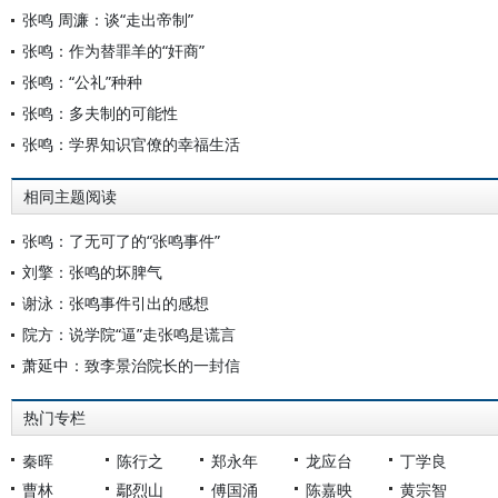
张鸣 周濂：谈“走出帝制”
张鸣：作为替罪羊的“奸商”
张鸣：“公礼”种种
张鸣：多夫制的可能性
张鸣：学界知识官僚的幸福生活
相同主题阅读
张鸣：了无可了的“张鸣事件”
刘擎：张鸣的坏脾气
谢泳：张鸣事件引出的感想
院方：说学院“逼”走张鸣是谎言
萧延中：致李景治院长的一封信
热门专栏
秦晖
陈行之
郑永年
龙应台
丁学良
曹林
鄢烈山
傅国涌
陈嘉映
黄宗智