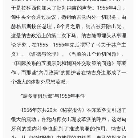
于是拉科西也加大了批判纳吉的声势。1955年4月，
匈中央全会通过决议，撤销纳吉党内外一切职务，由
赫格居斯接任总理，8个月之后，纳吉被开除出党，
这是纳吉政治上的第二次下马。纳吉随即埋头从事理
论研究，在1955－1956年先后撰写了《关于共产主
义》、《道德与伦理》、《当前的几个迫切问题》、
《国际关系的五项原则和我国外交政策的问题》等著
作，而那些“六月政策”的拥护者在纳吉身边形成了一
个强大的体制外思想流派。
“裴多菲俱乐部”与1956年事件
1956年苏共20大《秘密报告》在东欧各党引起了
很大的震动，各党内再次出现改革派的呼声，这对匈
牙利的党内斗争也起到了推波助澜的作用。纳吉认
为，从《秘密报告》中披露的资料看，自己的探索和