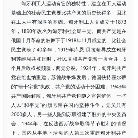
匈牙利工人运动有它的独特性，建立在工人运动
基础上的社会民主党要比共产党的历史长得多，因此
在工人中有深厚的基础。匈牙利工人党成立于1873
年，1890年改名为匈牙利社会民主党。而共产党是在
俄国十月革命的鼓舞下于1918年11月成立的，比社会
民主党晚了40多年，1919年库恩·贝拉领导成立匈牙
利苏维埃共和国时，社民党和共产党曾一度合并，5
个月后政权被颠覆，两党分裂。1924年，匈牙利共产
党在维也纳重建，苏德战争爆发后，德国扶持霍尔蒂
的“箭十字党”执政，共产党的活动十分困难。1943年
共产国际解散，匈牙利共产党也随之宣告解体，一些
人以“和平党”的旗号留在国内坚持斗争，党员只有
2000多人，另一些人跑到苏联组建了驻外的中央委员
会，1944年，在反法西斯战争取得节节胜利的情况
下，国内从事地下活动的人第三次重建匈牙利共产