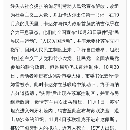
经失去社会拥护的匈牙利劳动人民党宣布解散，改组
为社会主义工人党，并由卡达尔出任第一书记。在10
月底的几天里，卡达尔与作为政府首脑的纳吉似乎在
合力平息事态。他们向全国宣布“10月23日事件”是“民
族民主运动”、“人民爱国运动”，并表示要让苏军立即
撤军、回到人民民主制度上来，举行自由选举、组织
由社会主义工人党和前小农党、社民党、全国农民党
参加的联合政府。但是局势仍未能控制住。10月30
日，暴动者冲进布达佩斯市委大楼，市委书记麦泽·伊
姆雷被杀。此时卡达尔在苏联暗中策动下，终于与纳
吉分道扬镳，“失踪”后出现在苏军控制区，并宣布另
组新政府，邀请苏军再次出兵镇压。11月1日，苏军
坦克进入匈牙利境内，纳吉至此宣布与苏联决裂，退
出华沙条约组织。11月4日苏联坦克开进布达佩斯，
摧毁了匈牙利人的抵抗，近万人死亡，15万人出逃。