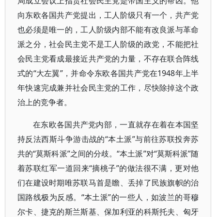
局成立会议上指责社会民主党是帝国主义的帮凶。他
向东欧各国共产党提出，工人阶级只有一个，共产党
也必须是唯一的，工人阶级内部不能有改良派与革命
派之分，社会民主党不是工人阶级的政党，不能把社
会民主党看成最接近共产党的力量，不存在联合阵线
式的“大左翼”，并命令东欧各国共产党在1948年上半
年快速完成兼并社会民主党的工作，尽快除掉这个政
治上的竞争者。
在东欧各国共产党内部，一直就存在着在本国坚
持反法西斯斗争游击战的“本土派”与前往苏联投奔苏
共的“莫斯科派”之间的分歧。“本土派”对“莫斯科派”随
着苏联红军一道回来“摘桃子”的做法很不满，更对他
们在建设时期唯苏联马首是瞻、丢掉了民族旗帜的治
国路线极为反感。“本土派”的一些人，如波兰的哥穆
尔卡、捷克的斯兰斯基、保加利亚的科斯托夫、匈牙