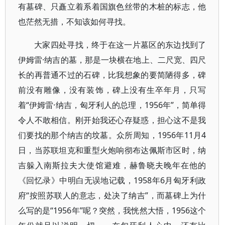
有墓碑、只矗立着系着国旗色丝带的木桩的标志，他
也茫然无措，不知该如何寻找。
大家四处寻找，终于在这一片墓区的东边找到了
伊姆雷·纳吉的墓，那是一块横在地上、二尺宽、四尺
长的再普通不过的石碑，比我想象的要简陋得多，碑
前没有雕像，没有装饰，碑上没有生卒年月，只写
着“伊姆雷·纳吉，匈牙利人的总理，1956年”，简单得
令人不敢相信。刚开始我还心存疑惑，担心这不是我
们要找的那个纳吉的坟墓。众所周知，1956年11月4
日，当苏联坦克和重型火炮响彻布达佩斯市区时，纳
吉躲入南斯拉夫大使馆避难，赫鲁晓夫晚年在他的
《回忆录》中明白无误地记载，1958年6月匈牙利政
府“按照苏联人的意志，处决了纳吉”，而墓碑上为什
么写的是“1956年”呢？突然，我恍然大悟，1956这个