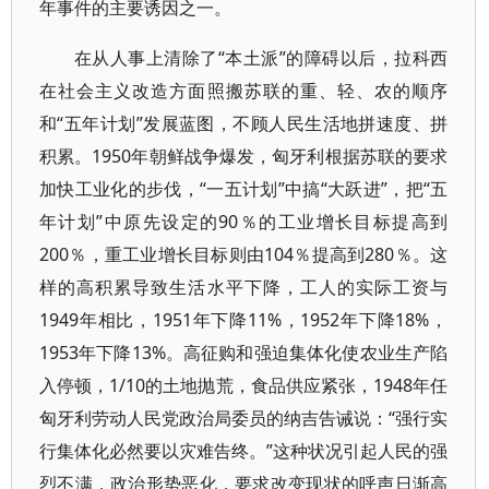
年事件的主要诱因之一。
在从人事上清除了“本土派”的障碍以后，拉科西
在社会主义改造方面照搬苏联的重、轻、农的顺序
和“五年计划”发展蓝图，不顾人民生活地拼速度、拼
积累。1950年朝鲜战争爆发，匈牙利根据苏联的要求
加快工业化的步伐，“一五计划”中搞“大跃进”，把“五
年计划”中原先设定的90％的工业增长目标提高到
200％，重工业增长目标则由104％提高到280％。这
样的高积累导致生活水平下降，工人的实际工资与
1949年相比，1951年下降11%，1952年下降18%，
1953年下降13%。高征购和强迫集体化使农业生产陷
入停顿，1/10的土地抛荒，食品供应紧张，1948年任
匈牙利劳动人民党政治局委员的纳吉告诫说：“强行实
行集体化必然要以灾难告终。”这种状况引起人民的强
烈不满，政治形势恶化，要求改变现状的呼声日渐高