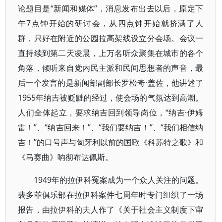
论题目是“新闻和媒体”，消息发布出去以后，原定下
午7点钟开始的研讨会，从四点钟开始就挤满了人
群，只好在附近的公园拉高架线设立分会场。会议一
直持续到第二天凌晨，上万名听众聚集在城市的各个
角落，倾听来自党内民主派和民间思想者的声音，最
后一个发言的是新闻部副部长罗松奇·盖佐，他讲述了
1955年纳吉被贬黜的经过，使会场的气氛达到高潮。
人们全体起立，要求纳吉回到领导岗位，“纳吉·伊姆
雷！”、“纳吉回来！”、“我们要纳吉！”、“我们相信纳
吉！”的口号声与匈牙利以前的国歌《科苏特之歌》和
《马赛曲》响彻布达佩斯。
1949年的拉伊科冤案成为一个众人关注的问题。
裴多菲俱乐部在拉伊科案件七周年时专门组织了一场
报告，由拉伊科的夫人作了《关于社会主义制度下审