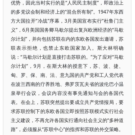
优势，因此当时实行的是“人民民主制度”，即政治上
的多党议会制和经济上的“混合所有制”。1947年东西
方大国拉开“冷战”序幕，3月美国宣布实行“杜鲁门主
义”，6月美国国务卿马歇尔提出复兴欧洲经济的“马歇
尔计划”，并向包括苏联在内的东欧各国发出邀请，苏
联表示拒绝，也禁止东欧国家加入。斯大林明确
说：“马歇尔计划是直接打击苏联的。”为了应对“马歇
尔计划”，9月，在斯大林的授意下，苏、波、捷、
匈、罗、保、南、法、意九国的共产党和工人党代表
在波兰西南的疗养胜地、弗罗茨瓦夫省的波伦巴小温
泉举行会议，会议内容没有事先通知与会的各国代
表。在会上，苏联突然提出要成立共产党情报局，要
求苏联控制下的东欧各国立即按照苏联模式实行社会
主义建设，不再允许各国实行通向社会主义的“多种道
路”，必须服从“苏联中心”的指挥和苏联的外交策略。