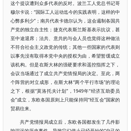
这个提议遭到众多代表的反对。波兰工人党总书记哥
穆尔卡说：“国际工人运动迄今的实践表明，这样的中
心弊多利少”；南共代表卡德尔认为，这会遏制各国共
产党的独立自主性；捷克代表斯兰斯基表示抗议，甚
至中途退席；法共、意共的与会人员也觉得这种做法
不符合社会主义政党的传统；其他一些国家的代表则
以事先没有取得本党中央的授权为由，希望暂缓成立
该机构。但是在斯大林的强硬要求和遥控指挥之下，
会议当场通过了成立共产党情报局的决定。至此，两
个阵营的对立成形，在斯大林“两个平行市场”的理论
之下，根据“莫洛托夫计划”，1949年“经济互助委员
会”成立，东欧各国原则上只能保持同“经互会”国家的
贸易往来。
共产党情报局成立后，东欧各国都发生了几件影
响深远的历史事件，导致它们停止已经开始的“自己的