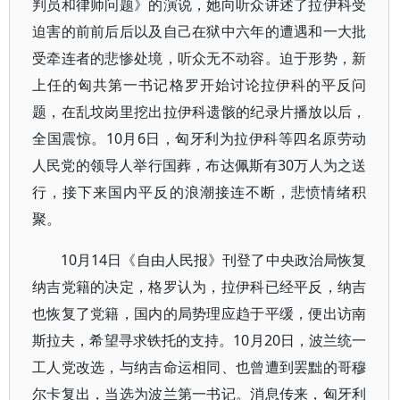
判员和律师问题》的演说，她向听众讲述了拉伊科受
迫害的前前后后以及自己在狱中六年的遭遇和一大批
受牵连者的悲惨处境，听众无不动容。迫于形势，新
上任的匈共第一书记格罗开始讨论拉伊科的平反问
题，在乱坟岗里挖出拉伊科遗骸的纪录片播放以后，
全国震惊。10月6日，匈牙利为拉伊科等四名原劳动
人民党的领导人举行国葬，布达佩斯有30万人为之送
行，接下来国内平反的浪潮接连不断，悲愤情绪积
聚。
10月14日《自由人民报》刊登了中央政治局恢复
纳吉党籍的决定，格罗认为，拉伊科已经平反，纳吉
也恢复了党籍，国内的局势理应趋于平缓，便出访南
斯拉夫，希望寻求铁托的支持。10月20日，波兰统一
工人党改选，与纳吉命运相同、也曾遭到罢黜的哥穆
尔卡复出，当选为波兰第一书记。消息传来，匈牙利