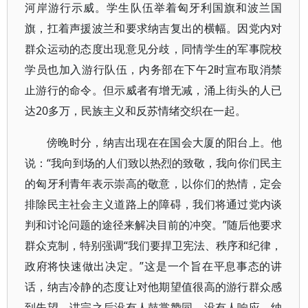
河岸游行示威。学生队伍举着匈牙利国旗和波兰国
旗，扛着声援波兰和要求纳吉复出的横幅。因党内对
群众运动的态度出现意见分歧，同情学生的军事院校
学员也加入游行队伍，内务部在下午2时宣布取消禁
止游行的命令。但示威者有增无减，涌上街头的人已
达20多万，民族主义和反苏情绪交织在一起。
傍晚时分，纳吉出现在在国会大厦的阳台上。他
说：“我向到场的人们致以热烈的致敬，我向你们民主
的匈牙利青年表示崇高的敬意，以你们的热情，定会
排除民主社会主义道路上的障碍，我们将通过党内谈
判和讨论问题的途径来解决目前的冲突。”随后他要求
群众克制，特别强调“我们要捍卫宪法、秩序和纪律，
政府将快速做出决定。”这是一个旨在平息事态的讲
话，纳吉冷静的态度让对他期望值很高的游行群众感
到失望，讲完之后没有人鼓掌赞同，没有人响应。纳