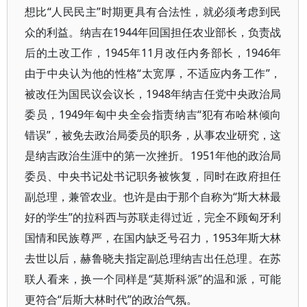
想比“人民民主”时期更具有合法性，就必须考虑到民
众的利益。纳吉在1944年回国担任农业部长，负责战
后的土改工作，1945年11月改任内务部长，1946年
由于中央认为他的性格“太宽厚，不适应内务工作”，
被改任为国民议会议长，1948年纳吉任党中央政治局
委员，1949年匈中央全会指责纳吉“犯有布哈林倾向
错误”，被免去政治局委员的职务，从事农业研究，这
是纳吉政治生涯中的第一次挫折。1951年他的政治局
委员、中央书记处书记职务被恢复，同时在政府担任
副总理，兼管农业。也许是由于那个自称为“斯大林最
好的学生”的拉科西与苏联走得过近，完全不顾匈牙利
国情和民族尊严，在国内缺乏号召力，1953年斯大林
去世以后，赫鲁晓夫指定副总理纳吉出任总理。在苏
联人看来，换一个同样是“莫斯科派”的温和派，可能
更符合“后斯大林时代”的政治气氛。