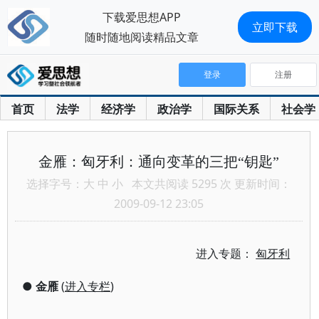
下载爱思想APP
立即下载
随时随地阅读精品文章
登录
注册
首页
法学
经济学
政治学
国际关系
社会学
金雁：匈牙利：通向变革的三把“钥匙”
选择字号：
大
中
小
本文共阅读 5295 次 更新时间：
2009-09-12 23:05
进入专题：
匈牙利
●
金雁
(
进入专栏
)