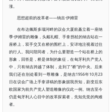
涨。
思想超前的改革者——纳吉·伊姆雷
在布达佩斯多瑙河畔的议会大厦前矗立着一座纳
季·伊姆雷的雕像，头戴礼帽、手拿拐杖的纳吉站在一
座桥上，双手交叉在桥的围栏上，安详地注视着过往
的行人。我问陪同者，为什么要塑造一个站在桥上的
形象，回答是，桥是体制的象征，在匈牙利共产党人
中，只有纳吉跨越了体制，走到了“桥”的中央。后来
我们还在别处看到一尊雕像，是纳吉1956年10月23
日在议会广场上手拿讲稿的形象据我所知，剧变后东
欧国家为前共产党人塑造雕像的仅此一例。纳吉至今
仍是匈牙利人心目中的改革探索者，先知先觉的殉难
者。