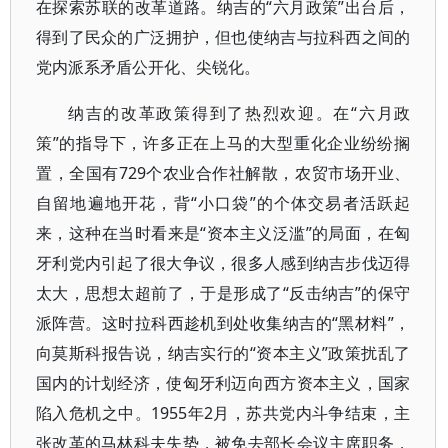
在探索苏联的改革道路。纳吉的“六月政策”出台后，
得到了民众的广泛拥护，但也使纳吉与拉科西之间的
党内派系矛盾公开化、尖锐化。
纳吉的改革政策得到了热烈欢迎。在“六月政
策”的指导下，许多正在上马的大型重化企业纷纷搁
置，全国有729个农业合作社解散，农贸市场开业、
自留地遍地开花，背“小口袋”的个体交易者活跃起
来，这种在当时看来是“资本主义泛滥”的局面，在匈
牙利党内引起了很大争议，很多人感到纳吉步伐迈得
太大，思想太超前了，于是形成了“反击纳吉”的保守
派阵营。这时拉科西趁机到处收集纳吉的“黑材料”，
向莫斯科报告说，纳吉实行的“资本主义”政策扰乱了
国内的计划经济，使匈牙利迈向西方资本主义，国家
陷入危机之中。1955年2月，苏共党内斗争结束，主
张改革的马林科夫失势，被免去部长会议主席职务，