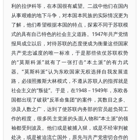
利的拉伊科等，在本国很有威望。二战中他们在国内
从事艰难的地下斗争，对本国本民族的实际情况更为
了解，他们希望根据本国的特点，探索不同于苏联模
式的具有自己特色的社会主义道路。1947年共产党情
报局成立以后，对待苏联的态度便成为衡量这些国家
共产党忠诚度的唯一标准，于是那些依仗苏联权势
的“莫斯科派”就有了一张打击“本土派”的有力武
器。“莫斯科派”认为东欧国家无权选择自我发展道
路，必须照搬斯大林模式，不遵从苏联人的指挥就是
社会主义的“叛徒”。于是，在1948－1949年，东欧各
国都出现了破获“反革命集团”的案件，其数目之多、
涉及人数之广，达到了使苏联内务部的官员超负荷工
作的程度，很多民主党派的头面人物和“本土派”的领
袖都受到波及。他们或是被捕入狱，或是不经审判被
处决，或是被迫流亡国外，原先与共产党密切合作的