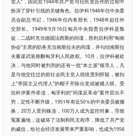
党人”，因此在1944年共产党与社民党合作的过程中
扮演了穿针引线的关键角色。拉伊科1946年任中央委
员会副总书记，1946年任内务部长，1948年起任外
交部长。1949年9月16日匈共中央指责拉伊科是叛
徒，二战时充当德国法西斯的间谍，胜利后利用“匈南
协会”主席的职务充当南斯拉夫的间谍，并勾结南斯拉
夫蓄谋武装推翻匈牙利人民政权。10月，拉伊科被处
决，与他同时被判刑的还有一批“本土派”领导人，凡
是与他交往过的前社会民主党人统统受到怀疑，被扣
上“帝国主义代理人”的帽子开除出党或被捕入狱。受
拉科伊案件牵连，匈牙利的“间谍反革命”案件层出不
穷，定性不断升级，1951年有近50％的中央委员被撤
换，20万人受到株连，100万人成为监控对象，导致
冤案遍地，这破坏了法制和民主程序，降低了共产党
的威信，给社会经济发展带来严重影响，也成为1956