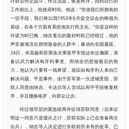
吁群众停止战斗，停止流血，恢复秩序，回到自己的
工作岗位上，给政府时间。他说：“凭借我们所拥有的
一切手段，我们将以我1953年6月提交议会的纲领为
基础，在各个方面有系统地实行民主化。”但是这样的
许诺为时已晚，纳吉复出的最好时机已经错过，他的
声音被淹没在群情激奋的人群中，暴动向全国蔓延。
24日，米高扬和苏斯洛夫乘装甲车抵达布达佩斯，准
备以武力解决匈牙利事变。而纳吉仍想做最后的努
力，他认为只要有一线希望，就应由匈牙利人来自己
解决问题、平息事件。由于苏军第一次进城受阻，苏
联人同意由纳吉、卡达尔等人尝试以和平手段恢复秩
序，并且撤换格罗，向群众让步。
经过领导层的紧急磋商并征得苏联同意（后来证
明这一同意只是缓兵之计，苏联实际上已在准备再次
出兵），纳吉等人决定进行东欧前所未有的改革。已