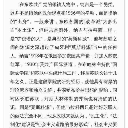
在东欧共产党的领袖人物中，纳吉是一个另类。
这并不是指他的政治观点和1956年的举动，而是指他
的“出身”。一般来讲，东欧各国的“改革派”大多出
自“本土派”，但纳吉是例外。纳吉与拉科西一样，
是“讲俄语的人”，是典型的“莫斯科派”，他与苏联之
间的渊源之深超过了匈牙利“莫斯科派”当中的任何
人。纳吉1918年在俄国参加俄国共产党，并加入苏俄
红军，1930年受共产国际派遣，在布哈林主持的“国
际农学院”和苏联中央统计局工作，移居苏联长达十几
年之久。正是这段学院的研究经历，使他具有深厚的
理论素养和独立见解，并深受布哈林思想的影响，同
时因长驻苏联，对斯大林体制的弊病也有清醒的认
识。同是“莫斯科派”，但他与拉科西只想讨好苏联人
的做法完全不同，他从政以来就认为，“民主化”、“法
制化”建设是“社会主义道路的最好形式”，社会主义要