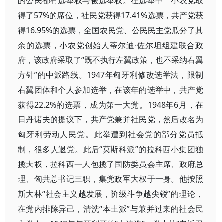
的公民都有选举权与被选举权。在选举中，小农党取
得了57%的席位，社民党获得17.41%选票，共产党获
得16.95%的选票，全国农民党、公民民主党瓜分了其
余的选票，小农党创始人蒂尔迪·佐尔坦组建联合政
府，该政府采取了“既不执行左翼政策，也不采纳右翼
方针”的中派路线。1947年匈牙利修改选举法，限制
右翼团体和个人参加选举，在该年的选举中，共产党
获得22.2%的选票，成为第一大党。1948年6月，在
日丹诺夫的提议下，共产党兼并社民党，然后改名为
匈牙利劳动人民党。此举遭到社会党的部分党员抵
制，很多人退党。此后“莫斯科派”的拉科西小集团独
揽大权，拉科西一人包揽了国防委员会主席、政府总
理、匈共总书记三职，集党政军大权于一身。他按照
斯大林“社会主义越发展，阶级斗争越尖锐”的理论，
在党内排除异己，清洗“本土派”与兼并过来的社会民