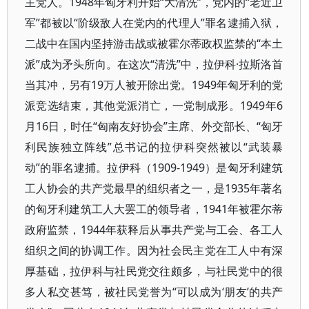
主党人。1948年匈牙利开始“大清洗”，党内的“老近卫
军”都被以“阶级敌人在党内的代理人”罪名逮捕入狱，
二战中在国内坚持游击战或被霍尔蒂政权监禁的“本土
派”成为矛头所向。在这次“清洗”中，拉伊科·拉斯洛首
当其冲，另有19万人被开除出党。1949年匈牙利的党
派竞选结束，其他党派消亡，一党制成形。1949年6
月16日，时任“匈南友好协会”主席、外交部长、“匈牙
利民族独立阵线”总书记的拉伊科突然被以“武装暴
动”的罪名逮捕。拉伊科（1909-1949）是匈牙利建筑
工人协会的共产党最早的组织者之一，是1935年著名
的匈牙利建筑工人大罢工的领导者，1941年被霍尔蒂
政府监禁，1944年获释后从事共产党与工会、各工人
组织之间的协调工作。因为社会民主党在工人中有深
厚基础，拉伊科与社民党交往颇多，与社民党中的很
多人私交甚笃，被社民党誉为“可以成为‘朋友’的共产