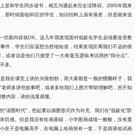
上是和学生同步读书，相互沟通起来完全没障碍。2005年我来
，那时候面临80后的学生，知识结构上虽有落差，但是能来选
新一些新内容就OK。这几年我发现面对低龄化学生必须要改变教
些事件，学生们应该想当然地知道，结果发现距离我们不远的很
，或者说是他们只接受了一大堆毫无逻辑考试用的“得分点”。
差不多。
常是我在课堂上讲的兴致勃勃，而大家都是一脸的懵圈样子，我
“老师多讲些故事吧，或者多给我们上图片帮助理解吧，您不知
调整内容，讲的浅显易懂。
“读图时代”，想起要以插图形式作为补充。我们在“低龄化”阶
有亲切感。但是我没有绘画基础，小学图画成绩一般般，没有显
我小侄子是电脑高手，在电脑上绘画很有一套，于是就请他试画