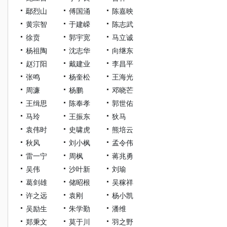
鄢烈山
傅国涌
陈嘉映
黄宗智
于建嵘
陈志武
徐贲
郭宇宽
马立诚
杨祖陶
沈志华
向继东
赵汀阳
戴建业
李昌平
张鸣
杨奎松
王海光
周濂
杨鹏
邓晓芒
王缉思
陈奉孝
郭世佑
马玲
王振东
狄马
袁伟时
史啸虎
熊培云
秋风
刘小枫
孟令伟
雷一宁
周枫
蒋兆勇
吴伟
沙叶新
刘瑜
葛剑雄
储昭根
吴稼祥
许之远
袁刚
杨小凯
吴励生
朱学勤
潘维
郑秉文
莫于川
羽之野