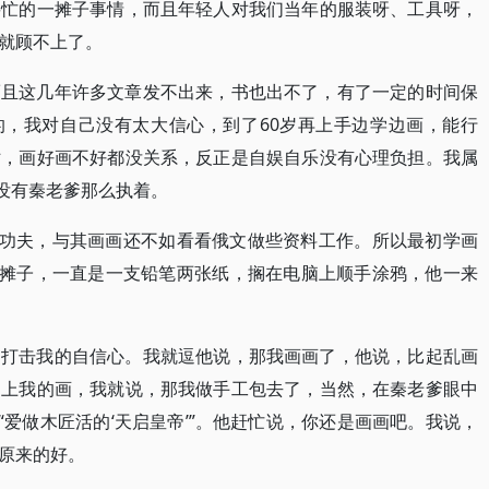
要忙的一摊子事情，而且年轻人对我们当年的服装呀、工具呀，
就顾不上了。
而且这几年许多文章发不出来，书也出不了，有了一定的时间保
的，我对自己没有太大信心，到了60岁再上手边学边画，能行
妨，画好画不好都没关系，反正是自娱自乐没有心理负担。我属
也没有秦老爹那么执着。
误功夫，与其画画还不如看看俄文做些资料工作。所以最初学画
铺摊子，一直是一支铅笔两张纸，搁在电脑上顺手涂鸦，他一来
是打击我的自信心。我就逗他说，那我画画了，他说，比起乱画
不上我的画，我就说，那我做手工包去了，当然，在秦老爹眼中
“爱做木匠活的‘天启皇帝’”。他赶忙说，你还是画画吧。我说，
原来的好。