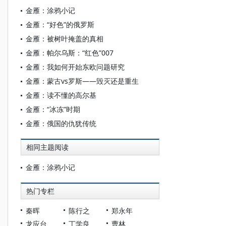
金雁：涂鸦小记
金雁：“好色”的俄罗斯
金雁：被树叶掩盖的真相
金雁：帕尔乌斯：“红色”007
金雁：我如何开始东欧问题研究
金雁：蒙古vs罗斯——毁灭还是重生
金雁：读不懂的高尔基
金雁：“冰冻”时期
金雁：俄国的仇犹传统
相同主题阅读
金雁：涂鸦小记
热门专栏
秦晖
陈行之
郑永年
龙应台
丁学良
曹林