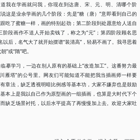
他知道我在学画就问我，你现在到达唐、宋、元、明、清哪个阶
说这是业余学画的几个阶段：先是“糖（唐）”意即看到自己的
，跟吃了蜜糖一样，画的特别起劲；第二阶段到处愿意给人送自
三阶段画作不送人开始卖钱了，称之为“元”；第四阶段顾名思
名以后，名气大了就开始摆谱“装清高”，轻易不画了。我寻思着
朝”或“隋”吧。
临摹学习，一边在别人原有的基础上“改造加工”。这番努力最
秦川雁塔”的公号里。网友们可能知道不能把我当插画师一样要
没有章法，缺乏透视明暗比例感等基本功，大家不嫌弃也是鼓励
期基本上是我以自己作为原型画的一组插画，也算是大时代下个
物而缺乏场景衬托，以后水平提高了再慢慢加上去。欢迎大家吐