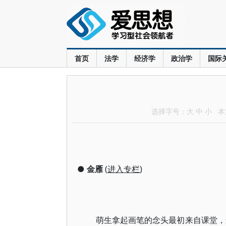
首页
法学
经济学
政治学
国际
选择字号：
大
中
小
本文
●
金雁
(
进入专栏
)
萌生拿起画笔的念头最初来自课堂，这