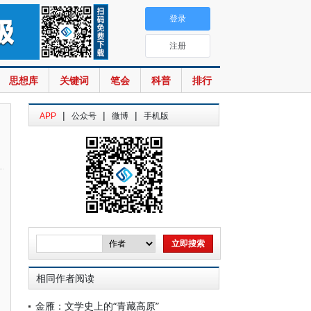
登录
注册
思想库
关键词
笔会
科普
排行
|
|
|
APP
公众号
微博
手机版
相同作者阅读
金雁：文学史上的“青藏高原”