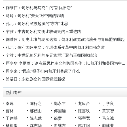
鞠维伟：匈牙利与乌克兰的“新仇旧怨”
马玲：匈牙利“变天”对中国的影响
孔元：匈牙利民族起源的“东方”迷思
宁雅：中古匈牙利文明比较研究的三重进路
鞠维伟：历史土壤与现实选择：匈牙利政党政治演变与青民盟的崛起
孔元：保守国际主义：全球体系变革中的匈牙利自强之道
宁雅：中世纪匈牙利的多元族群汇聚与王朝国家统治
严少华 李炳萱：论右翼民粹主义的跨国合作：以匈牙利和美国为中心的考察
周少来：“民主”棍子打向匈牙利暴露了什么
邰浴日：东欧剧变的国际背景新探
热门专栏
秦晖
陈行之
郑永年
龙应台
丁学良
曹林
鄢烈山
傅国涌
陈嘉映
黄宗智
于建嵘
陈志武
徐贲
郭宇宽
马立诚
杨祖陶
沈志华
向继东
赵汀阳
戴建业