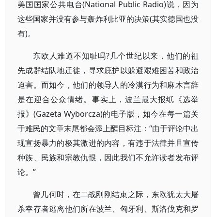
美国国家公共电台(National Public Radio)说，因为
这些国家并没有参与轰炸利比亚的决策(其实德国也没
有)。
东欧人难道不知耻吗?几个世纪以来，他们的祖
先成群结队地迁徙，寻求庇护以躲避艰难困苦和政治
迫害。而如今，他们的领导人的冷漠行为和麻木言辞
是在迎合公众情绪。事实上，波兰最大报纸《选举
报》(Gazeta Wyborcza)的电子版，如今在每一篇关
于难民的文章末尾都会添上醒目标注：“由于评论中出
现宣扬暴力的极其激进的内容，有违于法律并且宣传
种族、民族和宗教仇恨，因此我们不允许读者发布评
论。”
曾几何时，在二战刚刚结束之际，东欧犹太大屠
杀幸存者逃离他们所在波兰、匈牙利、斯洛伐克和罗