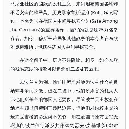
马尼亚社区的凶残的反犹主义，来到遍布德国各地却
不乏安全的难民营。历史学家鲁斯·盖伊(Ruth Gay)写
过一本名为《在德国人中间寻找安全》(Safe Among
the Germans)的重要著作，描写的就是这25万名幸
存者。如今，穆斯林难民和其他战争的幸存者在东欧
难觅避难所，也逃往德国人中间寻找安全。
在这个例子中，历史不是隐喻。相反，如今东欧
的残酷态度的根源可以追溯到二战及其后果。
以波兰人为例。他们理所当然地为波兰社会的反
纳粹斗争而骄傲，但在二战中，他们所杀害的犹太人
比他们所杀害的德国人还要多。尽管波兰天主教会在
纳粹占领期间遭到了残酷迫害，但他们对纳粹主义的
最终受害者的命运漠不关心。用在爱国情操方面绝无
瑕疵的波兰保守派反共作家约瑟夫·麦基维茨(Józef