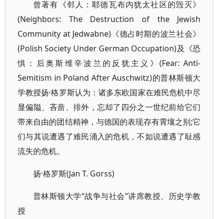
曾著有《邻人：耶德瓦布内犹太社区的毁灭》
(Neighbors: The Destruction of the Jewish
Community at Jedwabne)《德占时期的波兰社会》
(Polish Society Under German Occupation)及《恐
惧：后奥斯维辛波兰的反犹主义》(Fear: Anti-
Semitism in Poland After Auschwitz)的普林斯顿大
学教授扬·格罗斯认为：诸多东欧国家在难民危机中尽
显偏隘、吝啬、排外，忘却了四分之一世纪前给它们
带来自由的团结精神，与德国的表现存有霄壤之别;它
们与其说遭遇了难民涌入的危机，不如说遭遇了耻感
流失的危机。
扬·格罗斯(Jan T. Gorss)
普林斯顿大学“战争与社会”讲席教授、历史学教
授