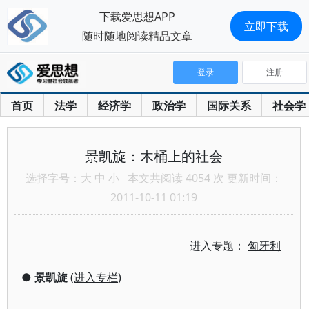
下载爱思想APP
立即下载
随时随地阅读精品文章
登录
注册
首页
法学
经济学
政治学
国际关系
社会学
景凯旋：木桶上的社会
选择字号：
大
中
小
本文共阅读 4054 次 更新时间：
2011-10-11 01:19
进入专题：
匈牙利
●
景凯旋
(
进入专栏
)