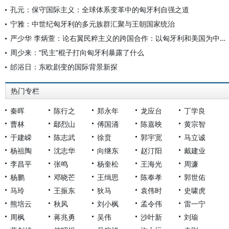
孔元：保守国际主义：全球体系变革中的匈牙利自强之道
宁雅：中世纪匈牙利的多元族群汇聚与王朝国家统治
严少华 李炳萱：论右翼民粹主义的跨国合作：以匈牙利和美国为中心的考察
周少来：“民主”棍子打向匈牙利暴露了什么
邰浴日：东欧剧变的国际背景新探
热门专栏
秦晖
陈行之
郑永年
龙应台
丁学良
曹林
鄢烈山
傅国涌
陈嘉映
黄宗智
于建嵘
陈志武
徐贲
郭宇宽
马立诚
杨祖陶
沈志华
向继东
赵汀阳
戴建业
李昌平
张鸣
杨奎松
王海光
周濂
杨鹏
邓晓芒
王缉思
陈奉孝
郭世佑
马玲
王振东
狄马
袁伟时
史啸虎
熊培云
秋风
刘小枫
孟令伟
雷一宁
周枫
蒋兆勇
吴伟
沙叶新
刘瑜