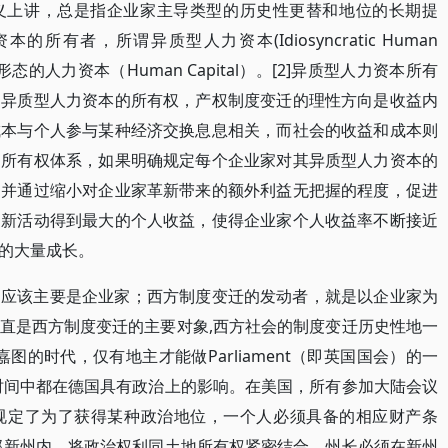
义上讲，总是指企业家主导类型的历史性更替和地位的长期提
有者，所谓异质型人力资本(Idiosyncratic Human
形态的人力资本（Human Capital）。[2]异质型人力资本所有
定异质型人力资本的所有权，产权制度变迁的理性方向是收益内
成本与个人参与某种经济交换息息相关，而社会的收益和成本则
的所有权体系，如果明确规定每个企业家对其异质型人力资本的
，并通过缩小对企业家革新带来的额外利益无把握的程度，促进
创新活动得到最大的个人收益，使得企业家个人收益率不断接近
的大量成长。
，应该主要是企业家；西方制度变迁的发动者，就是以企业家为
直是西方制度变迁的主要对象,西方社会的制度变迁历史性地一
图的时代，仅有地主才能做Parliament（即英国国会）的一
时间中都在德国具有政治上的影响。在美国，所有参加大陆会议
规定了为了获得某种政治地位，一个人必须具备的相应财产条
西部新州内，将政治权利同土地所有权紧密结合，州长必须在新州