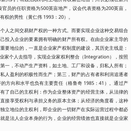
级官员的任职资格为500英亩地产，议会代表资格为200英亩，
权的男性（黄仁伟 1993：20）。
是个人之间交易财产权的一种方式。而要实现企业这种交易组合
自己投入企业的要素拥有明确的财产所有权。在由企业家主导的
最重要地位的，一直是企业家产权制度的建设，其历史主线是：
个人去指导，实现企业家权利整合（Integration），按照
：第一，不动产生产资料，如土地、工厂和设备，归私人所有；
靠私人盈利的积极性而生产；第三，财产的占有者和利润追逐者
方向和水平也负有主要责任（格鲁奇 1985：41）。通过产
拥有了自己的主权利：作为企业整体资产的经营主体，从法律的
、直接享受权利与承担义务的原本主体；从经济的角度看，这种
对独立地位的主权利，即企业的一切财产在实际运营过程中都必
为就是法人企业本身的行为，企业的经营绩效也直接就是企业家