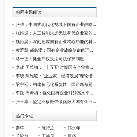
相同主题阅读
张弛：中国式现代化视域下国有企业战略使命的历史演进、理论逻辑和时代要求
张维迎：人工智能永远无法替代企业家的想象力
魏驰昊：深刻把握国有企业核心功能的科学内涵
黄群慧 郝鑫泓：国有企业战略使命的理论认识及评价制度构建
马一德：健全产权执法司法保护制度
李政 周希禛： “十五五”时期国有企业推动科技创新作用的发挥
李晓 陈维聪：“企业家—经济发展”理论谱系探赜
梁宇廷：构建多元化系统性，国企新命题
李政 周希禛：强化国有企业引领高水平科技自立自强的使命与能力
张玉卓：坚定不移做强做优做大国有企业和国有资本
热门专栏
秦晖
陈行之
郑永年
龙应台
丁学良
曹林