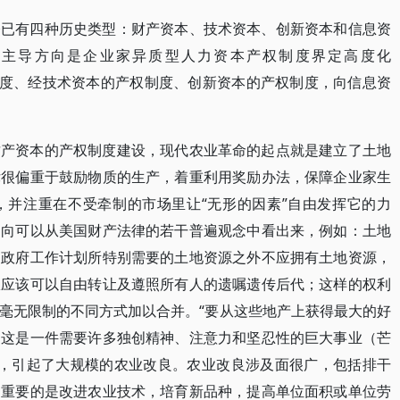
今已有四种历史类型：财产资本、技术资本、创新资本和信息资
的主导方向是企业家异质型人力资本产权制度界定高度化
产权制度、经技术资本的产权制度、创新资本的产权制度，向信息资
财产资本的产权制度建设，现代农业革命的起点就是建立了土地
律很偏重于鼓励物质的生产，着重利用奖励办法，保障企业家生
，并注重在不受牵制的市场里让“无形的因素”自由发挥它的力
趋向可以从美国财产法律的若干普遍观念中看出来，例如：土地
了政府工作计划所特别需要的土地资源之外不应拥有土地资源，
权应该可以自由转让及遵照所有人的遗嘱遗传后代；这样的权利
毫无限制的不同方式加以合并。“要从这些地产上获得最大的好
：这是一件需要许多独创精神、注意力和坚忍性的巨大事业（芒
的形成，引起了大规模的农业改良。农业改良涉及面很广，包括排干
更重要的是改进农业技术，培育新品种，提高单位面积或单位劳