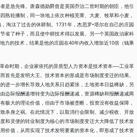
有者是急先锋。唐森德勋爵曾是英国乔治二世时期的朝臣，他引
行四熟轮播制，同一块地上依次种植芜菁、大麦、牧草和小麦，
，淘汰了过去的休耕制。1731年，杰思罗•塔尔在自己的庄园
仅节省了种子，而且使中耕技术得以发展。另一个英国政治家科
地力的技术，结果是他的庄园在40年内收入增加近10倍（钱乘
革命时期，企业家依托的异质型人力资本是技术资本──工业革
，而首先是发明大王。技术资本的形成是市场制度变迁的结果。
口的进一步增长导致人地关系日趋紧张，土地资本日益稀缺，另
经由边际报酬递增转变为边际报酬递减，资源稀缺和报酬递减两
具有极大的理论价值，但由于市场被垄断，投资没有收益保障，
引致杀身之祸。在此情况下，以取消行会限制、减少税收、开放
制度和灵便的转业制度为核心的市场制度变迁大大降低了技术发
应用价值，从而实现了技术发明要素的资本化，即形成了技术资