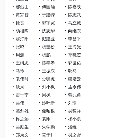
鄢烈山
傅国涌
陈嘉映
黄宗智
于建嵘
陈志武
徐贲
郭宇宽
马立诚
杨祖陶
沈志华
向继东
赵汀阳
戴建业
李昌平
张鸣
杨奎松
王海光
周濂
杨鹏
邓晓芒
王缉思
陈奉孝
郭世佑
马玲
王振东
狄马
袁伟时
史啸虎
熊培云
秋风
刘小枫
孟令伟
雷一宁
周枫
蒋兆勇
吴伟
沙叶新
刘瑜
葛剑雄
储昭根
吴稼祥
许之远
袁刚
杨小凯
吴励生
朱学勤
潘维
郑秉文
莫于川
羽之野