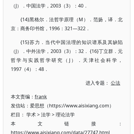
（J）．中国法学，2003（3）：40．
{14}黑格尔．法哲学原理（M）．范扬，译．北
京：商务印书馆，1996：321—322．
{15}苏力．当代中国法理的知识谱系及其缺陷
（J）．中外法学，2003（3）：32． {16}丁立群．元
哲学与实践哲学研究（J）．天津社会科学，
1997（4）：48．
进入专题：
公法
本文责编：
frank
发信站：爱思想（https://www.aisixiang.com）
栏目：
学术
>
法学
>
理论法学
本文链接：
https://www.aisixiang.com/data/27747.html