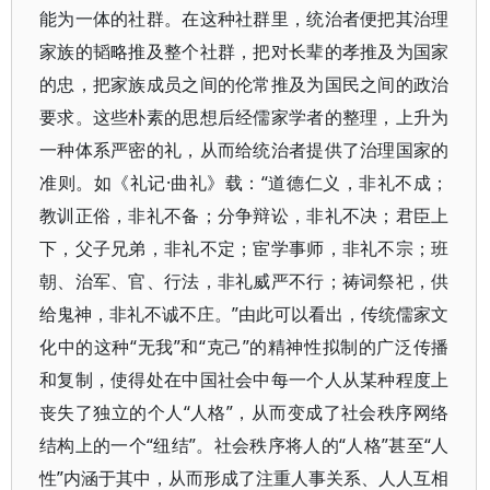
能为一体的社群。在这种社群里，统治者便把其治理
家族的韬略推及整个社群，把对长辈的孝推及为国家
的忠，把家族成员之间的伦常推及为国民之间的政治
要求。这些朴素的思想后经儒家学者的整理，上升为
一种体系严密的礼，从而给统治者提供了治理国家的
准则。如《礼记·曲礼》载：“道德仁义，非礼不成；
教训正俗，非礼不备；分争辩讼，非礼不决；君臣上
下，父子兄弟，非礼不定；宦学事师，非礼不宗；班
朝、治军、官、行法，非礼威严不行；祷词祭祀，供
给鬼神，非礼不诚不庄。”由此可以看出，传统儒家文
化中的这种“无我”和“克己”的精神性拟制的广泛传播
和复制，使得处在中国社会中每一个人从某种程度上
丧失了独立的个人“人格”，从而变成了社会秩序网络
结构上的一个“纽结”。社会秩序将人的“人格”甚至“人
性”内涵于其中，从而形成了注重人事关系、人人互相