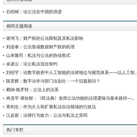
石绍斌：论公法在中国的演进
相同主题阅读
谢鸿飞：财产权的公法限制及其私法影响
刘连泰：公法形成数据财产权的机理
山本隆司：私法与公法的协动形式
余凌云：论公私法混合契约
刘绍宇：论数字政府中人工智能的法律地位与规范体系——
陈景辉：数字法学与部门法划分：一个旧题新问？
赖纳·格罗特：公法上的法系
冉克平 谭佐财：《民法典》发挥公法功能的法理逻辑与基本路径——以《民法典》中行政主体规范为中心
章剑生：作为介入和扩展私法自治领域的行政法
江必新：法律行为效力：公法与私法之异同
热门专栏