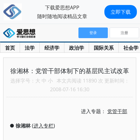
下载爱思想APP
立即下载
随时随地阅读精品文章
登录
注册
首页
法学
经济学
政治学
国际关系
社会学
徐湘林：党管干部体制下的基层民主试改革
选择字号：
大
中
小
本文共阅读 11890 次 更新时间：
2008-07-16 16:30
进入专题：
党管干部
●
徐湘林
(
进入专栏
)