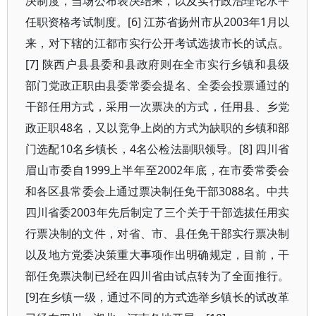
决制度，当场公布表决结果，以及实行政治理论水平
任职资格考试制度。[6] 江苏省扬州市从2003年1月以
来，对下辖的江都市实行公开考试选拔市长的试点。
[7] 陕西户县县委和县政府则在全市实行乡镇和县级
部门党政正职由县委常委会提名、全委会投票通过的
干部任用方式，采用一次票决的方式，任用县、乡党
政正职48名，又以竞争上岗的方式为缺职的乡镇和部
门选配10名乡镇长，4名公检法副职领导。[8] 四川省
眉山市委自1999上半年至2002年底，在市委常委会
和各区县常委会上通过票决制任免干部3088名。中共
四川省委2003年先后制定了三个关于干部选拔任用实
行票决制的文件，对省、市、县任免干部实行票决制
以及地方党委决策重大事项作出明确规定，目前，干
部任免票决制已经在四川省由试点转为了全面推行。
[9]在乡镇一级，通过不同的方式选举乡镇长的试改革