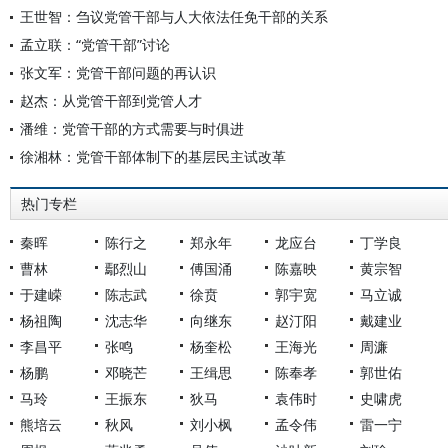
王世智：刍议党管干部与人大依法任免干部的关系
孟立联：“党管干部”讨论
张文军：党管干部问题的再认识
赵杰：从党管干部到党管人才
潘维：党管干部的方式需要与时俱进
徐湘林：党管干部体制下的基层民主试改革
热门专栏
秦晖
陈行之
郑永年
龙应台
丁学良
曹林
鄢烈山
傅国涌
陈嘉映
黄宗智
于建嵘
陈志武
徐贲
郭宇宽
马立诚
杨祖陶
沈志华
向继东
赵汀阳
戴建业
李昌平
张鸣
杨奎松
王海光
周濂
杨鹏
邓晓芒
王缉思
陈奉孝
郭世佑
马玲
王振东
狄马
袁伟时
史啸虎
熊培云
秋风
刘小枫
孟令伟
雷一宁