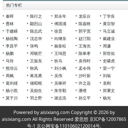
热门专栏
秦晖
陈行之
郑永年
龙应台
丁学良
曹林
鄢烈山
傅国涌
陈嘉映
黄宗智
于建嵘
陈志武
徐贲
郭宇宽
马立诚
杨祖陶
沈志华
向继东
赵汀阳
戴建业
李昌平
张鸣
杨奎松
王海光
周濂
杨鹏
邓晓芒
王缉思
陈奉孝
郭世佑
马玲
王振东
狄马
袁伟时
史啸虎
熊培云
秋风
刘小枫
孟令伟
雷一宁
周枫
蒋兆勇
吴伟
沙叶新
刘瑜
葛剑雄
储昭根
吴稼祥
许之远
袁刚
杨小凯
吴励生
朱学勤
潘维
郑秉文
莫于川
羽之野
谢志浩
孙立平
杨光
Powered by aisixiang.com Copyright © 2026 by
aisixiang.com All Rights Reserved 爱思想 京ICP备12007865
号-1 京公网安备11010602120014号.