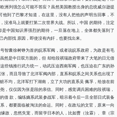
求欧洲列强怎么可能不答应？虽然美国教授出身的总统威尔逊提
，可他到了巴黎才知道，在这里，没有人把他的声明当回事，不
，没准马上就要打第二次世界大战。所以，中国 的期待，注定
却是中国知识界强烈的期待，一旦落在地上，全体都失落到了
己内部找 原因，即使没有内奸，也要找出来。
头号智囊徐树铮为首的皖系军阀，或者说皖系政府，为政是有毛
虽然是中日双方面的，但 却给段祺瑞政府带来了大笔的日元借
用这些钱推行武力统一，动武压迫西南军阀，也压迫在广东的孙
紧张，而且导致了北洋军阀内部，直系和皖系之间关系也出现了
赃不均，北洋军打下湖南，立了大功的直系吴 佩孚，给放在前
敬尧，仅仅因为张是段的亲信。同时，感觉调兵困难的段祺瑞，
的借 款，编练嫡系武装参战军，暗示着今后一旦全部日式装备
各系，都要面临被淘汰的命运。同时，在政坛的文官，原来一向
的缘故，忽然失宠，而留学日本的人，比如曹（汝霖）、章（宗