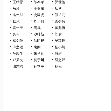
王缉思
陈奉孝
郭世佑
马玲
王振东
狄马
袁伟时
史啸虎
熊培云
秋风
刘小枫
孟令伟
雷一宁
周枫
蒋兆勇
吴伟
沙叶新
刘瑜
葛剑雄
储昭根
吴稼祥
许之远
袁刚
杨小凯
吴励生
朱学勤
潘维
郑秉文
莫于川
羽之野
谢志浩
孙立平
杨光