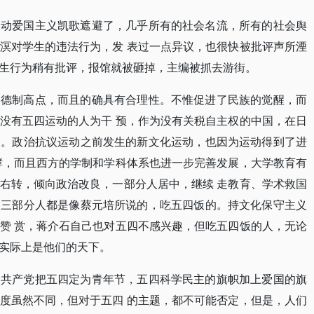
运动爱国主义凯歌遮避了，几乎所有的社会名流，所有的社会舆
溟对学生的违法行为，发 表过一点异议，也很快被批评声所湮
生行为稍有批评，报馆就被砸掉，主编被抓去游街。
道德制高点，而且的确具有合理性。不惟促进了民族的觉醒，而
没有五四运动的人为干 预，作为没有关税自主权的中国，在日
会。政治抗议运动之前发生的新文化运动，也因为运动得到了进
酵，而且西方的学制和学科体系也进一步完善发展，大学教育有
右转，倾向政治改良，一部分人居中，继续 走教育、学术救国
。三部分人都是像蔡元培所说的，吃五四饭的。持文化保守主义
赞 赏，蒋介石自己也对五四不感兴趣，但吃五四饭的人，无论
实际上是他们的天下。
，共产党把五四定为青年节，五四科学民主的旗帜加上爱国的旗
度虽然不同，但对于五四 的主题，都不可能否定，但是，人们