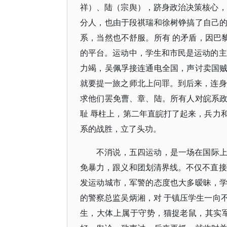
祥）、陆（宗舆），跻身政治决策核心，
分人，也由于段祺瑞和徐树铮搞了自己
系，当然也不舒服。所有 的矛盾，因巴
的平台。运动中，学生和市民是运动的主
力竭，吴佩孚接连通电全国，声讨卖国
就要提一旅之师北上问罪。到后来，连身
求他们罢免曹、章、陆。所有人对皖系
耻 辱柱上，第二年直皖打了起来，兵力
系的战胜，立了头功。
不消说，五四运动，是一场在国际
免暴力，跟义和团划清界线。不仅不直接
发运动城市，军警的态度也大多暧昧，
的警察总监吴炳湘，对 于镇压学生一向
生，大体上属于守势，猫捉老鼠，其实