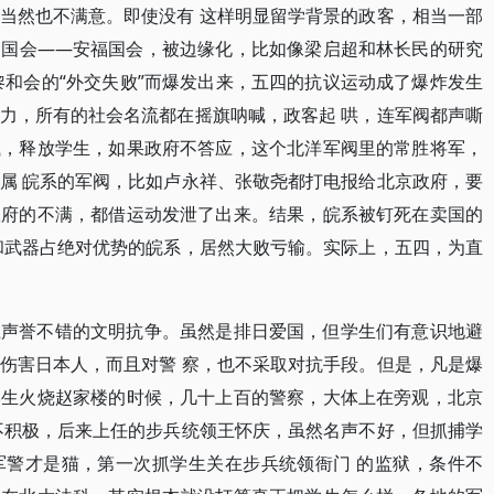
当然也不满意。即使没有 这样明显留学背景的政客，相当一部
的国会——安福国会，被边缘化，比如像梁启超和林长民的研究
黎和会的“外交失败”而爆发出来，五四的抗议运动成了爆炸发生
力，所有的社会名流都在摇旗呐喊，政客起 哄，连军阀都声嘶
贼，释放学生，如果政府不答应，这个北洋军阀里的常胜将军，
属 皖系的军阀，比如卢永祥、张敬尧都打电报给北京政府，要
政府的不满，都借运动发泄了出来。结果，皖系被钉死在卖国的
和武器占绝对优势的皖系，居然大败亏输。实际上，五四，为直
上声誉不错的文明抗争。虽然是排日爱国，但学生们有意识地避
伤害日本人，而且对警 察，也不采取对抗手段。但是，凡是爆
学生火烧赵家楼的时候，几十上百的警察，大体上在旁观，北京
不积极，后来上任的步兵统领王怀庆，虽然名声不好，但抓捕学
军警才是猫，第一次抓学生关在步兵统领衙门 的监狱，条件不