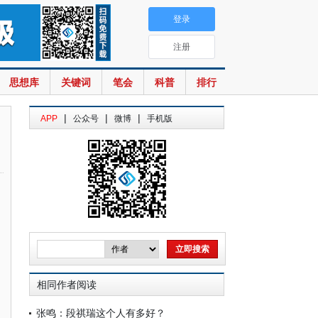
登录
注册
思想库
关键词
笔会
科普
排行
|
|
|
APP
公众号
微博
手机版
相同作者阅读
张鸣：段祺瑞这个人有多好？