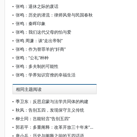
张鸣：退休之际的废话
张鸣：历史的潜流：律师风骨与民国春秋
张鸣：秦晖印象
张鸣：我们这代父母的怕与爱
张鸣 周濂：谈“走出帝制”
张鸣：作为替罪羊的“奸商”
张鸣：“公礼”种种
张鸣：多夫制的可能性
张鸣：学界知识官僚的幸福生活
相同主题阅读
季卫东：反思启蒙与法学共同体的构建
秋风：告别五四，发现保守主义传统
柳士同：岂能轻言“告别五四”
郭若平：多重阐释：改革开放三十年来“五四”观念演进之“路线图”
唐小兵：历史与阐释之间的五四话语