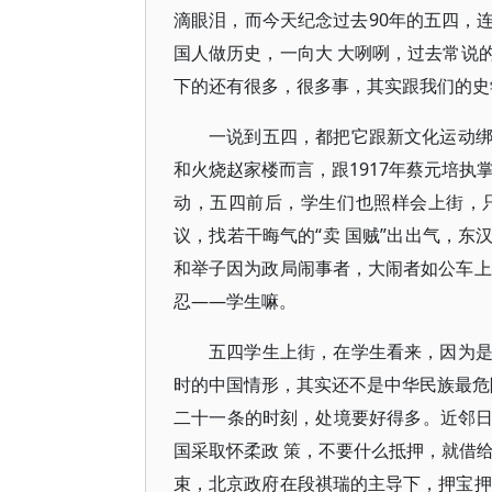
滴眼泪，而今天纪念过去90年的五四，
国人做历史，一向大 大咧咧，过去常说
下的还有很多，很多事，其实跟我们的史
一说到五四，都把它跟新文化运动
和火烧赵家楼而言，跟1917年蔡元培执
动，五四前后，学生们也照样会上街，
议，找若干晦气的“卖 国贼”出出气，
和举子因为政局闹事者，大闹者如公车上
忍——学生嘛。
五四学生上街，在学生看来，因为
时的中国情形，其实还不是中华民族最危险
二十一条的时刻，处境要好得多。近邻
国采取怀柔政 策，不要什么抵押，就借给
束，北京政府在段祺瑞的主导下，押宝押