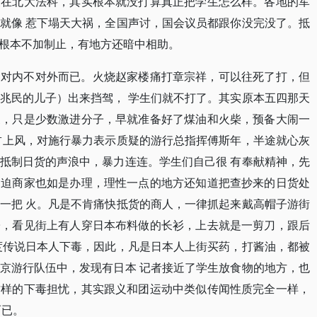
关在北大法科，其实根本就没打算真正把学生怎么样。各地的军
就像 惹下塌天大祸，全国声讨，国会议员都跟你没完没了。抵
根本不加制止，有地方还暗中相助。
是对内不对外而已。火烧赵家楼痛打章宗祥，可以往死了打，但
兆民的儿子）出来挡驾， 学生们就不打了。其实原本五四那天
家，只是少数激进分子，早就准备好了煤油和火柴，预备大闹一
占上风，对施行暴力表示质疑的游行总指挥傅斯年，半途就心灰
抵制日货的声浪中，暴力连连。学生们自己很 有奉献精神，先
逼迫商家也如是办理，理性一点的地方还知道把查抄来的日货处
一把 火。凡是不肯痛快抵货的商人，一律抓起来戴高帽子游街
子，看见街上有人穿日本布料做的长衫，上去就是一剪刀，跟后
度传说日本人下毒，因此，凡是日本人上街买药，打酱油，都被
京游行队伍中，发现有日本 记者接近了学生放食物的地方，也
这样的下毒担忧，其实跟义和团运动中类似传闻性质完全一样，
而已。