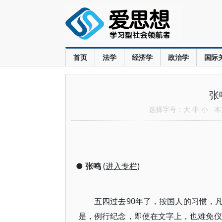
首页
法学
经济学
政治学
国际
张
选择字号：
大
中
小
本文
●
张鸣
(
进入专栏
)
五四过去90年了，按国人的习惯，
是，例行纪念，即使在文字上，也难免仪