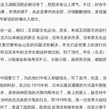
连这几滴眼泪想必都没有了，想想未免让人泄气。不过，好在中
的事，常弹的调子，未必是事件的全部，仔细翻翻报纸，发现漏
学家说的好像出入很大。
绑在一起，称曰：五四新文化运动。其实，单就五四那天的游行
掌北大以来掀起的新文 化运动，没有太多的关系。没有新文化运
只要巴黎和会山东的问题没有解决，学生们必然要上街游行抗
东汉和北宋末年的太学生都这样闹过的。到了清代，学生（生员）
书，小闹者如各地考试不公。大闹小闹， 政府和百姓，都能容
是中国要亡了，为此他们中有人割破指头，写了血书，但是，当
的时刻，至少比 1915年初，日本以最后通牒的方式逼中国签
日本，原来凶神恶煞的大隈内阁垮台了，换上的新人，扬言对中
当时的北京政府大笔的日元。而1918年底，第一次世界大战结
对了，变成了战胜国，虽然说 处境没有根本改善，但至少庚子