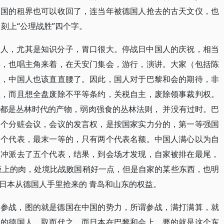
帝国的租界也可以收回了，连当年被德国人抢去的古天文仪，也
刻上“公理战胜”四个字。
国人，尤其是知识分子，胃口很大。停战日中国人的庆祝，相当
样，也唱主角来着，在天安门集会，游行，演讲。大家（包括陈
权，中国人也该直直腰了。因此，国人对于巴黎和会的期待，非
益，而且想全盘废除不平等条约，关税自主，废除领事裁判权。
都是丛林时代的产物，弱肉强食的丛林法则， 并没有过时。巴
是个分赃会议，会议的发言权，是按国家实力分的，第一等强国
三个代表，最末一等的，只有两个代表名额。中国人满心以为自
冲冲派去了五个代表，结果，到会场才发现，自家被排在最尾，
板上的肉，处境比战败国稍好一点，但是自家的某些东西，也明
日本从德国人手里抢来的 青岛和山东的权益。
边参战，图的就是德国在中国的势力，所谓参战，满打满算，就
路的德国人，取而代之。而日本在巴黎和会上，要的就是这个东