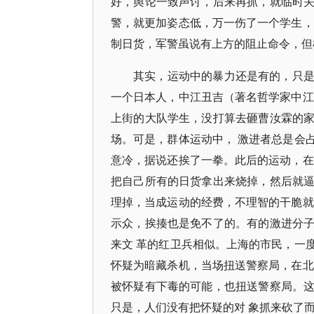
好，舆论一致声讨，后来再抓，就临时
警，就更加姿态低，万一伤了一个学生，
制日货，军警虽说有上方的阻止命令，但
其实，运动中的暴力还是有的，只
一个日本人，中江丑吉（著名哲学家中江
上街的大队学生，没打算去砸曹汝霖的
场。可是，群体运动中， 激进者总是会
意冷，据说还挨了一拳。此后的运动，在
把自己所有的日货拿出来烧掉，然后就
理掉，当成运动的经费，不理智的干脆就
示众，挨揍也是免不了的。有的激进分
来文 革的红卫兵相似。上海的市民，一
怀疑为暗藏杀机，当场扭送警察局，在北
被怀疑有下毒的可能，也扭送警察局。
只是，人们没有把怀疑的对 象抓来砍了