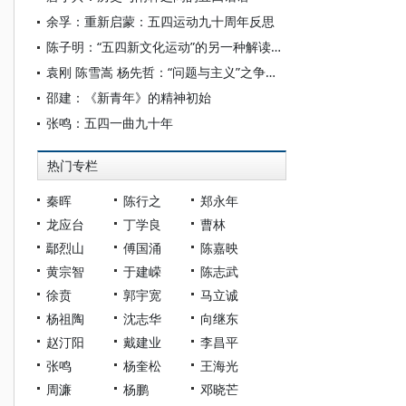
余孚：重新启蒙：五四运动九十周年反思
陈子明：“五四新文化运动”的另一种解读——从文明到文化的转向
袁刚 陈雪嵩 杨先哲：“问题与主义”之争九十年回顾与思考
邵建：《新青年》的精神初始
张鸣：五四一曲九十年
热门专栏
秦晖
陈行之
郑永年
龙应台
丁学良
曹林
鄢烈山
傅国涌
陈嘉映
黄宗智
于建嵘
陈志武
徐贲
郭宇宽
马立诚
杨祖陶
沈志华
向继东
赵汀阳
戴建业
李昌平
张鸣
杨奎松
王海光
周濂
杨鹏
邓晓芒