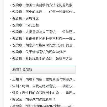
倪梁康：德国古典哲学的方法论问题线索
倪梁康：历史的本质——任何一种能够作为严格科学出现的未来历史现象学导引
倪梁康：追思祥龙
倪梁康：书的念想
倪梁康：人类意识与人工意识——哲学还能说些什么？
倪梁康：意识分析的两种基本形态——兼论通向超越论—发生现象学的莱布尼茨道路
倪梁康：胡塞尔早期内时间意识分析的基本进路
倪梁康：关于情感意识的现象学分析
倪梁康：意欲现象学的论题、领域与方法
相同主题阅读
王知飞：内在和内蕴：重思康德与胡塞尔超越论之差别
朱刚：时间、自我与绝对意识——胡塞尔现象学中的时间与本原
郁欣：理性目的论和欧洲中心论——重思胡塞尔的欧洲中心论问题
梁家荣：胡塞尔与传统真理论
吴增定：“现代哲学的隐秘的憧憬”——胡塞尔的先验现象学与现代启蒙