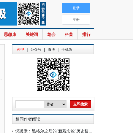
登录
注册
思想库
关键词
笔会
科普
排行
|
|
|
APP
公众号
微博
手机版
相同作者阅读
倪梁康：黑格尔之后的“新观念论”历史哲学：新黑格尔主义