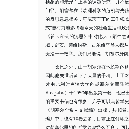
抽象的和最形而上学的课题研究，并不
门径。胡塞尔在《欧洲科学的危机与先
的反思息息相关，可属形而下的工作领域
式”更有力地影响着今天的社会生活和政
《笛卡尔式的沉思》中对他人（陌生意
域，舒茨、莱维纳斯、古尔维奇等人都从
无法一一枚举。我们只能说，胡塞尔身前
除此之外，由于胡塞尔在他长期的
因此他去世后留下了大量的手稿。出于
才由比利时卢汶大学的胡塞尔文库陆续整理，作
Ausgabe）于1950年出版第一卷，
的重要书信也有很多，几乎可以与哲学
《胡塞尔全集－文献编》出版，共10
编》中，也有10卷之多，目前正在付印
对胡塞尔思想的哲学兴趣经久不衰”。可