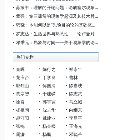
苏振甲：理解的开端问题：论胡塞尔现象学中“悬置”的意义
孟强：第三滞留的现象学起源及其技术哲学意义
韩骁：本能何以是“先验目的论的基础概念”？——胡塞尔的“先验本能”概念探析
罗志达：生活世界与熟悉性——论卢曼对胡塞尔的批评
邓秉元：易象与时间——关于易象学的论纲
热门专栏
秦晖
陈行之
郑永年
龙应台
丁学良
曹林
鄢烈山
傅国涌
陈嘉映
黄宗智
于建嵘
陈志武
徐贲
郭宇宽
马立诚
杨祖陶
沈志华
向继东
赵汀阳
戴建业
李昌平
张鸣
杨奎松
王海光
周濂
杨鹏
邓晓芒