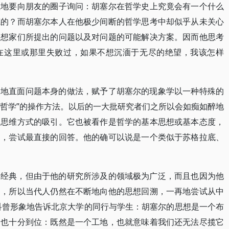
住地要向朋友的圈子询问：胡塞尔在哲学史上究竟会有一个什么
德的？而胡塞尔本人在他极少间断的哲学思考中却似乎从未关心
思想家们所提出的问题以及对问题的可能解决方案。因而他思考
在这里或那里失败过，如果不想沉湎于无尽的绝望，我该怎样
格地直面问题本身的做法，赋予了胡塞尔的现象学以一种特殊的
作哲学”的操作方法。以后的一大批研究者们之所以会如痴如醉地
和思维方式的吸引。它也被看作是哲学的基本思想或基本态度，
题，尝试最直接的回答。他的确可以说是一个类似于苏格拉底、
的经典，但由于他的研究所涉及的领域极为广泛，而且也因为他
富，所以当代人仍然在不断地向他的思想回溯，一再地尝试从中
科曾形象地告诉北京大学的同行与学生：胡塞尔的思想是一个布
，也十分到位：既然是一个工地，也就意味着我们还无法尽揽它