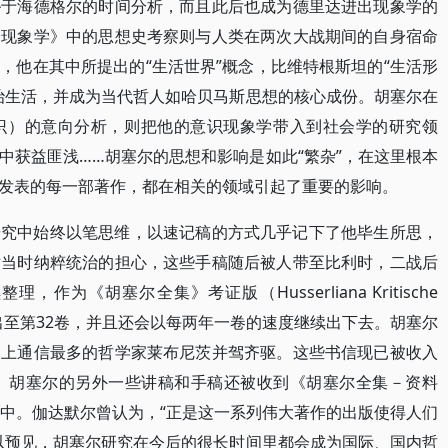
逊于海德格尔的时间分析，而且此后也成为德里达进出现象学的
验现象学》中的思想史考察则与人类在两次大战期间的自身宿命
，他在其中所提出的“生活世界”概念，比维特根斯坦的“生活形
治生活，并成为当代哲人如哈贝马斯思想的核心成份。胡塞尔在
识）的意向分析，则把他的意识现象学带入到社会学的研究领
中获益匪浅……胡塞尔的思想和影响是如此“繁杂”，在这里根本
发表的每一部著作，都在相关的领域引起了重要的影响。
研究中始终以笔思维，以速记稿的方式几乎记下了他毕生所思，
对当时纳粹统治的担心，这些手稿随后被人带至比利时，二战后
为《胡塞尔全集》考证版（Husserliana Kritische
现已出至第32卷，并且还会以每两年一卷的速度继续出下去。胡塞尔
史上通信最多的哲学家莱布尼茨并驾齐驱。这些书信现已被收入
卷。胡塞尔的另外一些讲稿和手稿还被收到《胡塞尔全集－资料
之中。伽达默尔曾认为，“正是这一系列伟大著作的出版使得人们
以预见，胡塞尔研究在今后的很长时间里都会成为国际、国内哲