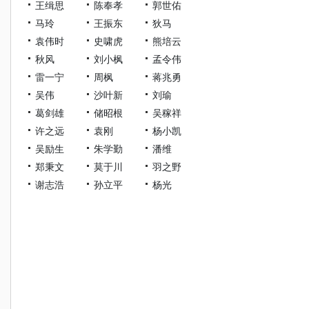
王缉思
陈奉孝
郭世佑
马玲
王振东
狄马
袁伟时
史啸虎
熊培云
秋风
刘小枫
孟令伟
雷一宁
周枫
蒋兆勇
吴伟
沙叶新
刘瑜
葛剑雄
储昭根
吴稼祥
许之远
袁刚
杨小凯
吴励生
朱学勤
潘维
郑秉文
莫于川
羽之野
谢志浩
孙立平
杨光