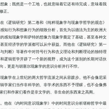
的想象；既然是一个工地，也就意味着它还有待完成，意味着我
修正。
他在《逻辑研究》第二卷和《纯粹现象学与现象学哲学的观念》
对感知行为和想象行为的细致分析，首先为以德法为主的欧洲大
蒂的感知现象学和萨特的想像力现象学奠定了基础，甚至各种文
，甚至经济学的学派都可以从中获益。而他在《逻辑研究》第一
验与判断》等著作中对符号行为和含义理论和判断理论的独特理
学和逻辑哲学开辟了一个新的视野，成为这个派别的长期对话伙
向，更是与胡塞尔现象学的意识分析并行不悖。
的现象学在上世纪的两大哲学流派之间从容踱步。他不会像尼采
逻辑学家们当作非科学的、非学术的东西不予理睬，也不会像弗
家们和作家们看作是非文学的、非生命的东西束之高阁。
此。他在《内时间意识现象学》中的时间意识分析堪称哲学中最