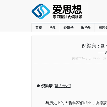
首页
法学
经济学
政治学
国际
倪梁康：胡
——
选择字号：
大
中
小
本文
●
倪梁康
(
进入专栏
)
与历史上的大哲学家们相比，埃德蒙